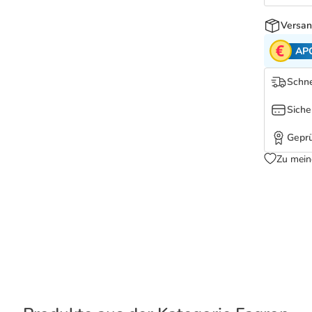
Versan
AP
Schne
Siche
Geprü
Zu mein