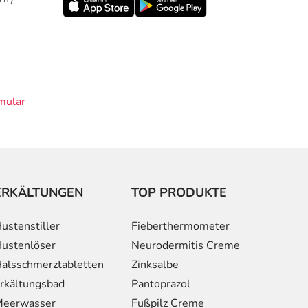
mular
ERKÄLTUNGEN
TOP PRODUKTE
ustenstiller
Fieberthermometer
ustenlöser
Neurodermitis Creme
alsschmerztabletten
Zinksalbe
rkältungsbad
Pantoprazol
eerwasser
Fußpilz Creme