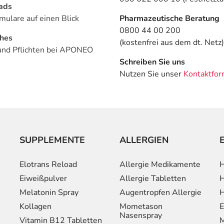
ads
mulare auf einen Blick
Pharmazeutische Beratung
0800 44 00 200
ches
(kostenfrei aus dem dt. Netz)
und Pflichten bei APONEO
Schreiben Sie uns
Nutzen Sie unser
Kontaktfor
SUPPLEMENTE
ALLERGIEN
Elotrans Reload
Allergie Medikamente
H
Eiweißpulver
Allergie Tabletten
H
Melatonin Spray
Augentropfen Allergie
H
Kollagen
Mometason
E
Nasenspray
Vitamin B12 Tabletten
M