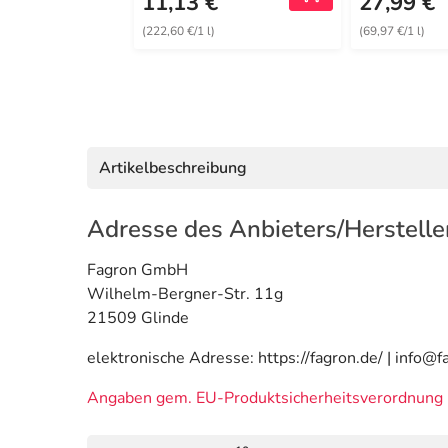
11,13 €
27,99 €
(222,60 €/1 l)
(69,97 €/1 l)
Artikelbeschreibung
Adresse des Anbieters/Herstelle
Fagron GmbH
Wilhelm-Bergner-Str. 11g
21509 Glinde
elektronische Adresse: https://fagron.de/ | info@f
Angaben gem. EU-Produktsicherheitsverordnung 