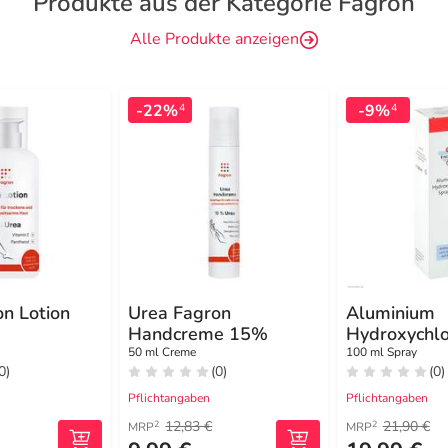
Produkte aus der Kategorie Fagron
Alle Produkte anzeigen
-22%
-9%
4
4
n Lotion
Urea Fagron
Aluminium
Handcreme 15%
Hydroxychlo
15% Fagron
50 ml Creme
100 ml Spray
0)
(0)
(0)
Pflichtangaben
Pflichtangaben
12,83 €
21,90 €
2
2
MRP
MRP