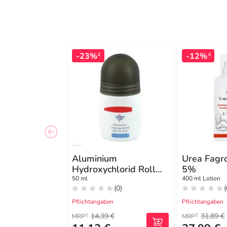
-23%
-12%
4
4
Aluminium
Urea Fagro
Hydroxychlorid Roll
5%
On 20% Fagron
50 ml
400 ml Lotion
(0)
(
Pflichtangaben
Pflichtangaben
14,39 €
31,89 €
2
2
MRP
MRP