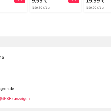
9,99 €
19,99 €
(199,80 €/1 l)
(199,90 €/1 l)
rs
agron.de
(GPSR) anzeigen