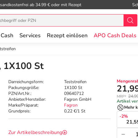
sandkostenfrei ab 34.99 € oder mit Rezept
Sc
 Cash
Services
Rezept einlösen
APO Cash Deals
tstreifen
, 1X100 St
Mengenrab
Darreichungsform:
Teststreifen
21,9
Packungsgröße:
1X100 St
PZN/Art.Nr.:
09640712
24,9
MRP²
Anbieter/Hersteller:
Fagron GmbH
Artikel ve
Marke/Präparat:
Fagron
Mehr k
Grundpreis:
0,22 €/1 St
-2%
21,5
Zur Artikelbeschreibung