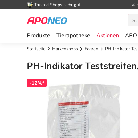
Trusted Shops: sehr gut
Ver
Produkte
Tierapotheke
Aktionen
APO
Startseite
Markenshops
Fagron
PH-Indikator Tes
PH-Indikator Teststreifen
-12%
4