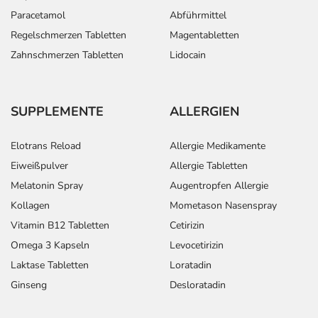
Paracetamol
Abführmittel
Regelschmerzen Tabletten
Magentabletten
Zahnschmerzen Tabletten
Lidocain
SUPPLEMENTE
ALLERGIEN
Elotrans Reload
Allergie Medikamente
Eiweißpulver
Allergie Tabletten
Melatonin Spray
Augentropfen Allergie
Kollagen
Mometason Nasenspray
Vitamin B12 Tabletten
Cetirizin
Omega 3 Kapseln
Levocetirizin
Laktase Tabletten
Loratadin
Ginseng
Desloratadin