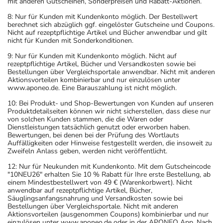
mit anderen Gutscheinen, Sonderpreisen und Rabatt-Aktionen.
8: Nur für Kunden mit Kundenkonto möglich. Der Bestellwert
berechnet sich abzüglich ggf. eingelöster Gutscheine und Coupons.
Nicht auf rezeptpflichtige Artikel und Bücher anwendbar und gilt
nicht für Kunden mit Sonderkonditionen.
9: Nur für Kunden mit Kundenkonto möglich. Nicht auf
rezeptpflichtige Artikel, Bücher und Versandkosten sowie bei
Bestellungen über Vergleichsportale anwendbar. Nicht mit anderen
Aktionsvorteilen kombinierbar und nur einzulösen unter
www.aponeo.de. Eine Barauszahlung ist nicht möglich.
10: Bei Produkt- und Shop-Bewertungen von Kunden auf unseren
Produktdetailseiten können wir nicht sicherstellen, dass diese nur
von solchen Kunden stammen, die die Waren oder
Dienstleistungen tatsächlich genutzt oder erworben haben.
Bewertungen, bei denen bei der Prüfung des Wortlauts
Auffälligkeiten oder Hinweise festgestellt werden, die insoweit zu
Zweifeln Anlass geben, werden nicht veröffentlicht.
12: Nur für Neukunden mit Kundenkonto. Mit dem Gutscheincode
"10NEU26" erhalten Sie 10 % Rabatt für Ihre erste Bestellung, ab
einem Mindestbestellwert von 49 € (Warenkorbwert). Nicht
anwendbar auf rezeptpflichtige Artikel, Bücher,
Säuglingsanfangsnahrung und Versandkosten sowie bei
Bestellungen über Vergleichsportale. Nicht mit anderen
Aktionsvorteilen (ausgenommen Coupons) kombinierbar und nur
einzulösen unter www.aponeo.de oder in der APONEO App. Nach