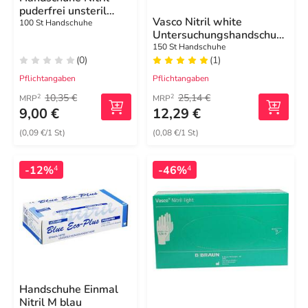
puderfrei unsteril
Vasco Nitril white
Größe L blau
100 St Handschuhe
Untersuchungshandschuhe
Größe M
150 St Handschuhe
(0)
(1)
Pflichtangaben
Pflichtangaben
10,35 €
25,14 €
2
2
MRP
MRP
9,00 €
12,29 €
(0,09 €/1 St)
(0,08 €/1 St)
-12%
-46%
4
4
Handschuhe Einmal
Nitril M blau