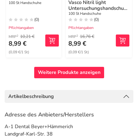
Vasco Nitril light
100 St Handschuhe
Untersuchungshandschuhe
Größe L
100 St Handschuhe
(0)
(0)
Pflichtangaben
Pflichtangaben
10,21 €
16,76 €
2
2
MRP
MRP
8,99 €
8,99 €
(0,09 €/1 St)
(0,09 €/1 St)
Weitere Produkte anzeigen
Artikelbeschreibung
Adresse des Anbieters/Herstellers
A-1 Dental Beyer+Hämmerich
Landgraf-Karl-Str. 38