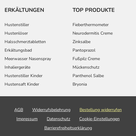
ERKÄLTUNGEN
TOP PRODUKTE
Hustenstiller
Fieberthermometer
Hustenlöser
Neurodermitis Creme
Halsschmerztabletten
Zinksalbe
Erkältungsbad
Pantoprazol
Meerwasser Nasenspray
Fußpilz Creme
Inhaliergeräte
Mückenschutz
Hustenstiller Kinder
Panthenol Salbe
Hustensaft Kinder
Bryonia
AGB
Widerrufsbelehrung
Bestellung widerrufen
Impressum
Datenschutz
Cookie-Einstellungen
Barrierefreiheitserklärung