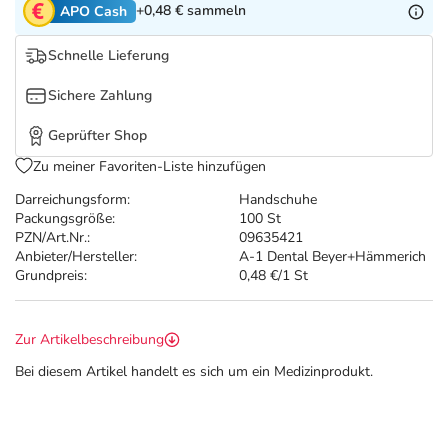
Refluthin, Lasea & Carmenthin Deals
Sport & Fitness
Täglich gut versorgt
+0,48 €
sammeln
APO Cash
Schnelle Lieferung
Salus Deals
Tierapotheke
Sichere Zahlung
Vitamine & Mineralstoffe
Geprüfter Shop
Zu meiner Favoriten-Liste hinzufügen
Marken
Darreichungsform:
Handschuhe
Packungsgröße:
100 St
PZN/Art.Nr.:
09635421
Anbieter/Hersteller:
A-1 Dental Beyer+Hämmerich
Grundpreis:
0,48 €/1 St
Zur Artikelbeschreibung
Bei diesem Artikel handelt es sich um ein Medizinprodukt.