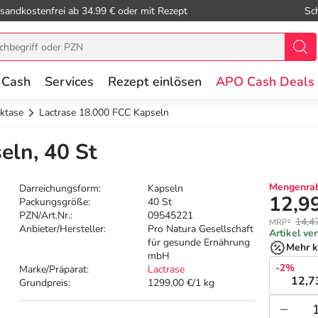
sandkostenfrei ab 34.99 € oder mit Rezept
Sc
 Cash
Services
Rezept einlösen
APO Cash Deals
ktase
Lactrase 18.000 FCC Kapseln
eln, 40 St
Mengenrab
Darreichungsform:
Kapseln
12,9
Packungsgröße:
40 St
PZN/Art.Nr.:
09545221
14,4
MRP²
Anbieter/Hersteller:
Pro Natura Gesellschaft
Artikel ve
für gesunde Ernährung
Mehr k
mbH
-2%
Marke/Präparat:
Lactrase
12,7
Grundpreis:
1299,00 €/1 kg