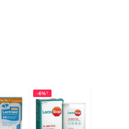
-6%
-6%
3
4