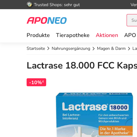
Trusted Shops: sehr gut
Ver
Produkte
Tierapotheke
Aktionen
APO
Startseite
Nahrungsergänzung
Magen & Darm
La
Lactrase 18.000 FCC Kaps
-10%
4