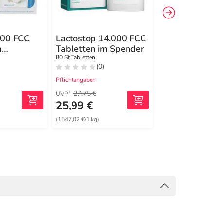
000 FCC
Lactostop 14.000 FCC
Lactrase 3.3
m
Tabletten im Spender
Kapseln
r
80 St Tabletten
300 St Kapseln
(0)
(0)
Pflichtangaben
Pflichtangaben
27,75 €
21,31 €
1
2
UVP
MRP
25,99 €
19,99 €
(1547,02 €/1 kg)
(399,80 €/1 kg)