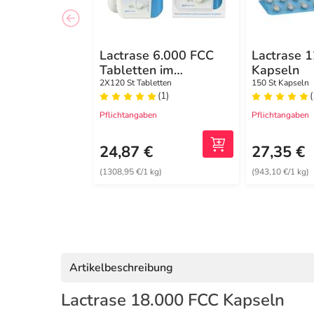
Lactrase 6.000 FCC
Lactrase 
Tabletten im
Kapseln
Klickspender
2X120 St Tabletten
150 St Kapseln
(1)
(
Doppelpack
Pflichtangaben
Pflichtangaben
24,87 €
27,35 €
(1308,95 €/1 kg)
(943,10 €/1 kg)
Artikelbeschreibung
Lactrase 18.000 FCC Kapseln