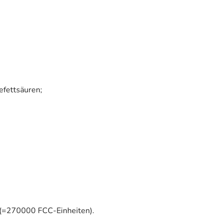
efettsäuren;
ln (=270000 FCC-Einheiten).