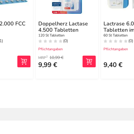
12.000 FCC
Doppelherz Lactase
Lactrase 6.
4.500 Tabletten
Tabletten i
Klickspende
120 St Tabletten
60 St Tabletten
1)
(0)
(0)
Pflichtangaben
Pflichtangaben
10,99 €
2
MRP
9,99 €
9,40 €