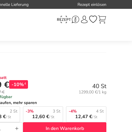
hnelle Lieferung
Rezept einlösen
att
9 €
-10%
4
40 St
Grundpreis:
7 €
1299,00 €/1 kg
rfügbar
aufen, mehr sparen
2 St
-3%
3 St
-4%
4 St
3 €
12,60 €
12,47 €
/ St
/ St
/ St
In den Warenkorb