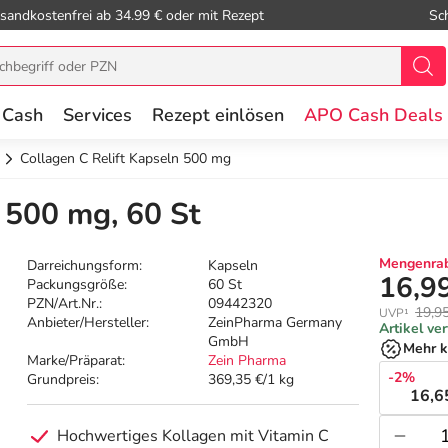
sandkostenfrei ab 34.99 € oder mit Rezept
Sc
 Cash
Services
Rezept einlösen
APO Cash Deals
Collagen C Relift Kapseln 500 mg
 500 mg, 60 St
Mengenrab
Darreichungsform:
Kapseln
16,9
Packungsgröße:
60 St
PZN/Art.Nr.:
09442320
19,9
UVP¹
Anbieter/Hersteller:
ZeinPharma Germany
Artikel ve
GmbH
Mehr k
Marke/Präparat:
Zein Pharma
-2%
Grundpreis:
369,35 €/1 kg
16,6
Hochwertiges Kollagen mit Vitamin C