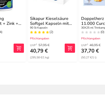
mg
Sikapur Kieselsäure
Doppelherz
t + Zink +
Softgel Kapseln mit
11.000 Cur
etten
Biotin
Ingwer Sys
90 St Kapseln
30X25 ml Trinkam
4)
(2)
(0)
Trinkampull
Pflichtangaben
Pflichtangaben
57,95 €
46,95 €
1
1
UVP
UVP
40,79 €
37,70 €
(295,58 €/1 kg)
(50,27 €/1 l)