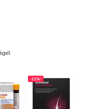
ägel
-21%
-17%
3
3