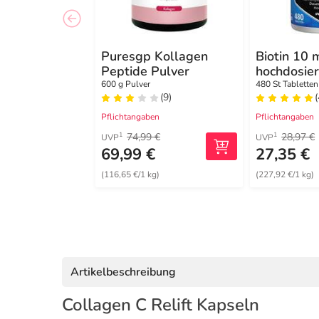
Puresgp Kollagen
Biotin 10 
Peptide Pulver
hochdosier
Selen Tabl
600 g Pulver
480 St Tabletten
(9)
(
Pflichtangaben
Pflichtangaben
74,99 €
28,97 €
1
1
UVP
UVP
69,99 €
27,35 €
(116,65 €/1 kg)
(227,92 €/1 kg)
Artikelbeschreibung
Collagen C Relift Kapseln