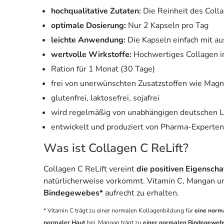
hochqualitative Zutaten:
Die Reinheit des Colla
optimale Dosierung:
Nur 2 Kapseln pro Tag
leichte Anwendung:
Die Kapseln einfach mit a
wertvolle Wirkstoffe:
Hochwertiges Collagen in
Ration für 1 Monat (30 Tage)
frei von unerwünschten Zusatzstoffen wie Mag
glutenfrei, laktosefrei, sojafrei
wird regelmäßig von unabhängigen deutschen L
entwickelt und produziert von Pharma-Experte
Was ist Collagen C ReLift?
Collagen C ReLift vereint
die positiven Eigenscha
natürlicherweise vorkommt. Vitamin C, Mangan und
Bindegewebes*
aufrecht zu erhalten.
* Vitamin C trägt zu einer normalen Kollagenbildung für
eine norm
normaler Haut
bei. Mangan trägt zu
einer normalen Bindegeweb