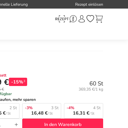
hnelle Lieferung
Rezept einlösen
att
9 €
-15%
3
60 St
Grundpreis:
5 €
369,35 €/1 kg
rfügbar
aufen, mehr sparen
2 St
-3%
3 St
-4%
4 St
5 €
16,48 €
16,31 €
/ St
/ St
/ St
In den Warenkorb