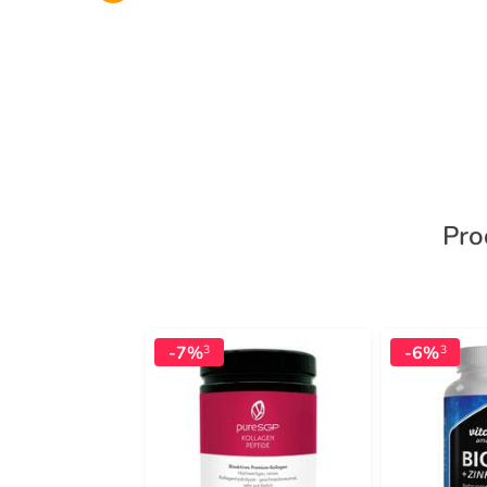
Pro
-7%
-6%
3
3