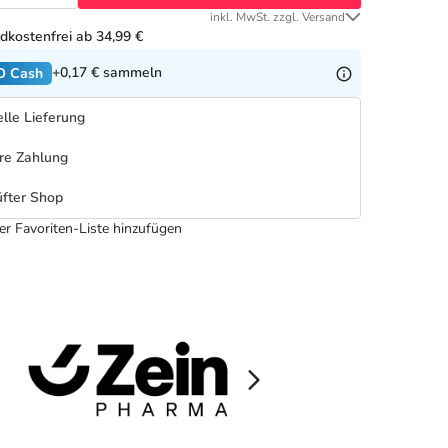
inkl. MwSt. zzgl. Versand
dkostenfrei ab 34,99 €
+0,17 €
sammeln
O Cash
lle Lieferung
re Zahlung
fter Shop
er Favoriten-Liste hinzufügen