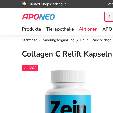
Trusted Shops: sehr gut
Ver
Produkte
Tierapotheke
Aktionen
APO
Startseite
Nahrungsergänzung
Haut, Haare & Nägel
Collagen C Relift Kapseln
-15%
3