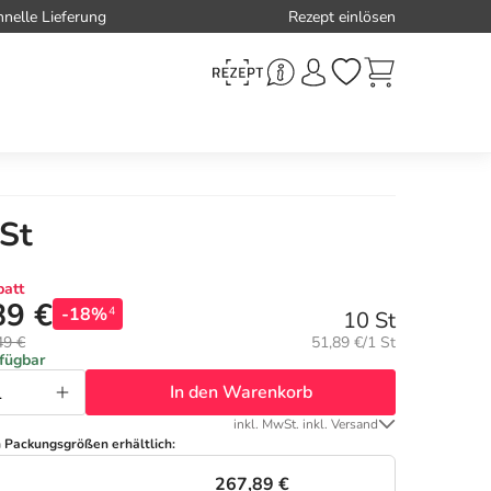
hnelle Lieferung
Rezept einlösen
 St
att
89 €
-18%
4
10 St
Grundpreis:
49 €
51,89 €/1 St
rfügbar
In den Warenkorb
inkl. MwSt. inkl. Versand
n Packungsgrößen erhältlich:
267,89 €