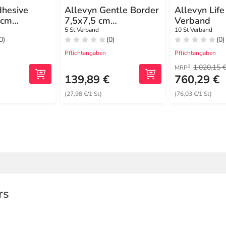
dhesive
Allevyn Gentle Border
Allevyn Lif
 cm
7,5x7,5 cm
Verband
Schaumverband
5 St Verband
10 St Verband
0)
(0)
(0)
age
Pflichtangaben
Pflichtangaben
1.020,15 
2
MRP
€
139,89 €
760,29 €
(27,98 €/1 St)
(76,03 €/1 St)
rs