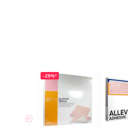
-29%
4