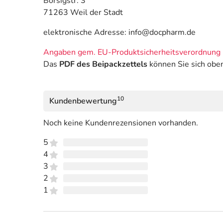
Borsigstr. 3
71263 Weil der Stadt
elektronische Adresse: info@docpharm.de
Angaben gem. EU-Produktsicherheitsverordnung 
Das
PDF des Beipackzettels
können Sie sich obe
10
Kundenbewertung
Noch keine Kundenrezensionen vorhanden.
5
4
3
2
1