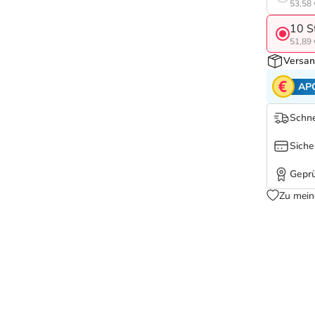
53,58 
10 S
51,89 
Versan
AP
Schne
Siche
Geprü
Zu mein