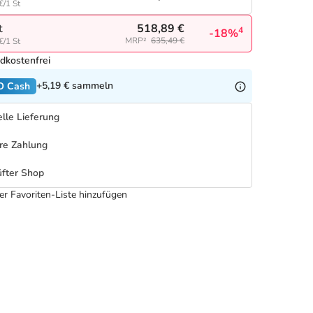
€/1 St
518,89 €
t
4
-18%
MRP²
635,49 €
€/1 St
dkostenfrei
+5,19 €
sammeln
O Cash
lle Lieferung
re Zahlung
fter Shop
er Favoriten-Liste hinzufügen