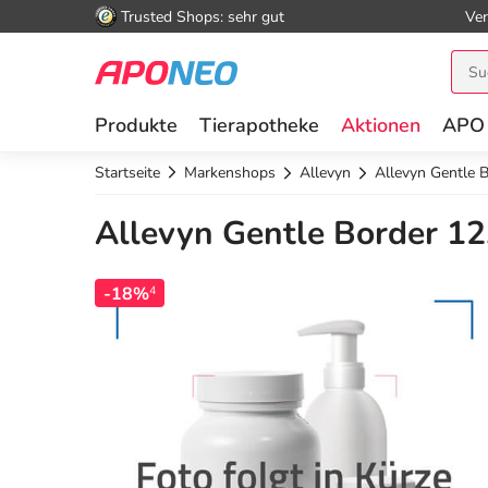
Trusted Shops: sehr gut
Ver
Produkte
Tierapotheke
Aktionen
APO
Startseite
Markenshops
Allevyn
Allevyn Gentle 
Allevyn Gentle Border 12
-18%
4