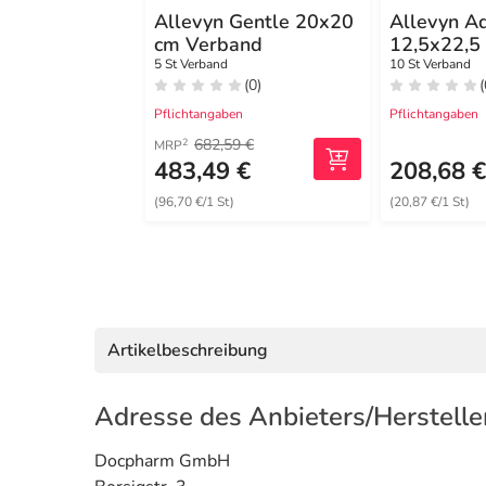
Allevyn Gentle 20x20
Allevyn A
cm Verband
12,5x22,5
haftende
5 St Verband
10 St Verband
(0)
(
Wundaufl
Pflichtangaben
Pflichtangaben
682,59 €
2
MRP
483,49 €
208,68 
(96,70 €/1 St)
(20,87 €/1 St)
Artikelbeschreibung
Adresse des Anbieters/Herstelle
Docpharm GmbH