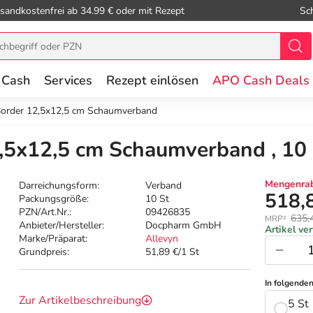
sandkostenfrei ab 34.99 € oder mit Rezept
Sc
 Cash
Services
Rezept einlösen
APO Cash Deals
Border 12,5x12,5 cm Schaumverband
,5x12,5 cm Schaumverband , 10
Mengenrab
Darreichungsform:
Verband
518,
Packungsgröße:
10 St
PZN/Art.Nr.:
09426835
635,
MRP²
Anbieter/Hersteller:
Docpharm GmbH
Artikel ve
Marke/Präparat:
Allevyn
Grundpreis:
51,89 €/1 St
In folgende
Zur Artikelbeschreibung
5 St