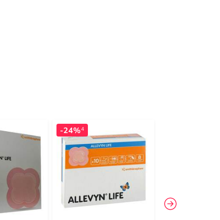
-24%
-46%
4
4