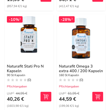
(857,94 €/1 kg)
(412,47 €/1 kg)
-10%
-28%
3
3
Naturafit Stati Pro N
Naturafit Omega 3
Kapseln
extra 400 / 200 Kapseln
90 St Kapseln
160 St Kapseln
(0)
(0)
Pflichtangaben
Pflichtangaben
44,95 €
61,95 €
1
1
UVP
UVP
40,26 €
44,59 €
(1603,98 €/1 kg)
(199,06 €/1 kg)