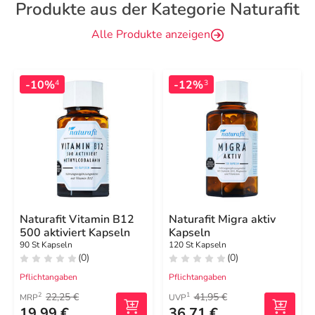
Produkte aus der Kategorie Naturafit
Alle Produkte anzeigen
-10%
-12%
4
3
Naturafit Vitamin B12
Naturafit Migra aktiv
500 aktiviert Kapseln
Kapseln
90 St Kapseln
120 St Kapseln
(0)
(0)
Pflichtangaben
Pflichtangaben
22,25 €
41,95 €
2
1
MRP
UVP
19,99 €
36,71 €