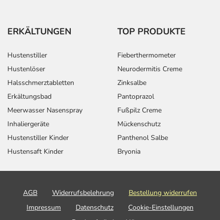
ERKÄLTUNGEN
TOP PRODUKTE
Hustenstiller
Fieberthermometer
Hustenlöser
Neurodermitis Creme
Halsschmerztabletten
Zinksalbe
Erkältungsbad
Pantoprazol
Meerwasser Nasenspray
Fußpilz Creme
Inhaliergeräte
Mückenschutz
Hustenstiller Kinder
Panthenol Salbe
Hustensaft Kinder
Bryonia
AGB
Widerrufsbelehrung
Bestellung widerrufen
Impressum
Datenschutz
Cookie-Einstellungen