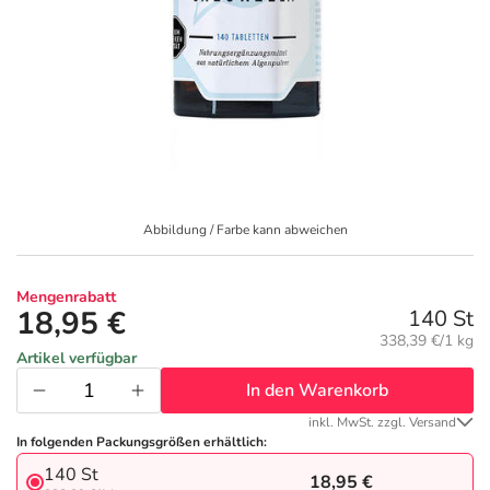
Geschenkideen
Fragen und Antworten
5% Extra Cash
Diabetes
Aktuelle Coupons
Kontakt
Avene & Ducray Deals
Körperpflege & Kosmetik
7
Ratgeber
Eucerin Deals
Liebe & Erotik
Summer SALE
Abbildung / Farbe kann abweichen
Beliebte Beiträge
Evolsin Deals
Mutter & Kind
Reiseapotheke
Mengenrabatt
E-Rezept einlösen
Frontline & Frontpro Deals
Nahrungsergänzung
Insektenschutz
18,95 €
140 St
Grundpreis:
338,39 €/1 kg
Artikel verfügbar
E-Rezept App
Nattermann Deals
Natur & Homöopathie
Sonnenpflege
In den Warenkorb
inkl. MwSt. zzgl. Versand
R(h)ein Nutrition Deals
Sanitätshaus
Sommerpflege für Haar und Kopfhaut
In folgenden Packungsgrößen erhältlich:
140 St
18,95 €