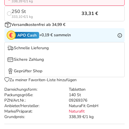
Refluthin, Lasea & Carmenthin Deals
Sport & Fitness
Täglich gut versorgt
338,39 €/1 kg
250 St
33,31 €
Salus Deals
Tierapotheke
333,10 €/1 kg
Versandkostenfrei ab 34,99 €
Vitamine & Mineralstoffe
+0,19 €
sammeln
APO Cash
Schnelle Lieferung
Marken
Sichere Zahlung
Geprüfter Shop
Zu meiner Favoriten-Liste hinzufügen
Darreichungsform:
Tabletten
Packungsgröße:
140 St
PZN/Art.Nr.:
09269376
Anbieter/Hersteller:
NaturaFit GmbH
Marke/Präparat:
Naturafit
Grundpreis:
338,39 €/1 kg