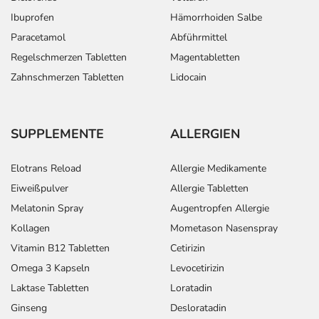
Ibuprofen
Hämorrhoiden Salbe
Paracetamol
Abführmittel
Regelschmerzen Tabletten
Magentabletten
Zahnschmerzen Tabletten
Lidocain
SUPPLEMENTE
ALLERGIEN
Elotrans Reload
Allergie Medikamente
Eiweißpulver
Allergie Tabletten
Melatonin Spray
Augentropfen Allergie
Kollagen
Mometason Nasenspray
Vitamin B12 Tabletten
Cetirizin
Omega 3 Kapseln
Levocetirizin
Laktase Tabletten
Loratadin
Ginseng
Desloratadin