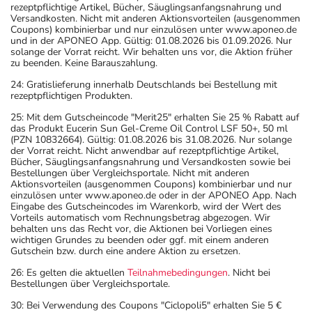
rezeptpflichtige Artikel, Bücher, Säuglingsanfangsnahrung und
Versandkosten. Nicht mit anderen Aktionsvorteilen (ausgenommen
Coupons) kombinierbar und nur einzulösen unter www.aponeo.de
und in der APONEO App. Gültig: 01.08.2026 bis 01.09.2026. Nur
solange der Vorrat reicht. Wir behalten uns vor, die Aktion früher
zu beenden. Keine Barauszahlung.
24: Gratislieferung innerhalb Deutschlands bei Bestellung mit
rezeptpflichtigen Produkten.
25: Mit dem Gutscheincode "Merit25" erhalten Sie 25 % Rabatt auf
das Produkt Eucerin Sun Gel-Creme Oil Control LSF 50+, 50 ml
(PZN 10832664). Gültig: 01.08.2026 bis 31.08.2026. Nur solange
der Vorrat reicht. Nicht anwendbar auf rezeptpflichtige Artikel,
Bücher, Säuglingsanfangsnahrung und Versandkosten sowie bei
Bestellungen über Vergleichsportale. Nicht mit anderen
Aktionsvorteilen (ausgenommen Coupons) kombinierbar und nur
einzulösen unter www.aponeo.de oder in der APONEO App. Nach
Eingabe des Gutscheincodes im Warenkorb, wird der Wert des
Vorteils automatisch vom Rechnungsbetrag abgezogen. Wir
behalten uns das Recht vor, die Aktionen bei Vorliegen eines
wichtigen Grundes zu beenden oder ggf. mit einem anderen
Gutschein bzw. durch eine andere Aktion zu ersetzen.
26: Es gelten die aktuellen
Teilnahmebedingungen
. Nicht bei
Bestellungen über Vergleichsportale.
30: Bei Verwendung des Coupons "Ciclopoli5" erhalten Sie 5 €