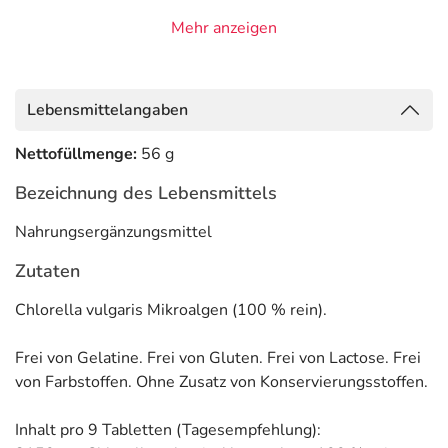
NaturaFit GmbH
Mehr anzeigen
Am Sandfeld 9-11
91341 Röttenbach
Informationen zu diesem Lebensmittel (wie z. B. Zutaten,
Lebensmittelangaben
Allergene) sind bei den Lebensmittelangaben als pdf
hinterlegt. (oben)
Nettofüllmenge:
56 g
Bezeichnung des Lebensmittels
Nahrungsergänzungsmittel
Zutaten
Chlorella vulgaris Mikroalgen (100 % rein).
Frei von Gelatine. Frei von Gluten. Frei von Lactose. Frei
von Farbstoffen. Ohne Zusatz von Konservierungsstoffen.
Inhalt pro 9 Tabletten (Tagesempfehlung):