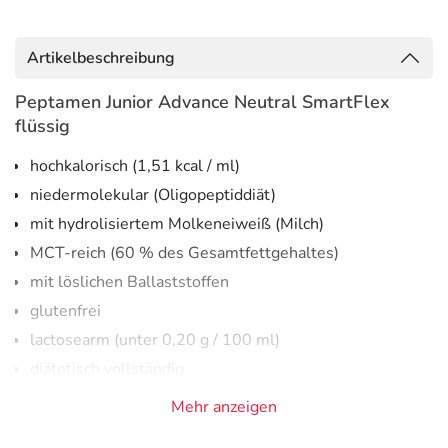
Artikelbeschreibung
Peptamen Junior Advance Neutral SmartFlex
flüssig
hochkalorisch (1,51 kcal / ml)
niedermolekular (Oligopeptiddiät)
mit hydrolisiertem Molkeneiweiß (Milch)
MCT-reich (60 % des Gesamtfettgehaltes)
mit löslichen Ballaststoffen
glutenfrei
lactosearm (unter 0,20 g / 100 ml)
diätetisch vollständig
Mehr anzeigen
Indikationen:
Zum Diätmanagement bei bestehender
Mangelernährung oder bei Risiko für eine