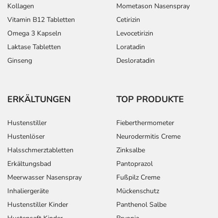
Kollagen
Mometason Nasenspray
Vitamin B12 Tabletten
Cetirizin
Omega 3 Kapseln
Levocetirizin
Laktase Tabletten
Loratadin
Ginseng
Desloratadin
ERKÄLTUNGEN
TOP PRODUKTE
Hustenstiller
Fieberthermometer
Hustenlöser
Neurodermitis Creme
Halsschmerztabletten
Zinksalbe
Erkältungsbad
Pantoprazol
Meerwasser Nasenspray
Fußpilz Creme
Inhaliergeräte
Mückenschutz
Hustenstiller Kinder
Panthenol Salbe