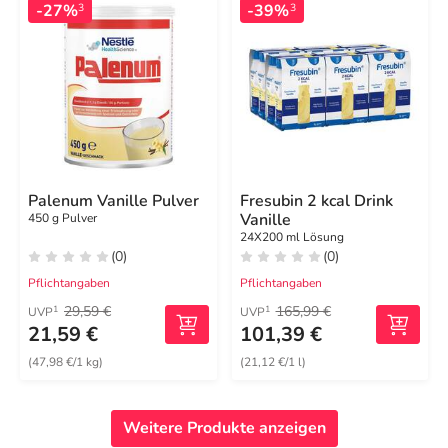
-27%
-39%
3
3
Palenum Vanille Pulver
Fresubin 2 kcal Drink
Vanille
450 g Pulver
24X200 ml Lösung
(0)
(0)
Pflichtangaben
Pflichtangaben
29,59 €
165,99 €
1
1
UVP
UVP
21,59 €
101,39 €
(47,98 €/1 kg)
(21,12 €/1 l)
Weitere Produkte anzeigen