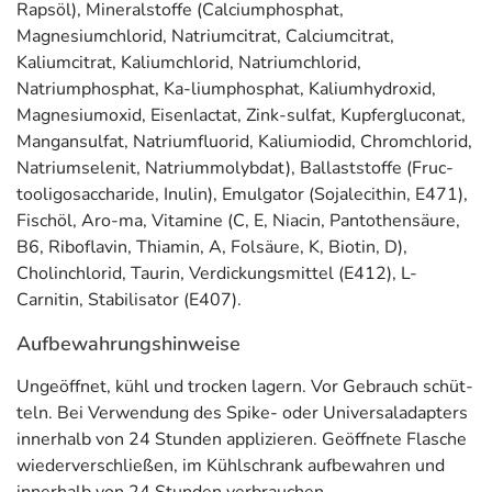
Adresse des Lebensmittel-Unternehmens
Rapsöl), Mineralstoffe (Calciumphosphat,
Magnesiumchlorid, Natriumcitrat, Calciumcitrat,
Nestle Health Science (Deutschland) GmbH
Kaliumcitrat, Kaliumchlorid, Natriumchlorid,
Baseler Straße 46
Natriumphosphat, Ka-liumphosphat, Kaliumhydroxid,
60329 Frankfurt
Magnesiumoxid, Eisenlactat, Zink-sulfat, Kupfergluconat,
Mangansulfat, Natriumfluorid, Kaliumiodid, Chromchlorid,
Informationen zu diesem Lebensmittel (wie z. B. Zutaten,
Natriumselenit, Natriummolybdat), Ballaststoffe (Fruc-
Allergene) sind bei den Lebensmittelangaben als pdf
tooligosaccharide, Inulin), Emulgator (Sojalecithin, E471),
hinterlegt. (oben)
Fischöl, Aro-ma, Vitamine (C, E, Niacin, Pantothensäure,
B6, Riboflavin, Thiamin, A, Folsäure, K, Biotin, D),
Cholinchlorid, Taurin, Verdickungsmittel (E412), L-
Carnitin, Stabilisator (E407).
Aufbewahrungshinweise
Ungeöffnet, kühl und trocken lagern. Vor Gebrauch schüt-
teln. Bei Verwendung des Spike- oder Universaladapters
innerhalb von 24 Stunden applizieren. Geöffnete Flasche
wiederverschließen, im Kühlschrank aufbewahren und