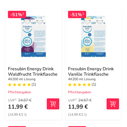
-51%
-51%
3
3
Fresubin Energy Drink
Fresubin Energy Drink
Waldfrucht Trinkflasche
Vanille Trinkflasche
4X200 ml Lösung
4X200 ml Lösung
(1)
(1)
Pflichtangaben
Pflichtangaben
24,67 €
24,67 €
1
1
UVP
UVP
11,99 €
11,99 €
(14,99 €/1 l)
(14,99 €/1 l)