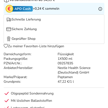
Refluthin, Lasea & Carmenthin Deals
Sport & Fitness
Täglich gut versorgt
+0,24 €
sammeln
APO Cash
Salus Deals
Tierapotheke
Schnelle Lieferung
Vitamine & Mineralstoffe
Sichere Zahlung
Geprüfter Shop
Marken
Zu meiner Favoriten-Liste hinzufügen
Darreichungsform:
Flüssigkeit
Packungsgröße:
1X500 ml
PZN/Art.Nr.:
09257835
Anbieter/Hersteller:
Nestle Health Science
(Deutschland) GmbH
Marke/Präparat:
Peptamen
Grundpreis:
47,22 €/1 l
Oligopeptid Sondennahrung
Mit löslichen Ballaststoffen
Lactosearm, glutenfrei