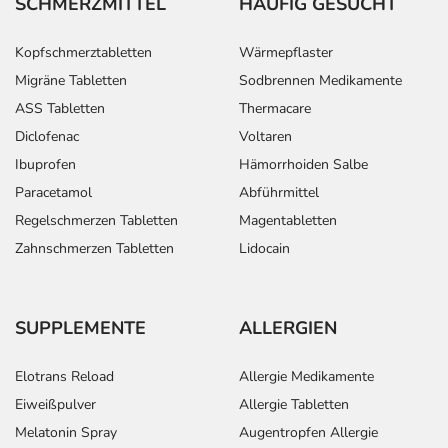
SCHMERZMITTEL
HÄUFIG GESUCHT
Kopfschmerztabletten
Wärmepflaster
Migräne Tabletten
Sodbrennen Medikamente
ASS Tabletten
Thermacare
Diclofenac
Voltaren
Ibuprofen
Hämorrhoiden Salbe
Paracetamol
Abführmittel
Regelschmerzen Tabletten
Magentabletten
Zahnschmerzen Tabletten
Lidocain
SUPPLEMENTE
ALLERGIEN
Elotrans Reload
Allergie Medikamente
Eiweißpulver
Allergie Tabletten
Melatonin Spray
Augentropfen Allergie