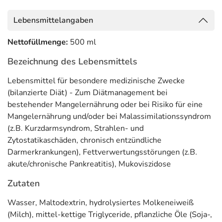
Mangelernährung und/oder bei Malassimilationssyndrom
(z.B. Kurzdarmsyndrom, Strahlen- und
Lebensmittelangaben
Zytostatikaschäden, chronisch entzündliche
Darmerkrankungen), Fettverwertungsstörungen (z.B.
Nettofüllmenge:
500 ml
akute/chronische Pankreatitis), Mukoviszidose
Bezeichnung des Lebensmittels
Kontraindikation:
Kuhmilchallergie
Lebensmittel für besondere medizinische Zwecke
Anwendung
(bilanzierte Diät) - Zum Diätmanagement bei
bestehender Mangelernährung oder bei Risiko für eine
500 – 1.500 ml abhängig vom Bedarf des Kindes oder
Mangelernährung und/oder bei Malassimilationssyndrom
gemäß ärztlicher Anweisung.
(z.B. Kurzdarmsyndrom, Strahlen- und
Zytostatikaschäden, chronisch entzündliche
Hinweise
Darmerkrankungen), Fettverwertungsstörungen (z.B.
Unter ärztlicher Aufsicht verwenden
akute/chronische Pankreatitis), Mukoviszidose
Geeignet für Kinder ab 1 Jahr
Zutaten
Als einzige Nahrungsquelle geeignet
Wasser, Maltodextrin, hydrolysiertes Molkeneiweiß
Nicht mit anderer Nahrung oder Arzneimitteln mischen
(Milch), mittel-kettige Triglyceride, pflanzliche Öle (Soja-,