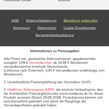
Hustensaft Kinder
Bryonia
AGB
Widerrufsbelehrung
Bestellung widerrufen
Impressum
Datenschutz
Cookie-Einstellungen
Barrierefreiheitserklärung
Informationen zu Preisangaben
Alle Preise inkl. gesetzlicher Mehrwertsteuer, gegebenenfalls
zuzüglich 3,99 €
Versandkosten
, ab 34,99 € Bestellwert
versandkostenfrei innerhalb Deutschlands.
(Lieferung nach Österreich: 4,95 € Versandkosten unabhängig vom
Bestellwert)
1: Unverbindliche Preisempfehlung des Herstellers (UVP)
2:
MediPreis-Referenzpreis (MRP)
: der höchste Verkaufspreis, den
die Arzneimittel-Preisvergleichsseite www.medipreis.de für dieses
Produkt ausweist (Stand: 09.08.2026). Produktpreise können sich
zwischenzeitlich geändert und damit die Rangfolge der
Versandapotheken geändert haben.