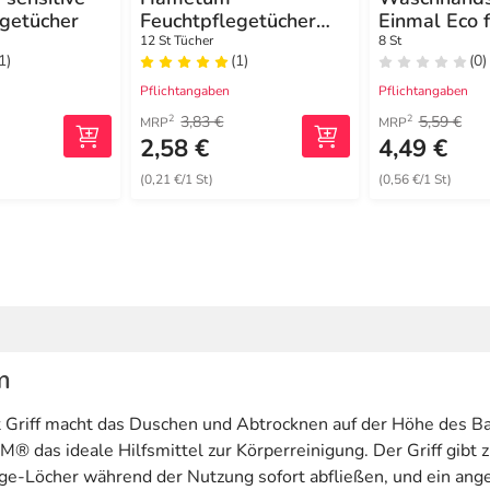
egetücher
Feuchtpflegetücher
Einmal Eco 
mit Hamamelis
12 St Tücher
8 St
1)
(1)
(0)
Pflichtangaben
Pflichtangaben
3,83 €
5,59 €
2
2
MRP
MRP
2,58 €
4,49 €
(0,21 €/1 St)
(0,56 €/1 St)
m
t Griff macht das Duschen und Abtrocknen auf der Höhe des 
® das ideale Hilfsmittel zur Körperreinigung. Der Griff gibt z
ge-Löcher während der Nutzung sofort abfließen, und ein ange