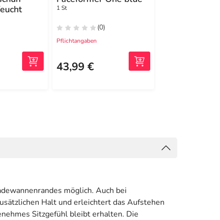
feucht
Hautschutzcr
1 St
200 ml Creme
(0)
(0)
Pflichtangaben
Pflichtangaben
10,92 €
1
UVP
43,99 €
8,49 €
(42,45 €/1 l)
Badewannenrandes möglich. Auch bei
usätzlichen Halt und erleichtert das Aufstehen
nehmes Sitzgefühl bleibt erhalten. Die