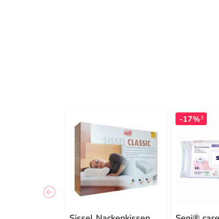
-17%
3
Sissel Nackenkissen
Seni® care