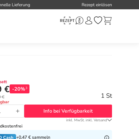
hnelle Lieferung
Rezept einlösen
att
9 €
-20%
3
1 St
0 €
ügbar
Info bei Verfügbarkeit
inkl. MwSt. inkl. Versand
dkostenfrei
+0,47 €
sammeln
O Cash