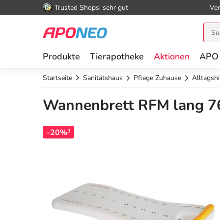
Trusted Shops: sehr gut
Ver
Produkte
Tierapotheke
Aktionen
APO
Startseite
Sanitätshaus
Pflege Zuhause
Alltagshi
Wannenbrett RFM lang 76
-20%
3