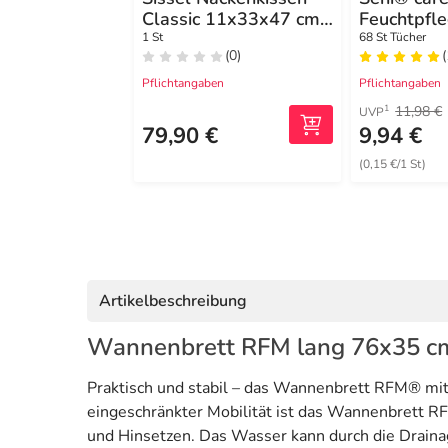
Classic 11x33x47 cm
Feuchtpfl
Größe M
1 St
68 St Tücher
(0)
(
Pflichtangaben
Pflichtangaben
11,98 €
1
UVP
79,90 €
9,94 €
(0,15 €/1 St)
Artikelbeschreibung
Wannenbrett RFM lang 76x35 c
Praktisch und stabil – das Wannenbrett RFM® mi
eingeschränkter Mobilität ist das Wannenbrett RFM
und Hinsetzen. Das Wasser kann durch die Draina