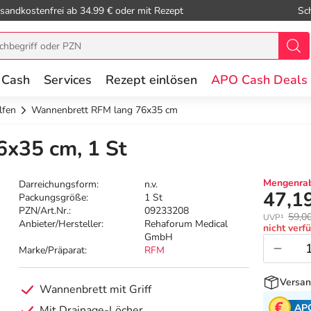
sandkostenfrei ab 34.99 € oder mit Rezept
Sc
 Cash
Services
Rezept einlösen
APO Cash Deals
lfen
Wannenbrett RFM lang 76x35 cm
x35 cm, 1 St
Mengenrab
Darreichungsform:
n.v.
47,1
Packungsgröße:
1 St
PZN/Art.Nr.:
09233208
59,0
UVP¹
Anbieter/Hersteller:
Rehaforum Medical
nicht verf
GmbH
Marke/Präparat:
RFM
Versan
Wannenbrett mit Griff
AP
Mit Drainage-Löcher