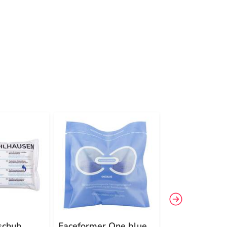
-22%
3
schuh
Faceformer One blue
MoliCare® Sk