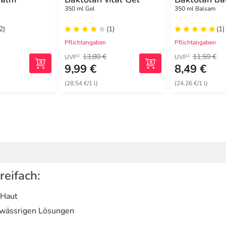
350 ml Gel
350 ml Balsam
2)
(1)
(1)
Pflichtangaben
Pflichtangaben
13,80 €
11,59 €
1
1
UVP
UVP
9,99 €
8,49 €
(28,54 €/1 l)
(24,26 €/1 l)
reifach:
 Haut
t wässrigen Lösungen