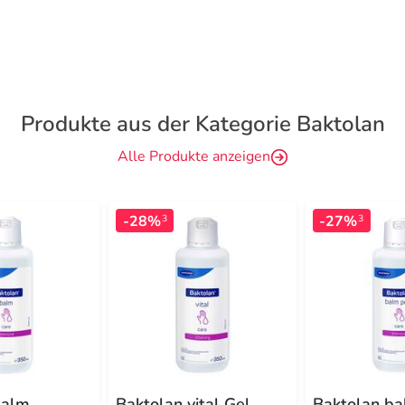
Produkte aus der Kategorie Baktolan
Alle Produkte anzeigen
-28%
-27%
3
3
balm
Baktolan vital Gel
Baktolan ba