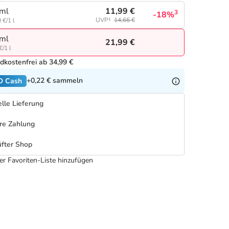
11,99 €
ml
3
-18%
UVP¹
14,66 €
 €/1 l
ml
21,99 €
€/1 l
dkostenfrei ab 34,99 €
+0,22 €
sammeln
O Cash
lle Lieferung
re Zahlung
fter Shop
er Favoriten-Liste hinzufügen