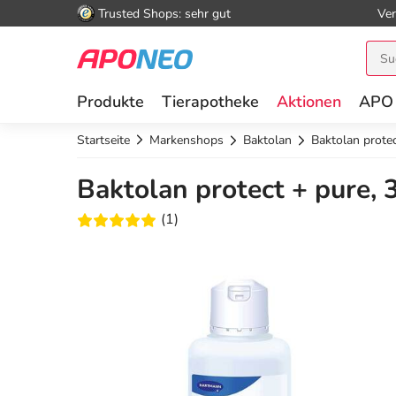
Trusted Shops: sehr gut
Ver
Produkte
Tierapotheke
Aktionen
APO
Startseite
Markenshops
Baktolan
Baktolan protec
Baktolan protect + pure, 
(1)