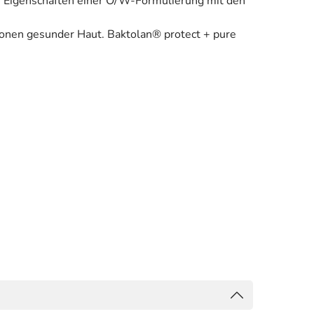
en Eigenschaften einer O/W-Formulierung mit den
tionen gesunder Haut. Baktolan® protect + pure