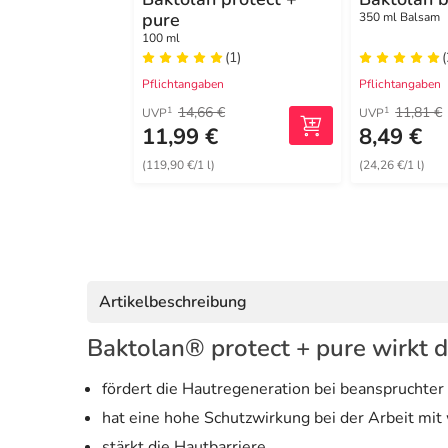
pure
350 ml Balsam
100 ml
(1)
(
Pflichtangaben
Pflichtangaben
14,66 €
11,81 €
1
1
UVP
UVP
11,99 €
8,49 €
(119,90 €/1 l)
(24,26 €/1 l)
Artikelbeschreibung
Baktolan® protect + pure wirkt d
fördert die Hautregeneration bei beanspruchter
hat eine hohe Schutzwirkung bei der Arbeit mi
stärkt die Hautbarriere