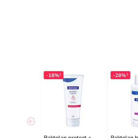
-18%
-28%
3
3
Baktolan protect +
Baktolan 