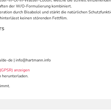
asser-in-Öl-in-Wasser-Lotion, welche die schnell einziehend
ften der W/O-Formulierung kombiniert.
eration durch Bisabolol und stärkt die natürlichen Schutzfunk
d hinterlässt keinen störenden Fettfilm.
rs
o/de-de | info@hartmann.info
(GPSR) anzeigen
n herunterladen.
timmt.