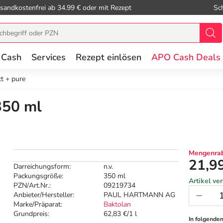
sandkostenfrei ab 34.99 € oder mit Rezept
Sc
 Cash
Services
Rezept einlösen
APO Cash Deals
t + pure
350 ml
Mengenrab
21,9
Darreichungsform:
n.v.
Packungsgröße:
350 ml
Artikel ve
PZN/Art.Nr.:
09219734
Anbieter/Hersteller:
PAUL HARTMANN AG
Marke/Präparat:
Baktolan
Grundpreis:
62,83 €/1 l
In folgende