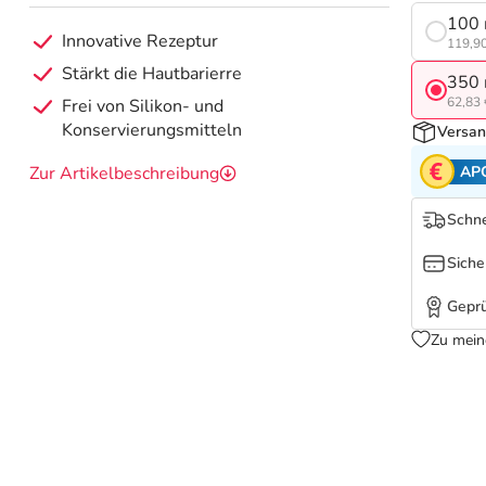
100 
Innovative Rezeptur
119,90
Stärkt die Hautbarierre
350 
62,83 
Frei von Silikon- und
Konservierungsmitteln
Versan
AP
Zur Artikelbeschreibung
Schne
Siche
Geprü
Zu mein