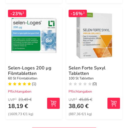
-23%
-16%
3
3
Selen-Loges 200 µg
Selen Forte Syxyl
Filmtabletten
Tabletten
60 St Filmtabletten
100 St Tabletten
(1)
(0)
Pflichtangaben
Pflichtangaben
23,49 €
45,85 €
1
1
UVP
UVP
18,19 €
38,60 €
(1609,73 €/1 kg)
(887,36 €/1 kg)