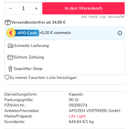
Refluthin, Lasea & Carmenthin Deals
Sport & Fitness
Täglich gut versorgt
In den Warenkorb
Salus Deals
Tierapotheke
inkl. MwSt. zzgl. Versand
Versandkostenfrei ab 34,99 €
+0,20 €
sammeln
APO Cash
Vitamine & Mineralstoffe
Schnelle Lieferung
Marken
Sichere Zahlung
Geprüfter Shop
Zu meiner Favoriten-Liste hinzufügen
Darreichungsform:
Kapseln
Packungsgröße:
90 St
PZN/Art.Nr.:
09209374
Anbieter/Hersteller:
APOZEN VERTRIEBS GmbH
Marke/Präparat:
Life Light
Grundpreis:
644,84 €/1 kg