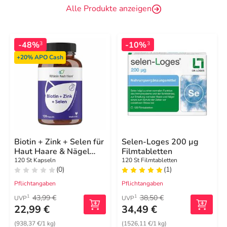
Alle Produkte anzeigen
-48%
-10%
3
3
+20%
APO Cash
Biotin + Zink + Selen für
Selen-Loges 200 µg
Haut Haare & Nägel
Filmtabletten
Kapseln
120 St Kapseln
120 St Filmtabletten
(0)
(1)
Pflichtangaben
Pflichtangaben
43,99 €
38,50 €
1
1
UVP
UVP
22,99 €
34,49 €
(938,37 €/1 kg)
(1526,11 €/1 kg)