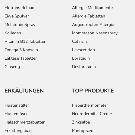
Elotrans Reload
Allergie Medikamente
Eiweißpulver
Allergie Tabletten
Melatonin Spray
Augentropfen Allergie
Kollagen
Mometason Nasenspray
Vitamin B12 Tabletten
Cetirizin
Omega 3 Kapseln
Levocetirizin
Laktase Tabletten
Loratadin
Ginseng
Desloratadin
ERKÄLTUNGEN
TOP PRODUKTE
Hustenstiller
Fieberthermometer
Hustenlöser
Neurodermitis Creme
Halsschmerztabletten
Zinksalbe
Erkältungsbad
Pantoprazol