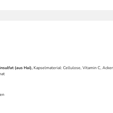
nsulfat (aus Hai),
Kapselmaterial: Cellulose, Vitamin C, Acke
nat
ren