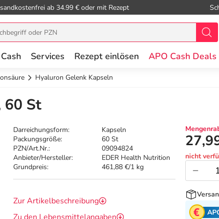
sandkostenfrei ab 34.99 € oder mit Rezept
Sc
 Cash
Services
Rezept einlösen
APO Cash Deals
ronsäure
Hyaluron Gelenk Kapseln
 60 St
Mengenrab
Darreichungsform:
Kapseln
27,9
Packungsgröße:
60 St
PZN/Art.Nr.:
09094824
nicht verf
Anbieter/Hersteller:
EDER Health Nutrition
Grundpreis:
461,88 €/1 kg
Versan
Zur Artikelbeschreibung
AP
Zu den Lebensmittelangaben