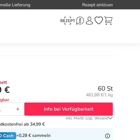
hnelle Lieferung
Rezept einlösen
att
9 €
60 St
Grundpreis:
461,88 €/1 kg
ügbar
Info bei Verfügbarkeit
inkl. MwSt. zzgl. Versand
dkostenfrei ab 34,99 €
+0,28 €
sammeln
O Cash