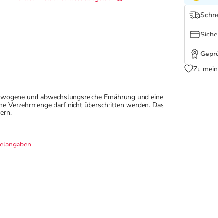
Schne
Siche
Geprü
Zu mein
sgewogene und abwechslungsreiche Ernährung und eine
e Verzehrmenge darf nicht überschritten werden. Das
ern.
telangaben