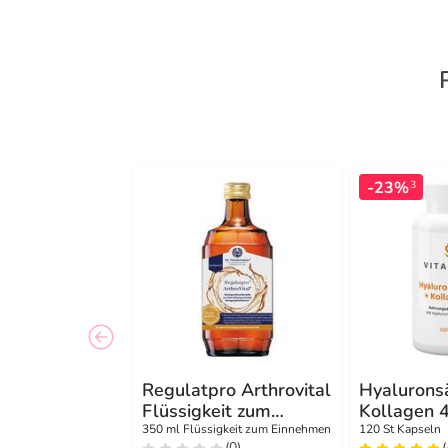
-23%
3
Regulatpro Arthrovital
Hyalurons
Flüssigkeit zum
Kollagen 
Einnehmen
350 ml Flüssigkeit zum Einnehmen
120 St Kapseln
(0)
(