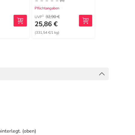
Pflichtangaben
Pflichtangaben
32,90 €
1
UVP
25,86 €
28,55 €
(331,54 €/1 kg)
(521,65 €/1 kg)
interlegt. (oben)