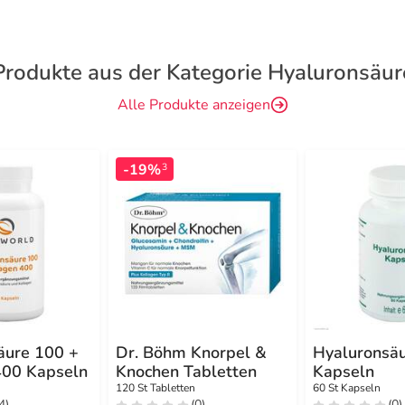
Produkte aus der Kategorie Hyaluronsäur
Alle Produkte anzeigen
-19%
3
äure 100 +
Dr. Böhm Knorpel &
Hyaluronsä
400 Kapseln
Knochen Tabletten
Kapseln
120 St Tabletten
60 St Kapseln
4)
(0)
(0)