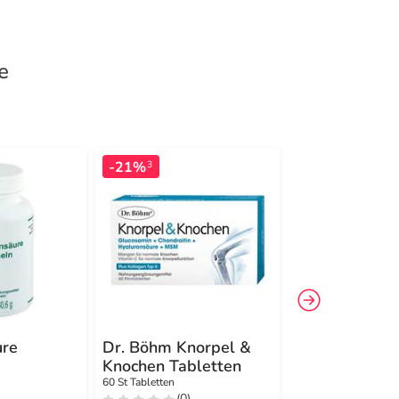
e
-21%
3
ure
Dr. Böhm Knorpel &
Steiger Natur
Knochen Tabletten
Hyaluronsäur
Kapseln
60 St Tabletten
90 St Kapseln
(0)
(0)