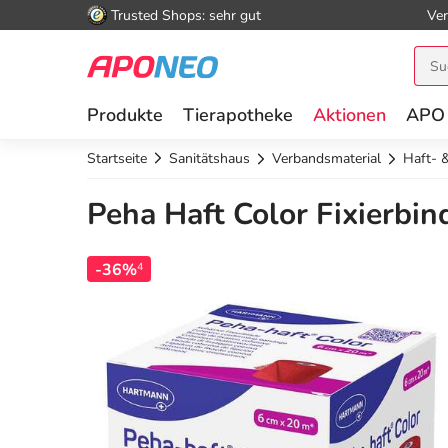
Trusted Shops: sehr gut
Ver
Produkte
Tierapotheke
Aktionen
APO
Startseite
Sanitätshaus
Verbandsmaterial
Haft- &
Peha Haft Color Fixierbind
-36%
4