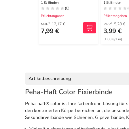
selbsthaf
1 St Binden
1 St Binden
(0)
(
m blau
Pflichtangaben
Pflichtangaben
12,17 €
5,28 €
2
2
MRP
MRP
7,99 €
3,99 €
(1,00 €/1 m)
Artikelbeschreibung
Peha-Haft Color Fixierbinde
Peha-haft® color ist Ihre farbenfrohe Lösung für s
den konturierten Körperbereichen an, die besonde
Sekundärverbände wie Schienen, Gipsverbände, Kat