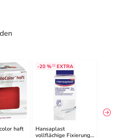
nden
-20 %
EXTRA
-28%
32
4
color haft
Hansaplast
Elastomull ha
vollflächige Fixierung
4mx10cm 45