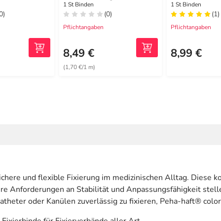
tend 6 cmx4
1 St Binden
1 St Binden
0)
(0)
(1)
Pflichtangaben
Pflichtangaben
8,49 €
8,99 €
(1,70 €/1 m)
ichere und flexible Fixierung im medizinischen Alltag. Diese k
re Anforderungen an Stabilität und Anpassungsfähigkeit stell
heter oder Kanülen zuverlässig zu fixieren, Peha-haft® color 