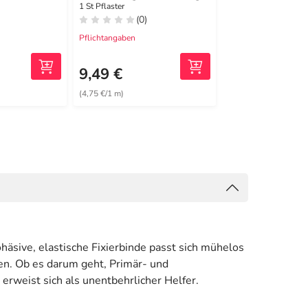
10 cmx2 m
1 St Pflaster
1 St Binden
(0)
(0)
Pflichtangaben
Pflichtangaben
9,66 €
2
MRP
9,49 €
6,99 €
(4,75 €/1 m)
ohäsive, elastische Fixierbinde passt sich mühelos
en. Ob es darum geht, Primär- und
erweist sich als unentbehrlicher Helfer.