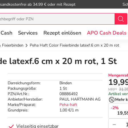
sandkostenfrei ab 34.99 € oder mit Rezept
Sc
 Cash
Services
Rezept einlösen
APO Cash Deals
 Fixierbinden
Peha Haft Color Fixierbinde latexf.6 cm x 20 m rot
e latexf.6 cm x 20 m rot, 1 St
Mengenrab
19,9
Darreichungsform:
Binden
Packungsgröße:
1 St
31,3
MRP²
PZN/Art.Nr.:
08886492
Artikel ve
Anbieter/Hersteller:
PAUL HARTMANN AG
Mehr k
Marke/Präparat:
Peha-haft
-2%
Grundpreis:
1,00 €/1 m
19,5
Vielseitig einsetzbar