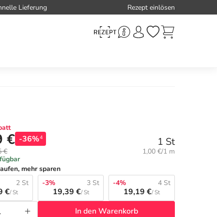
hnelle Lieferung
Rezept einlösen
att
9 €
-36%
4
1 St
Grundpreis:
5 €
1,00 €/1 m
rfügbar
aufen, mehr sparen
2 St
-3%
3 St
-4%
4 St
9 €
19,39 €
19,19 €
/ St
/ St
/ St
In den Warenkorb