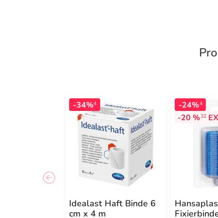
Pro
-34%
-24%
4
4
-20 %
EX
32
Idealast Haft Binde 6
Hansaplas
cm x 4 m
Fixierbind