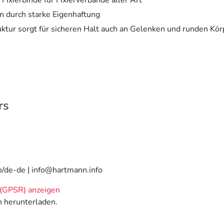
 Fixierbinde für Fixierverbände aller Art
en durch starke Eigenhaftung
tur sorgt für sicheren Halt auch an Gelenken und runden Kör
rs
o/de-de | info@hartmann.info
(GPSR) anzeigen
n herunterladen.