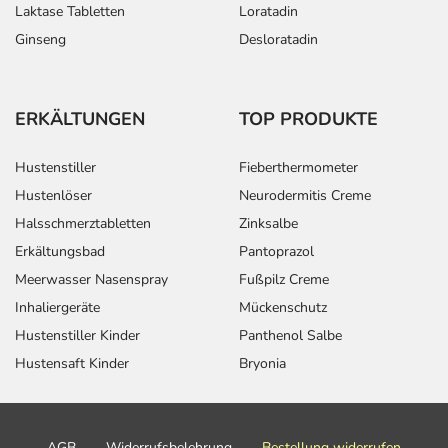
Laktase Tabletten
Loratadin
Ginseng
Desloratadin
ERKÄLTUNGEN
TOP PRODUKTE
Hustenstiller
Fieberthermometer
Hustenlöser
Neurodermitis Creme
Halsschmerztabletten
Zinksalbe
Erkältungsbad
Pantoprazol
Meerwasser Nasenspray
Fußpilz Creme
Inhaliergeräte
Mückenschutz
Hustenstiller Kinder
Panthenol Salbe
Hustensaft Kinder
Bryonia
AGB
Widerrufsbelehrung
Bestellung widerrufen