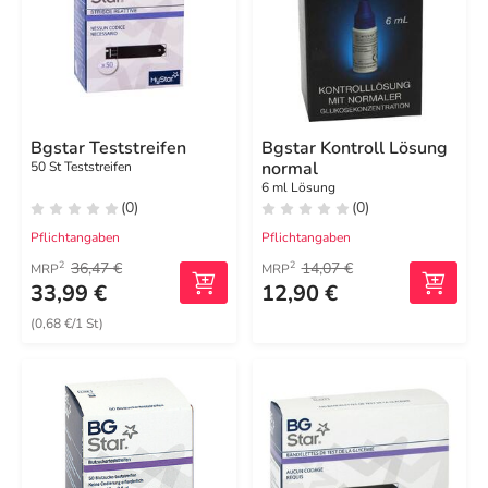
Bgstar Teststreifen
Bgstar Kontroll Lösung
normal
50 St Teststreifen
6 ml Lösung
(0)
(0)
Pflichtangaben
Pflichtangaben
36,47 €
14,07 €
2
2
MRP
MRP
33,99 €
12,90 €
(0,68 €/1 St)