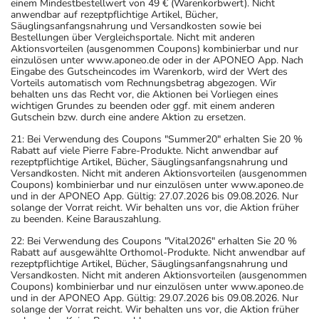
einem Mindestbestellwert von 49 € (Warenkorbwert). Nicht
anwendbar auf rezeptpflichtige Artikel, Bücher,
Säuglingsanfangsnahrung und Versandkosten sowie bei
Bestellungen über Vergleichsportale. Nicht mit anderen
Aktionsvorteilen (ausgenommen Coupons) kombinierbar und nur
einzulösen unter www.aponeo.de oder in der APONEO App. Nach
Eingabe des Gutscheincodes im Warenkorb, wird der Wert des
Vorteils automatisch vom Rechnungsbetrag abgezogen. Wir
behalten uns das Recht vor, die Aktionen bei Vorliegen eines
wichtigen Grundes zu beenden oder ggf. mit einem anderen
Gutschein bzw. durch eine andere Aktion zu ersetzen.
21: Bei Verwendung des Coupons "Summer20" erhalten Sie 20 %
Rabatt auf viele Pierre Fabre-Produkte. Nicht anwendbar auf
rezeptpflichtige Artikel, Bücher, Säuglingsanfangsnahrung und
Versandkosten. Nicht mit anderen Aktionsvorteilen (ausgenommen
Coupons) kombinierbar und nur einzulösen unter www.aponeo.de
und in der APONEO App. Gültig: 27.07.2026 bis 09.08.2026. Nur
solange der Vorrat reicht. Wir behalten uns vor, die Aktion früher
zu beenden. Keine Barauszahlung.
22: Bei Verwendung des Coupons "Vital2026" erhalten Sie 20 %
Rabatt auf ausgewählte Orthomol-Produkte. Nicht anwendbar auf
rezeptpflichtige Artikel, Bücher, Säuglingsanfangsnahrung und
Versandkosten. Nicht mit anderen Aktionsvorteilen (ausgenommen
Coupons) kombinierbar und nur einzulösen unter www.aponeo.de
und in der APONEO App. Gültig: 29.07.2026 bis 09.08.2026. Nur
solange der Vorrat reicht. Wir behalten uns vor, die Aktion früher