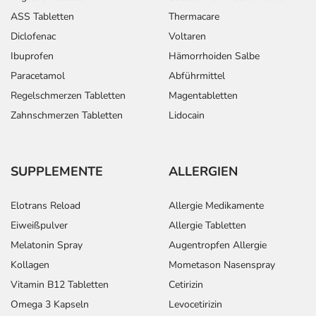
ASS Tabletten
Thermacare
Diclofenac
Voltaren
Ibuprofen
Hämorrhoiden Salbe
Paracetamol
Abführmittel
Regelschmerzen Tabletten
Magentabletten
Zahnschmerzen Tabletten
Lidocain
SUPPLEMENTE
ALLERGIEN
Elotrans Reload
Allergie Medikamente
Eiweißpulver
Allergie Tabletten
Melatonin Spray
Augentropfen Allergie
Kollagen
Mometason Nasenspray
Vitamin B12 Tabletten
Cetirizin
Omega 3 Kapseln
Levocetirizin