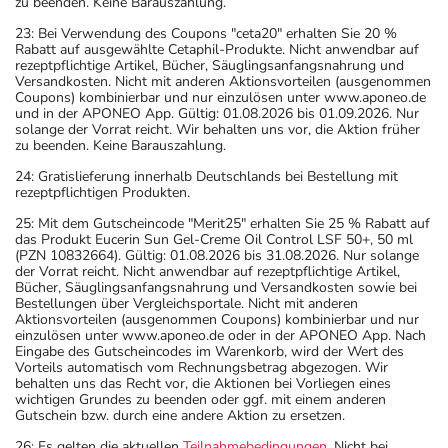
zu beenden. Keine Barauszahlung.
23: Bei Verwendung des Coupons "ceta20" erhalten Sie 20 %
Rabatt auf ausgewählte Cetaphil-Produkte. Nicht anwendbar auf
rezeptpflichtige Artikel, Bücher, Säuglingsanfangsnahrung und
Versandkosten. Nicht mit anderen Aktionsvorteilen (ausgenommen
Coupons) kombinierbar und nur einzulösen unter www.aponeo.de
und in der APONEO App. Gültig: 01.08.2026 bis 01.09.2026. Nur
solange der Vorrat reicht. Wir behalten uns vor, die Aktion früher
zu beenden. Keine Barauszahlung.
24: Gratislieferung innerhalb Deutschlands bei Bestellung mit
rezeptpflichtigen Produkten.
25: Mit dem Gutscheincode "Merit25" erhalten Sie 25 % Rabatt auf
das Produkt Eucerin Sun Gel-Creme Oil Control LSF 50+, 50 ml
(PZN 10832664). Gültig: 01.08.2026 bis 31.08.2026. Nur solange
der Vorrat reicht. Nicht anwendbar auf rezeptpflichtige Artikel,
Bücher, Säuglingsanfangsnahrung und Versandkosten sowie bei
Bestellungen über Vergleichsportale. Nicht mit anderen
Aktionsvorteilen (ausgenommen Coupons) kombinierbar und nur
einzulösen unter www.aponeo.de oder in der APONEO App. Nach
Eingabe des Gutscheincodes im Warenkorb, wird der Wert des
Vorteils automatisch vom Rechnungsbetrag abgezogen. Wir
behalten uns das Recht vor, die Aktionen bei Vorliegen eines
wichtigen Grundes zu beenden oder ggf. mit einem anderen
Gutschein bzw. durch eine andere Aktion zu ersetzen.
26: Es gelten die aktuellen
Teilnahmebedingungen
. Nicht bei