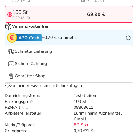
Refluthin, Lasea & Carmenthin Deals
Sport & Fitness
Täglich gut versorgt
MRP²
34,25 €
0,64 €/1 St
100 St
69,99 €
Salus Deals
Tierapotheke
0,70 €/1 St
Versandkostenfrei
Vitamine & Mineralstoffe
+0,70 €
sammeln
APO Cash
Schnelle Lieferung
Marken
Sichere Zahlung
Geprüfter Shop
Zu meiner Favoriten-Liste hinzufügen
Darreichungsform:
Teststreifen
Packungsgröße:
100 St
PZN/Art.Nr.:
08863611
Anbieter/Hersteller:
EurimPharm Arzneimittel
GmbH
Marke/Präparat:
BG Star
Grundpreis:
0,70 €/1 St