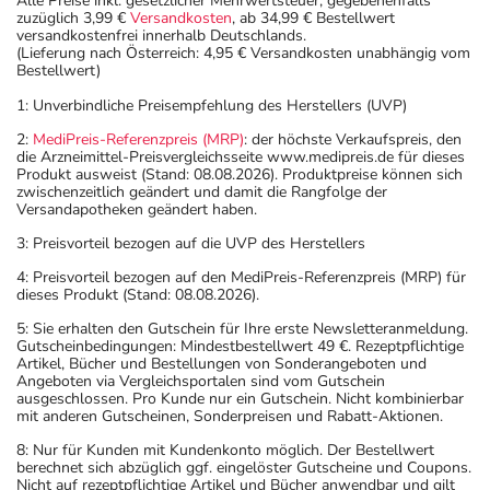
Alle Preise inkl. gesetzlicher Mehrwertsteuer, gegebenenfalls
zuzüglich 3,99 €
Versandkosten
, ab 34,99 € Bestellwert
versandkostenfrei innerhalb Deutschlands.
(Lieferung nach Österreich: 4,95 € Versandkosten unabhängig vom
Bestellwert)
1: Unverbindliche Preisempfehlung des Herstellers (UVP)
2:
MediPreis-Referenzpreis (MRP)
: der höchste Verkaufspreis, den
die Arzneimittel-Preisvergleichsseite www.medipreis.de für dieses
Produkt ausweist (Stand: 08.08.2026). Produktpreise können sich
zwischenzeitlich geändert und damit die Rangfolge der
Versandapotheken geändert haben.
3: Preisvorteil bezogen auf die UVP des Herstellers
4: Preisvorteil bezogen auf den MediPreis-Referenzpreis (MRP) für
dieses Produkt (Stand: 08.08.2026).
5: Sie erhalten den Gutschein für Ihre erste Newsletteranmeldung.
Gutscheinbedingungen: Mindestbestellwert 49 €. Rezeptpflichtige
Artikel, Bücher und Bestellungen von Sonderangeboten und
Angeboten via Vergleichsportalen sind vom Gutschein
ausgeschlossen. Pro Kunde nur ein Gutschein. Nicht kombinierbar
mit anderen Gutscheinen, Sonderpreisen und Rabatt-Aktionen.
8: Nur für Kunden mit Kundenkonto möglich. Der Bestellwert
berechnet sich abzüglich ggf. eingelöster Gutscheine und Coupons.
Nicht auf rezeptpflichtige Artikel und Bücher anwendbar und gilt