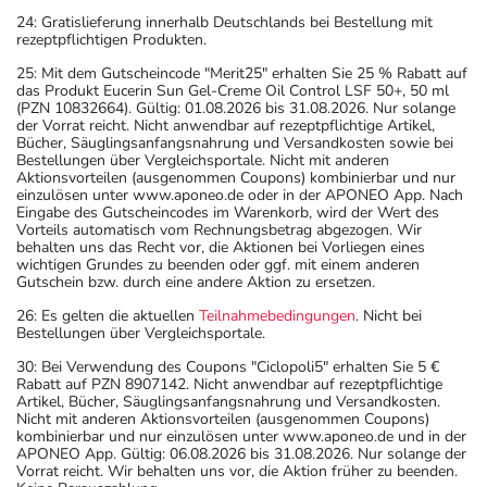
24: Gratislieferung innerhalb Deutschlands bei Bestellung mit
rezeptpflichtigen Produkten.
25: Mit dem Gutscheincode "Merit25" erhalten Sie 25 % Rabatt auf
das Produkt Eucerin Sun Gel-Creme Oil Control LSF 50+, 50 ml
(PZN 10832664). Gültig: 01.08.2026 bis 31.08.2026. Nur solange
der Vorrat reicht. Nicht anwendbar auf rezeptpflichtige Artikel,
Bücher, Säuglingsanfangsnahrung und Versandkosten sowie bei
Bestellungen über Vergleichsportale. Nicht mit anderen
Aktionsvorteilen (ausgenommen Coupons) kombinierbar und nur
einzulösen unter www.aponeo.de oder in der APONEO App. Nach
Eingabe des Gutscheincodes im Warenkorb, wird der Wert des
Vorteils automatisch vom Rechnungsbetrag abgezogen. Wir
behalten uns das Recht vor, die Aktionen bei Vorliegen eines
wichtigen Grundes zu beenden oder ggf. mit einem anderen
Gutschein bzw. durch eine andere Aktion zu ersetzen.
26: Es gelten die aktuellen
Teilnahmebedingungen
. Nicht bei
Bestellungen über Vergleichsportale.
30: Bei Verwendung des Coupons "Ciclopoli5" erhalten Sie 5 €
Rabatt auf PZN 8907142. Nicht anwendbar auf rezeptpflichtige
Artikel, Bücher, Säuglingsanfangsnahrung und Versandkosten.
Nicht mit anderen Aktionsvorteilen (ausgenommen Coupons)
kombinierbar und nur einzulösen unter www.aponeo.de und in der
APONEO App. Gültig: 06.08.2026 bis 31.08.2026. Nur solange der
Vorrat reicht. Wir behalten uns vor, die Aktion früher zu beenden.