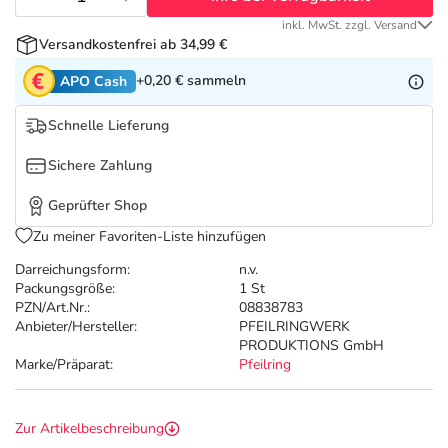
Refluthin, Lasea & Carmenthin Deals
Sport & Fitness
Täglich gut versorgt
inkl. MwSt. zzgl. Versand
Versandkostenfrei ab 34,99 €
Salus Deals
Tierapotheke
+0,20 €
sammeln
APO Cash
Vitamine & Mineralstoffe
Schnelle Lieferung
Sichere Zahlung
Marken
Geprüfter Shop
Zu meiner Favoriten-Liste hinzufügen
Darreichungsform:
n.v.
Packungsgröße:
1 St
PZN/Art.Nr.:
08838783
Anbieter/Hersteller:
PFEILRINGWERK
PRODUKTIONS GmbH
Marke/Präparat:
Pfeilring
Zur Artikelbeschreibung