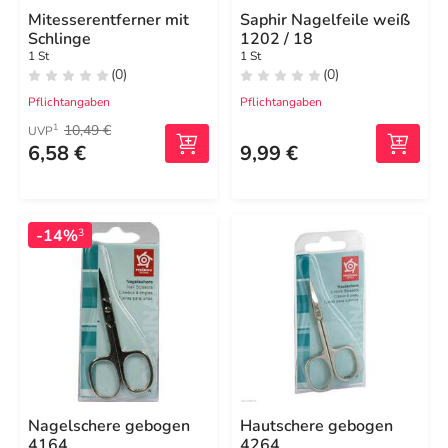
Mitesserentferner mit
Saphir Nagelfeile weiß
Schlinge
1202 / 18
1 St
1 St
(0)
(0)
Pflichtangaben
Pflichtangaben
10,49 €
1
UVP
6,58 €
9,99 €
-14%
3
Nagelschere gebogen
Hautschere gebogen
4164
4264