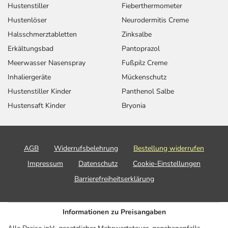
Hustenstiller
Fieberthermometer
Hustenlöser
Neurodermitis Creme
Halsschmerztabletten
Zinksalbe
Erkältungsbad
Pantoprazol
Meerwasser Nasenspray
Fußpilz Creme
Inhaliergeräte
Mückenschutz
Hustenstiller Kinder
Panthenol Salbe
Hustensaft Kinder
Bryonia
AGB
Widerrufsbelehrung
Bestellung widerrufen
Impressum
Datenschutz
Cookie-Einstellungen
Barrierefreiheitserklärung
Informationen zu Preisangaben