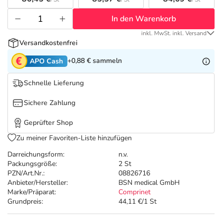
Refluthin, Lasea & Carmenthin Deals
Sport & Fitness
Täglich gut versorgt
In den Warenkorb
Salus Deals
Tierapotheke
inkl. MwSt. inkl. Versand
Versandkostenfrei
Vitamine & Mineralstoffe
+0,88 €
sammeln
APO Cash
Schnelle Lieferung
Marken
Sichere Zahlung
Geprüfter Shop
Zu meiner Favoriten-Liste hinzufügen
Darreichungsform:
n.v.
Packungsgröße:
2 St
PZN/Art.Nr.:
08826716
Anbieter/Hersteller:
BSN medical GmbH
Marke/Präparat:
Comprinet
Grundpreis:
44,11 €/1 St