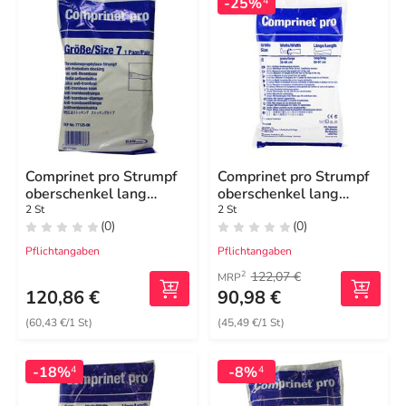
-25%
4
Comprinet pro Strumpf
Comprinet pro Strumpf
oberschenkel lang
oberschenkel lang
Größe 7
Größe 6
2 St
2 St
(0)
(0)
Pflichtangaben
Pflichtangaben
122,07 €
2
MRP
120,86 €
90,98 €
(60,43 €/1 St)
(45,49 €/1 St)
-18%
-8%
4
4