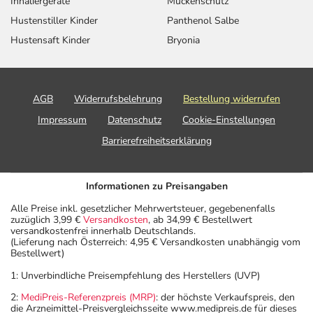
Inhaliergeräte
Mückenschutz
Hustenstiller Kinder
Panthenol Salbe
Hustensaft Kinder
Bryonia
AGB
Widerrufsbelehrung
Bestellung widerrufen
Impressum
Datenschutz
Cookie-Einstellungen
Barrierefreiheitserklärung
Informationen zu Preisangaben
Alle Preise inkl. gesetzlicher Mehrwertsteuer, gegebenenfalls
zuzüglich 3,99 €
Versandkosten
, ab 34,99 € Bestellwert
versandkostenfrei innerhalb Deutschlands.
(Lieferung nach Österreich: 4,95 € Versandkosten unabhängig vom
Bestellwert)
1: Unverbindliche Preisempfehlung des Herstellers (UVP)
2:
MediPreis-Referenzpreis (MRP)
: der höchste Verkaufspreis, den
die Arzneimittel-Preisvergleichsseite www.medipreis.de für dieses