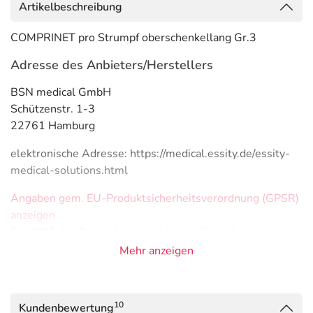
Artikelbeschreibung
COMPRINET pro Strumpf oberschenkellang Gr.3
Adresse des Anbieters/Herstellers
BSN medical GmbH
Schützenstr. 1-3
22761 Hamburg
elektronische Adresse: https://medical.essity.de/essity-
medical-solutions.html
Angaben gem. EU-Produktsicherheitsverordnung (GPSR)
anzeigen
Das
PDF des Beipackzettels
können Sie sich oben
herunterladen.
Mehr anzeigen
10
Kundenbewertung