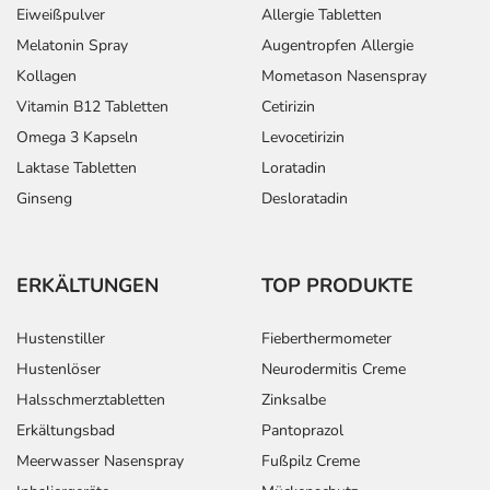
Eiweißpulver
Allergie Tabletten
Melatonin Spray
Augentropfen Allergie
Kollagen
Mometason Nasenspray
Vitamin B12 Tabletten
Cetirizin
Omega 3 Kapseln
Levocetirizin
Laktase Tabletten
Loratadin
Ginseng
Desloratadin
ERKÄLTUNGEN
TOP PRODUKTE
Hustenstiller
Fieberthermometer
Hustenlöser
Neurodermitis Creme
Halsschmerztabletten
Zinksalbe
Erkältungsbad
Pantoprazol
Meerwasser Nasenspray
Fußpilz Creme