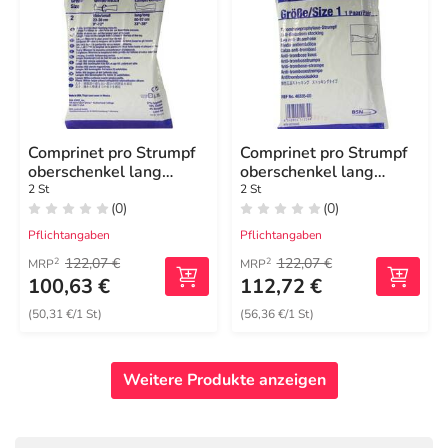
Comprinet pro Strumpf
Comprinet pro Strumpf
oberschenkel lang
oberschenkel lang
Größe 2
Größe 1
2 St
2 St
(0)
(0)
Pflichtangaben
Pflichtangaben
122,07 €
122,07 €
2
2
MRP
MRP
100,63 €
112,72 €
(50,31 €/1 St)
(56,36 €/1 St)
Weitere Produkte anzeigen