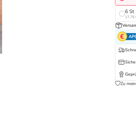
6 St
17,75 
Versan
AP
Schne
Siche
Geprü
Zu mein