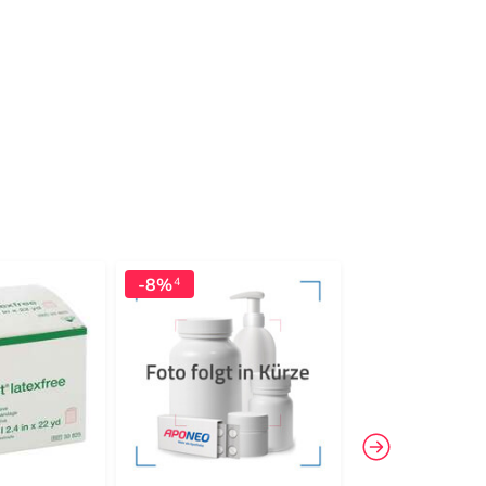
-8%
4