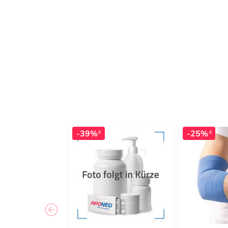
-39%
-25%
4
4