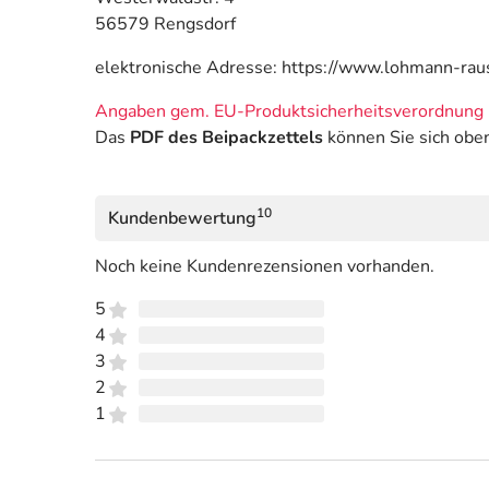
56579 Rengsdorf
elektronische Adresse: https://www.lohmann-ra
Angaben gem. EU-Produktsicherheitsverordnung 
Das
PDF des Beipackzettels
können Sie sich obe
10
Kundenbewertung
Noch keine Kundenrezensionen vorhanden.
5
4
3
2
1