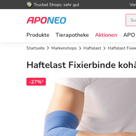
Trusted Shops: sehr gut
Ver
Produkte
Tierapotheke
Aktionen
APO
Startseite
Markenshops
Haftelast
Haftelast Fixi
Haftelast Fixierbinde kohä
-27%
4