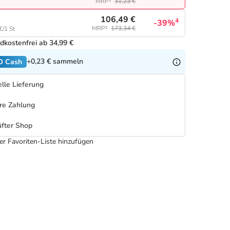
MRP²
31,23 €
106,49 €
4
-39%
MRP²
173,34 €
€/1 St
dkostenfrei ab 34,99 €
+0,23 €
sammeln
O Cash
lle Lieferung
re Zahlung
fter Shop
er Favoriten-Liste hinzufügen