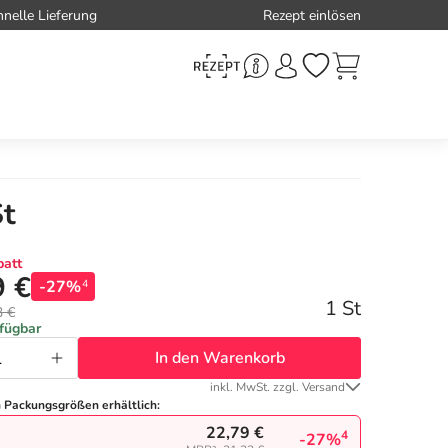
hnelle Lieferung
Rezept einlösen
St
att
9 €
-27%
4
1 St
3 €
rfügbar
In den Warenkorb
inkl. MwSt. zzgl. Versand
n Packungsgrößen erhältlich:
22,79 €
4
-27%