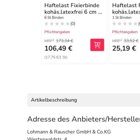
Haftelast Fixierbinde
Haftelast 
kohäs.latexfrei 6 cm x
kohäs.late
20 m blau
20 m blau
6 St Binden
1 St Binden
(0)
(
Pflichtangaben
Pflichtangaben
173,34 €
33,52 €
2
2
MRP
MRP
106,49 €
25,19 €
(17,75 €/1 St)
Artikelbeschreibung
Adresse des Anbieters/Herstelle
Lohmann & Rauscher GmbH & Co.KG
Westerwaldstr. 4