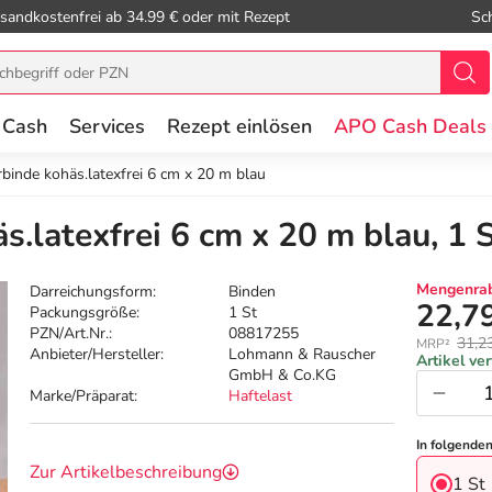
sandkostenfrei ab 34.99 € oder mit Rezept
Sc
 Cash
Services
Rezept einlösen
APO Cash Deals
erbinde kohäs.latexfrei 6 cm x 20 m blau
s.latexfrei 6 cm x 20 m blau, 1 
Mengenrab
Darreichungsform:
Binden
22,7
Packungsgröße:
1 St
PZN/Art.Nr.:
08817255
31,2
MRP²
Anbieter/Hersteller:
Lohmann & Rauscher
Artikel ve
GmbH & Co.KG
Marke/Präparat:
Haftelast
In folgende
Zur Artikelbeschreibung
1 St