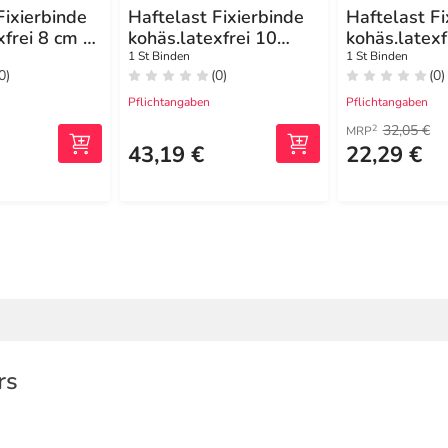
Fixierbinde
Haftelast Fixierbinde
Haftelast Fi
xfrei 8 cm x
kohäs.latexfrei 10
kohäs.latexf
cmx20 m creme
20 m creme
1 St Binden
1 St Binden
0)
(0)
(0)
Pflichtangaben
Pflichtangaben
32,05 €
2
MRP
43,19 €
22,29 €
rs