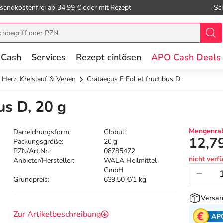
sandkostenfrei ab 34.99 € oder mit Rezept
Sc
 Cash
Services
Rezept einlösen
APO Cash Deals
Herz, Kreislauf & Venen
Crataegus E Fol et fructibus D
us D, 20 g
Mengenrab
Darreichungsform:
Globuli
12,7
Packungsgröße:
20 g
PZN/Art.Nr.:
08785472
nicht verf
Anbieter/Hersteller:
WALA Heilmittel
GmbH
Grundpreis:
639,50 €/1 kg
Versan
Zur Artikelbeschreibung
AP