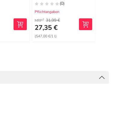
(0)
(0)
Pflichtangaben
Pflichtangaben
31,99 €
12,79 €
2
2
MRP
MRP
27,35 €
11,99 €
(547,00 €/1 l)
(599,50 €/1 kg)