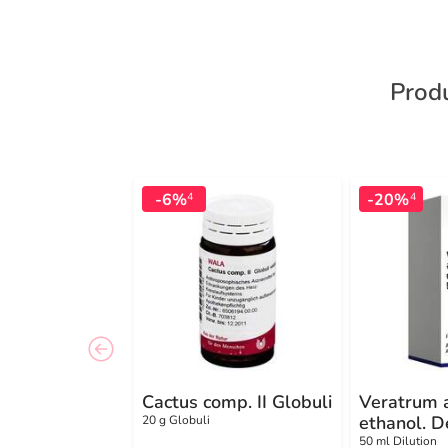
Produ
-6%
-20%
4
4
Cactus comp. II Globuli
Veratrum 
ethanol. 
20 g Globuli
50 ml Dilution