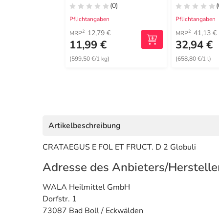
(0)
(
Pflichtangaben
Pflichtangaben
12,79 €
41,13 €
2
2
MRP
MRP
11,99 €
32,94 €
(599,50 €/1 kg)
(658,80 €/1 l)
Artikelbeschreibung
CRATAEGUS E FOL ET FRUCT. D 2 Globuli
Adresse des Anbieters/Herstelle
WALA Heilmittel GmbH
Dorfstr. 1
73087 Bad Boll / Eckwälden