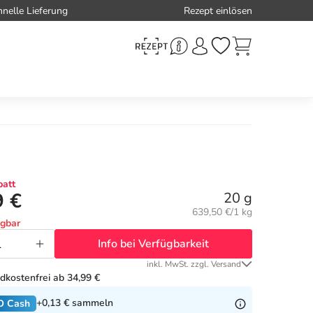
hnelle Lieferung
Rezept einlösen
att
9 €
20 g
Grundpreis:
639,50 €/1 kg
ügbar
Info bei Verfügbarkeit
inkl. MwSt. zzgl. Versand
dkostenfrei ab 34,99 €
+0,13 €
sammeln
O Cash