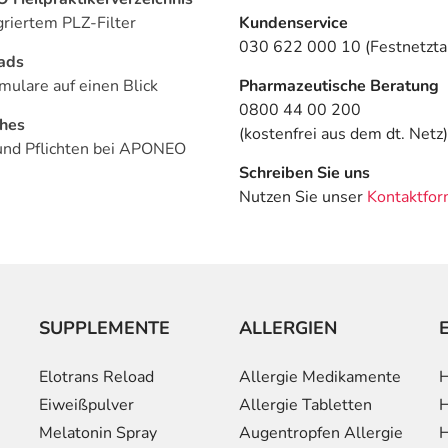
griertem PLZ-Filter
Kundenservice
030 622 000 10 (Festnetztar
ads
mulare auf einen Blick
Pharmazeutische Beratung
0800 44 00 200
ches
(kostenfrei aus dem dt. Netz)
und Pflichten bei APONEO
Schreiben Sie uns
Nutzen Sie unser
Kontaktfor
SUPPLEMENTE
ALLERGIEN
Elotrans Reload
Allergie Medikamente
H
Eiweißpulver
Allergie Tabletten
H
Melatonin Spray
Augentropfen Allergie
H