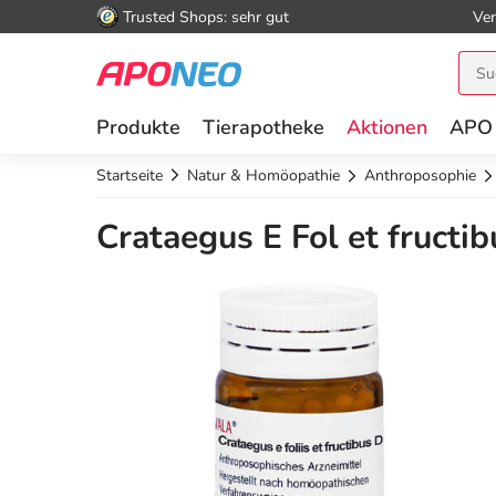
Trusted Shops: sehr gut
Ver
Produkte
Tierapotheke
Aktionen
APO
Startseite
Natur & Homöopathie
Anthroposophie
Crataegus E Fol et fructib