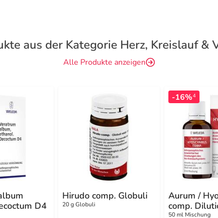
kte aus der Kategorie Herz, Kreislauf &
Alle Produkte anzeigen
-16%
4
album
Hirudo comp. Globuli
Aurum / Hy
Decoctum D4
comp. Diluti
20 g Globuli
50 ml Mischung