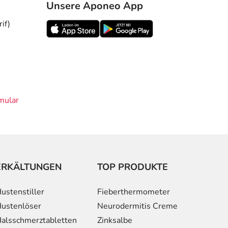
Unsere Aponeo App
if)
mular
ERKÄLTUNGEN
TOP PRODUKTE
ustenstiller
Fieberthermometer
ustenlöser
Neurodermitis Creme
alsschmerztabletten
Zinksalbe