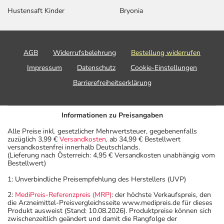
Hustensaft Kinder
Bryonia
AGB
Widerrufsbelehrung
Bestellung widerrufen
Impressum
Datenschutz
Cookie-Einstellungen
Barrierefreiheitserklärung
Informationen zu Preisangaben
Alle Preise inkl. gesetzlicher Mehrwertsteuer, gegebenenfalls
zuzüglich 3,99 €
Versandkosten
, ab 34,99 € Bestellwert
versandkostenfrei innerhalb Deutschlands.
(Lieferung nach Österreich: 4,95 € Versandkosten unabhängig vom
Bestellwert)
1: Unverbindliche Preisempfehlung des Herstellers (UVP)
2:
MediPreis-Referenzpreis (MRP)
: der höchste Verkaufspreis, den
die Arzneimittel-Preisvergleichsseite www.medipreis.de für dieses
Produkt ausweist (Stand: 10.08.2026). Produktpreise können sich
zwischenzeitlich geändert und damit die Rangfolge der