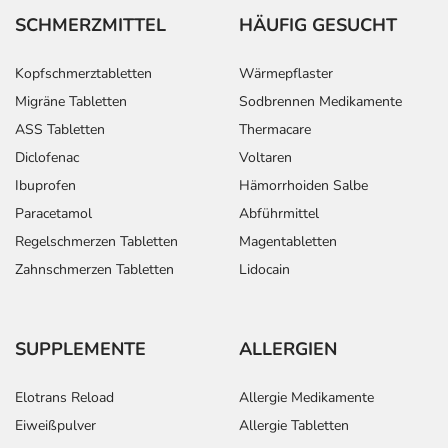
SCHMERZMITTEL
HÄUFIG GESUCHT
Kopfschmerztabletten
Wärmepflaster
Migräne Tabletten
Sodbrennen Medikamente
ASS Tabletten
Thermacare
Diclofenac
Voltaren
Ibuprofen
Hämorrhoiden Salbe
Paracetamol
Abführmittel
Regelschmerzen Tabletten
Magentabletten
Zahnschmerzen Tabletten
Lidocain
SUPPLEMENTE
ALLERGIEN
Elotrans Reload
Allergie Medikamente
Eiweißpulver
Allergie Tabletten