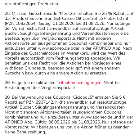
rezeptpflichtigen Produkten.
25: Mit dem Gutscheincode "Merit25" erhalten Sie 25 % Rabatt auf
das Produkt Eucerin Sun Gel-Creme Oil Control LSF 50+, 50 ml
(PZN 10832664). Gültig: 01.08.2026 bis 31.08.2026. Nur solange
der Vorrat reicht. Nicht anwendbar auf rezeptpflichtige Artikel,
Bücher, Säuglingsanfangsnahrung und Versandkosten sowie bei
Bestellungen über Vergleichsportale. Nicht mit anderen
Aktionsvorteilen (ausgenommen Coupons) kombinierbar und nur
einzulösen unter www.aponeo.de oder in der APONEO App. Nach
Eingabe des Gutscheincodes im Warenkorb, wird der Wert des
Vorteils automatisch vom Rechnungsbetrag abgezogen. Wir
behalten uns das Recht vor, die Aktionen bei Vorliegen eines
wichtigen Grundes zu beenden oder ggf. mit einem anderen
Gutschein bzw. durch eine andere Aktion zu ersetzen.
26: Es gelten die aktuellen
Teilnahmebedingungen
. Nicht bei
Bestellungen über Vergleichsportale.
30: Bei Verwendung des Coupons "Ciclopoli5" erhalten Sie 5 €
Rabatt auf PZN 8907142. Nicht anwendbar auf rezeptpflichtige
Artikel, Bücher, Säuglingsanfangsnahrung und Versandkosten.
Nicht mit anderen Aktionsvorteilen (ausgenommen Coupons)
kombinierbar und nur einzulösen unter www.aponeo.de und in der
APONEO App. Gültig: 06.08.2026 bis 31.08.2026. Nur solange der
Vorrat reicht. Wir behalten uns vor, die Aktion früher zu beenden.
Keine Barauszahlung.