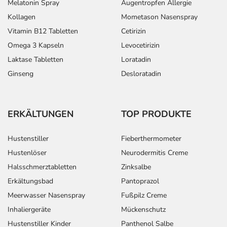
Melatonin Spray
Augentropfen Allergie
Kollagen
Mometason Nasenspray
Vitamin B12 Tabletten
Cetirizin
Omega 3 Kapseln
Levocetirizin
Laktase Tabletten
Loratadin
Ginseng
Desloratadin
ERKÄLTUNGEN
TOP PRODUKTE
Hustenstiller
Fieberthermometer
Hustenlöser
Neurodermitis Creme
Halsschmerztabletten
Zinksalbe
Erkältungsbad
Pantoprazol
Meerwasser Nasenspray
Fußpilz Creme
Inhaliergeräte
Mückenschutz
Hustenstiller Kinder
Panthenol Salbe