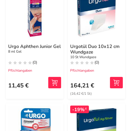
Urgo Aphthen Junior Gel
Urgotül Duo 10x12 cm
Wundgaze
8 ml Gel
10 St Wundgaze
(0)
(0)
Pflichtangaben
Pflichtangaben
11,45 €
164,21 €
(16,42 €/1 St)
-19%
4