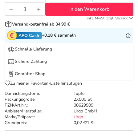
Refluthin, Lasea & Carmenthin Deals
Sport & Fitness
Täglich gut versorgt
In den Warenkorb
Salus Deals
Tierapotheke
inkl. MwSt. zzgl. Versand
Versandkostenfrei ab 34,99 €
+0,18 €
sammeln
APO Cash
Vitamine & Mineralstoffe
Schnelle Lieferung
Marken
Sichere Zahlung
Geprüfter Shop
Zu meiner Favoriten-Liste hinzufügen
Darreichungsform:
Tupfer
Packungsgröße:
2X500 St
PZN/Art.Nr.:
08629909
Anbieter/Hersteller:
Urgo GmbH
Marke/Präparat:
Urgo
Grundpreis:
0,02 €/1 St