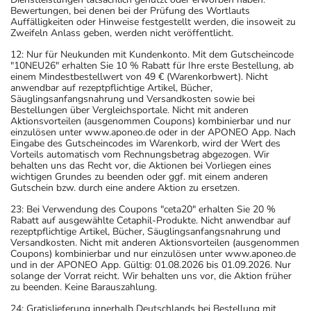
Bewertungen, bei denen bei der Prüfung des Wortlauts
Auffälligkeiten oder Hinweise festgestellt werden, die insoweit zu
Zweifeln Anlass geben, werden nicht veröffentlicht.
12: Nur für Neukunden mit Kundenkonto. Mit dem Gutscheincode
"10NEU26" erhalten Sie 10 % Rabatt für Ihre erste Bestellung, ab
einem Mindestbestellwert von 49 € (Warenkorbwert). Nicht
anwendbar auf rezeptpflichtige Artikel, Bücher,
Säuglingsanfangsnahrung und Versandkosten sowie bei
Bestellungen über Vergleichsportale. Nicht mit anderen
Aktionsvorteilen (ausgenommen Coupons) kombinierbar und nur
einzulösen unter www.aponeo.de oder in der APONEO App. Nach
Eingabe des Gutscheincodes im Warenkorb, wird der Wert des
Vorteils automatisch vom Rechnungsbetrag abgezogen. Wir
behalten uns das Recht vor, die Aktionen bei Vorliegen eines
wichtigen Grundes zu beenden oder ggf. mit einem anderen
Gutschein bzw. durch eine andere Aktion zu ersetzen.
23: Bei Verwendung des Coupons "ceta20" erhalten Sie 20 %
Rabatt auf ausgewählte Cetaphil-Produkte. Nicht anwendbar auf
rezeptpflichtige Artikel, Bücher, Säuglingsanfangsnahrung und
Versandkosten. Nicht mit anderen Aktionsvorteilen (ausgenommen
Coupons) kombinierbar und nur einzulösen unter www.aponeo.de
und in der APONEO App. Gültig: 01.08.2026 bis 01.09.2026. Nur
solange der Vorrat reicht. Wir behalten uns vor, die Aktion früher
zu beenden. Keine Barauszahlung.
24: Gratislieferung innerhalb Deutschlands bei Bestellung mit