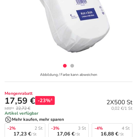
Geschenkideen
Fragen und Antworten
5% Extra Cash
Diabetes
Aktuelle Coupons
Kontakt
Avene & Ducray Deals
Körperpflege & Kosmetik
7
Ratgeber
Eucerin Deals
Liebe & Erotik
Summer SALE
Beliebte Beiträge
Evolsin Deals
Mutter & Kind
Reiseapotheke
Abbildung / Farbe kann abweichen
E-Rezept einlösen
Frontline & Frontpro Deals
Nahrungsergänzung
Insektenschutz
Mengenrabatt
17,59 €
-23%
4
2X500 St
E-Rezept App
Nattermann Deals
Natur & Homöopathie
Sonnenpflege
Grundpreis:
22,72 €
0,02 €/1 St
MRP²
Artikel verfügbar
R(h)ein Nutrition Deals
Sanitätshaus
Sommerpflege für Haar und Kopfhaut
Mehr kaufen, mehr sparen
-2%
2 St
-3%
3 St
-4%
4 St
17,23 €
17,06 €
16,88 €
/ St
/ St
/ St