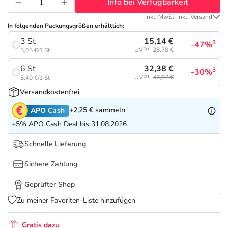
Refluthin, Lasea & Carmenthin Deals
Sport & Fitness
Täglich gut versorgt
Info bei Verfügbarkeit
inkl. MwSt. inkl. Versand
In folgenden Packungsgrößen erhältlich:
Salus Deals
Tierapotheke
15,14 €
3 St
3
-47%
UVP¹
28,78 €
5,05 €/1 St
Vitamine & Mineralstoffe
32,38 €
6 St
3
-30%
UVP¹
46,07 €
5,40 €/1 St
Marken
Versandkostenfrei
+2,25 €
sammeln
APO Cash
+5% APO Cash Deal bis 31.08.2026
Schnelle Lieferung
Sichere Zahlung
Geprüfter Shop
Zu meiner Favoriten-Liste hinzufügen
Gratis dazu