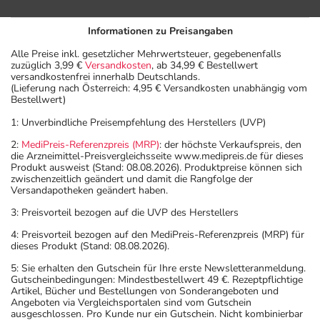
Erkrankungen, Fieber etc.) oder rekonvaleszenten Tieren
anwenden.
Informationen zu Preisangaben
Inhaltsstoffe
Alle Preise inkl. gesetzlicher Mehrwertsteuer, gegebenenfalls
zuzüglich 3,99 €
Versandkosten
, ab 34,99 € Bestellwert
versandkostenfrei innerhalb Deutschlands.
Wirkstoffe
(Lieferung nach Österreich: 4,95 € Versandkosten unabhängig vom
0,5 ml Lösung (= 1 Pipette) enthält:
Bestellwert)
1: Unverbindliche Preisempfehlung des Herstellers (UVP)
50 mg Fipronil
60 mg (S)-Methopren
2:
MediPreis-Referenzpreis (MRP)
: der höchste Verkaufspreis, den
die Arzneimittel-Preisvergleichsseite www.medipreis.de für dieses
Produkt ausweist (Stand: 08.08.2026). Produktpreise können sich
Sonstige Bestandteile: Butylhydroxyanisol (E320),
zwischenzeitlich geändert und damit die Rangfolge der
Butylhydroxytoluol (E320), Ethanol, Polysorbat 80,
Versandapotheken geändert haben.
Povidon, Diethylenglycolmonoethylether
3: Preisvorteil bezogen auf die UVP des Herstellers
Adresse des Anbieters/Herstellers
4: Preisvorteil bezogen auf den MediPreis-Referenzpreis (MRP) für
dieses Produkt (Stand: 08.08.2026).
Boehringer Ingelheim VETMEDICA GmbH
5: Sie erhalten den Gutschein für Ihre erste Newsletteranmeldung.
Gutscheinbedingungen: Mindestbestellwert 49 €. Rezeptpflichtige
Binger Str. 173
Artikel, Bücher und Bestellungen von Sonderangeboten und
55215 Ingelheim
Angeboten via Vergleichsportalen sind vom Gutschein
ausgeschlossen. Pro Kunde nur ein Gutschein. Nicht kombinierbar