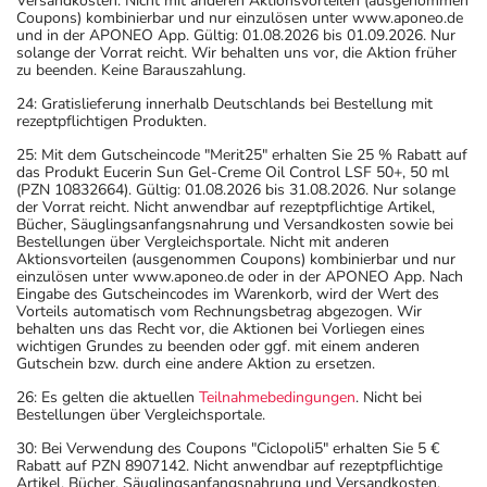
Versandkosten. Nicht mit anderen Aktionsvorteilen (ausgenommen
Coupons) kombinierbar und nur einzulösen unter www.aponeo.de
und in der APONEO App. Gültig: 01.08.2026 bis 01.09.2026. Nur
solange der Vorrat reicht. Wir behalten uns vor, die Aktion früher
zu beenden. Keine Barauszahlung.
24: Gratislieferung innerhalb Deutschlands bei Bestellung mit
rezeptpflichtigen Produkten.
25: Mit dem Gutscheincode "Merit25" erhalten Sie 25 % Rabatt auf
das Produkt Eucerin Sun Gel-Creme Oil Control LSF 50+, 50 ml
(PZN 10832664). Gültig: 01.08.2026 bis 31.08.2026. Nur solange
der Vorrat reicht. Nicht anwendbar auf rezeptpflichtige Artikel,
Bücher, Säuglingsanfangsnahrung und Versandkosten sowie bei
Bestellungen über Vergleichsportale. Nicht mit anderen
Aktionsvorteilen (ausgenommen Coupons) kombinierbar und nur
einzulösen unter www.aponeo.de oder in der APONEO App. Nach
Eingabe des Gutscheincodes im Warenkorb, wird der Wert des
Vorteils automatisch vom Rechnungsbetrag abgezogen. Wir
behalten uns das Recht vor, die Aktionen bei Vorliegen eines
wichtigen Grundes zu beenden oder ggf. mit einem anderen
Gutschein bzw. durch eine andere Aktion zu ersetzen.
26: Es gelten die aktuellen
Teilnahmebedingungen
. Nicht bei
Bestellungen über Vergleichsportale.
30: Bei Verwendung des Coupons "Ciclopoli5" erhalten Sie 5 €
Rabatt auf PZN 8907142. Nicht anwendbar auf rezeptpflichtige
Artikel, Bücher, Säuglingsanfangsnahrung und Versandkosten.