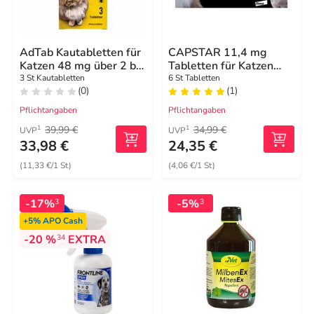
AdTab Kautabletten für
CAPSTAR 11,4 mg
Katzen 48 mg über 2 bis
Tabletten für Katzen
8 kg
und kleine Hunde
3 St Kautabletten
6 St Tabletten
(0)
(1)
Pflichtangaben
Pflichtangaben
39,99 €
34,99 €
1
1
UVP
UVP
33,98 €
24,35 €
(11,33 €/1 St)
(4,06 €/1 St)
-17%
-5%
3
3
+5%
APO Cash
-20 %
EXTRA
34