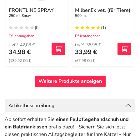
FRONTLINE SPRAY
MilbenEx vet. (für Tiere)
250 ml Spray
500 ml
(0)
(1)
Pflichtangaben
Pflichtangaben
42,08 €
35,95 €
1
1
UVP
UVP
34,98 €
33,99 €
(139,92 €/1 l)
(67,98 €/1 l)
Weitere Produkte anzeigen
Artikelbeschreibung
Ab sofort erhalten Sie
einen Fellpflegehandschuh und
ein Baldriankissen
gratis dazu! - Sichern Sie sich jetzt
diesen praktischen Alltagsbegleiter für Ihre Katze! - Nur