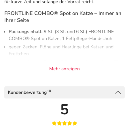
für kurze Zeit und solange der Vorrat reicht.
FRONTLINE COMBO® Spot on Katze – Immer an
Ihrer Seite
Packungsinhalt:
9 St. (3 St. und 6 St.) FRONTLINE
COMBO® Spot on Katze, 1 Fellpflege-Handschuh
gegen Zecken, Flöhe und Haarlinge bei Katzen und
Frettchen
wirkt schützend: Zecken, Flöhe, Haarlinge auf dem Tier
Mehr anzeigen
und auch Floheier, Flohlarven und Flohpuppen in der
direkten Umgebung des Tieres werden wirksam
abgetötet.
wirkt zuverlässig: Die Wirkung tritt ein, sobald der
10
Kundenbewertung
Parasit die Haut berührt – somit muss es nicht erst zum
5
Stich kommen.
wirkt verträglich: Der Wirkstoff wird nur äußerlich auf
der Haut und in den Talgdrüsen der Katze gespeichert.