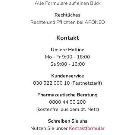
Alle Formulare auf einen Blick
COMBO® hemmt durch seine Wirkstoffkombination
zusätzlich die Entwicklung der Flohpopulation im eigenen
Rechtliches
Zuhause. Um den gesamten Flohzyklus zu unterbrechen,
Rechte und Pflichten bei APONEO
empfiehlt sich ergänzend eine gezielte
Umgebungsbehandlung, beispielsweise durch tägliches
Kontakt
Staubsaugen und Waschen der befallenen Textilien.
Durch ein Umgebungsprodukt (z.B. FRONTLINE
Unsere Hotline
HOMEGARD®) kann der Flohbefall so noch schneller
Mo - Fr 9:00 - 18:00
bekämpft werden.
Sa 9:00 - 13:00
Wie schütze ich meinen Kitten oder Katzenwelpen vor
Kundenservice
Flöhen und Zecken?
030 622 000 10 (Festnetztarif)
Auch Kitten können schon von Parasiten befallen sein.
Pharmazeutische Beratung
Insbesondere Flöhe können den Kleinen zu schaffen
0800 44 00 200
machen und bei massivem Befall sogar eine Blutarmut
(kostenfrei aus dem dt. Netz)
auslösen. FRONTLINE® SPRAY kann bei Hunde- und
Katzenwelpen schon ab dem ersten Lebenstag eingesetzt
Schreiben Sie uns
werden. Es macht Zecken und Flöhe sofort unschädlich
Nutzen Sie unser
Kontaktformular
und kann genau auf das Gewicht des Welpen abgestimmt