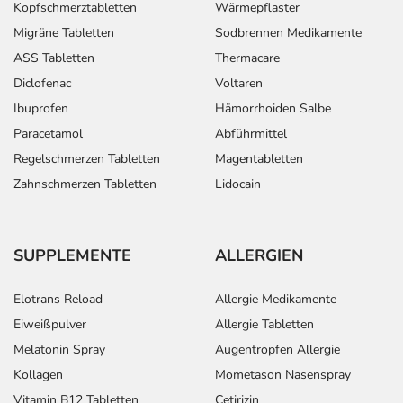
Kopfschmerztabletten
Wärmepflaster
Migräne Tabletten
Sodbrennen Medikamente
ASS Tabletten
Thermacare
Diclofenac
Voltaren
Ibuprofen
Hämorrhoiden Salbe
Paracetamol
Abführmittel
Regelschmerzen Tabletten
Magentabletten
Zahnschmerzen Tabletten
Lidocain
SUPPLEMENTE
ALLERGIEN
Elotrans Reload
Allergie Medikamente
Eiweißpulver
Allergie Tabletten
Melatonin Spray
Augentropfen Allergie
Kollagen
Mometason Nasenspray
Vitamin B12 Tabletten
Cetirizin