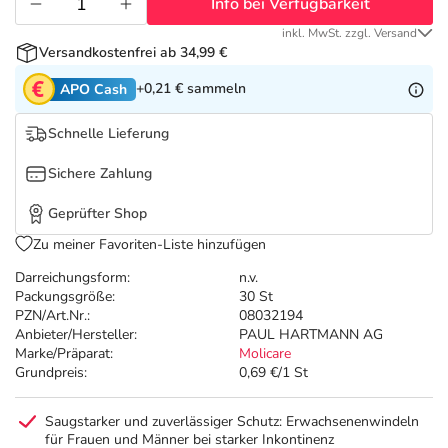
Refluthin, Lasea & Carmenthin Deals
Sport & Fitness
Täglich gut versorgt
Info bei Verfügbarkeit
inkl. MwSt. zzgl. Versand
Versandkostenfrei ab 34,99 €
Salus Deals
Tierapotheke
+0,21 €
sammeln
APO Cash
Vitamine & Mineralstoffe
Schnelle Lieferung
Sichere Zahlung
Marken
Geprüfter Shop
Zu meiner Favoriten-Liste hinzufügen
Darreichungsform:
n.v.
Packungsgröße:
30 St
PZN/Art.Nr.:
08032194
Anbieter/Hersteller:
PAUL HARTMANN AG
Marke/Präparat:
Molicare
Grundpreis:
0,69 €/1 St
Saugstarker und zuverlässiger Schutz: Erwachsenenwindeln
für Frauen und Männer bei starker Inkontinenz