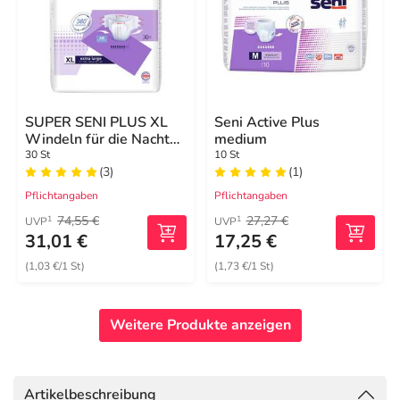
SUPER SENI PLUS XL
Seni Active Plus
Windeln für die Nacht
medium
für Erwachsene
30 St
10 St
(3)
(1)
Pflichtangaben
Pflichtangaben
74,55 €
27,27 €
1
1
UVP
UVP
31,01 €
17,25 €
(1,03 €/1 St)
(1,73 €/1 St)
Weitere Produkte anzeigen
Artikelbeschreibung