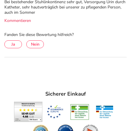
Bei bestehender Stuhlinkontinenz sehr gut, Versorgung Urin durch
Verschlussstreifen aus Polypropylen (Klettband) "
Katheter, sehr hautverträglich bei unserer zu pflegenden Person,
auch im Sommer
Adresse des Anbieters/Herstellers
Kommentieren
PAUL HARTMANN AG
Fanden Sie diese Bewertung hilfreich?
Paul Hartmann Str. 12
89522 Heidenheim
Ja
Nein
elektronische Adresse: https://www.hartmann.info/de-de
| info@hartmann.info
Sicherer Einkauf