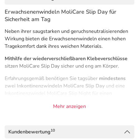
Erwachsenenwindeln MoliCare Slip Day für
Sicherheit am Tag
Neben ihrer saugstarken und geruchsneutralisierenden
Wirkung bieten die Erwachsenenwindeln einen hohen
Tragekomfort dank ihres weichen Materials.
Mithilfe der wiederverschließbaren Klebeverschlüsse
sitzen MoliCare Slip Day sicher und eng am Körper.
Erfahrungsgemäß benötigen Sie tagsüber
mindestens
zwei Inkontinenzwindeln MoliCare Slip Day
und eine
Inkontinenzwindel MoliCare Slip Night für einen
ungestörten Schlaf.
Mehr anzeigen
Damit erhalten Sie eine sehr preiswerte und gleichzeitig
hochwertige tägliche Versorgung mit
Erwachsenenwindeln von HARTMANN.
10
Kundenbewertung