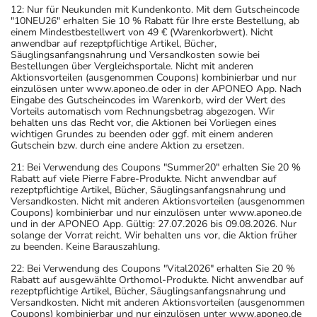
12: Nur für Neukunden mit Kundenkonto. Mit dem Gutscheincode
"10NEU26" erhalten Sie 10 % Rabatt für Ihre erste Bestellung, ab
einem Mindestbestellwert von 49 € (Warenkorbwert). Nicht
anwendbar auf rezeptpflichtige Artikel, Bücher,
Säuglingsanfangsnahrung und Versandkosten sowie bei
Bestellungen über Vergleichsportale. Nicht mit anderen
Aktionsvorteilen (ausgenommen Coupons) kombinierbar und nur
einzulösen unter www.aponeo.de oder in der APONEO App. Nach
Eingabe des Gutscheincodes im Warenkorb, wird der Wert des
Vorteils automatisch vom Rechnungsbetrag abgezogen. Wir
behalten uns das Recht vor, die Aktionen bei Vorliegen eines
wichtigen Grundes zu beenden oder ggf. mit einem anderen
Gutschein bzw. durch eine andere Aktion zu ersetzen.
21: Bei Verwendung des Coupons "Summer20" erhalten Sie 20 %
Rabatt auf viele Pierre Fabre-Produkte. Nicht anwendbar auf
rezeptpflichtige Artikel, Bücher, Säuglingsanfangsnahrung und
Versandkosten. Nicht mit anderen Aktionsvorteilen (ausgenommen
Coupons) kombinierbar und nur einzulösen unter www.aponeo.de
und in der APONEO App. Gültig: 27.07.2026 bis 09.08.2026. Nur
solange der Vorrat reicht. Wir behalten uns vor, die Aktion früher
zu beenden. Keine Barauszahlung.
22: Bei Verwendung des Coupons "Vital2026" erhalten Sie 20 %
Rabatt auf ausgewählte Orthomol-Produkte. Nicht anwendbar auf
rezeptpflichtige Artikel, Bücher, Säuglingsanfangsnahrung und
Versandkosten. Nicht mit anderen Aktionsvorteilen (ausgenommen
Coupons) kombinierbar und nur einzulösen unter www.aponeo.de