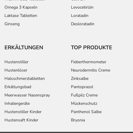
Omega 3 Kapseln
Levocetirizin
Laktase Tabletten
Loratadin
Ginseng
Desloratadin
ERKÄLTUNGEN
TOP PRODUKTE
Hustenstiller
Fieberthermometer
Hustenlöser
Neurodermitis Creme
Halsschmerztabletten
Zinksalbe
Erkältungsbad
Pantoprazol
Meerwasser Nasenspray
Fußpilz Creme
Inhaliergeräte
Mückenschutz
Hustenstiller Kinder
Panthenol Salbe
Hustensaft Kinder
Bryonia