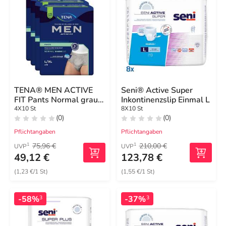
TENA® MEN ACTIVE
Seni® Active Super
FIT Pants Normal grau
Inkontinenzslip Einmal L
L/XL bei Inkontinenz
4X10 St
8X10 St
(0)
(0)
Pflichtangaben
Pflichtangaben
75,96 €
210,00 €
1
1
UVP
UVP
49,12 €
123,78 €
(1,23 €/1 St)
(1,55 €/1 St)
-58%
-37%
3
3