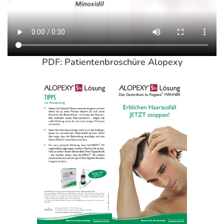
betroffenen Stelle.
Die Mengenvorgabe, unabhängig von der Größe der zu
behandelnden Fläche ist einzuhalten.
Die
Gesamtdosis
sollte
2 ml
nicht überschreiten.
PDF: Patientenbroschüre Alopexy
Das Arzneimittel wird für die Anwendung
über 65 Jahre
aufgrund des Fehlens von Daten zur Unbedenklichkeit
und Wirksamkeit
nicht empfohlen
.
Hinweise
ALOPEXY® 5 %
ist auch spezifisch für den erblich
bedingten Haarausfall entwickelt worden. Bei
temporären oder diffusen Haarverlust kann Minoxidil zu
abnormalen Reaktionen führen und sollte nicht
angewendet werden.
Bei der Anwendung des Arzneimittels kann es zu
schweren allergischen Reaktionen kommen. Sollten
Schwellungen des Gesichts, der Lippen oder des