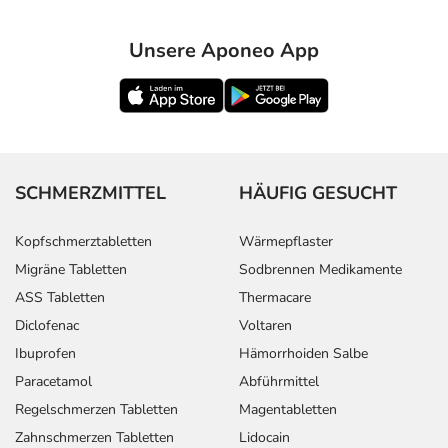
Unsere Aponeo App
SCHMERZMITTEL
HÄUFIG GESUCHT
Kopfschmerztabletten
Wärmepflaster
Migräne Tabletten
Sodbrennen Medikamente
ASS Tabletten
Thermacare
Diclofenac
Voltaren
Ibuprofen
Hämorrhoiden Salbe
Paracetamol
Abführmittel
Regelschmerzen Tabletten
Magentabletten
Zahnschmerzen Tabletten
Lidocain