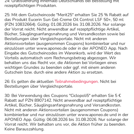
24: Gratislieferung innerhalb Deutschlands bei Bestellung mit
rezeptpflichtigen Produkten.
25: Mit dem Gutscheincode "Merit25" erhalten Sie 25 % Rabatt auf
das Produkt Eucerin Sun Gel-Creme Oil Control LSF 50+, 50 ml
(PZN 10832664). Gültig: 01.08.2026 bis 31.08.2026. Nur solange
der Vorrat reicht. Nicht anwendbar auf rezeptpflichtige Artikel,
Bücher, Säuglingsanfangsnahrung und Versandkosten sowie bei
Bestellungen über Vergleichsportale. Nicht mit anderen
Aktionsvorteilen (ausgenommen Coupons) kombinierbar und nur
einzulösen unter www.aponeo.de oder in der APONEO App. Nach
Eingabe des Gutscheincodes im Warenkorb, wird der Wert des
Vorteils automatisch vom Rechnungsbetrag abgezogen. Wir
behalten uns das Recht vor, die Aktionen bei Vorliegen eines
wichtigen Grundes zu beenden oder ggf. mit einem anderen
Gutschein bzw. durch eine andere Aktion zu ersetzen.
26: Es gelten die aktuellen
Teilnahmebedingungen
. Nicht bei
Bestellungen über Vergleichsportale.
30: Bei Verwendung des Coupons "Ciclopoli5" erhalten Sie 5 €
Rabatt auf PZN 8907142. Nicht anwendbar auf rezeptpflichtige
Artikel, Bücher, Säuglingsanfangsnahrung und Versandkosten.
Nicht mit anderen Aktionsvorteilen (ausgenommen Coupons)
kombinierbar und nur einzulösen unter www.aponeo.de und in der
APONEO App. Gültig: 06.08.2026 bis 31.08.2026. Nur solange der
Vorrat reicht. Wir behalten uns vor, die Aktion früher zu beenden.
Keine Barauszahlung.