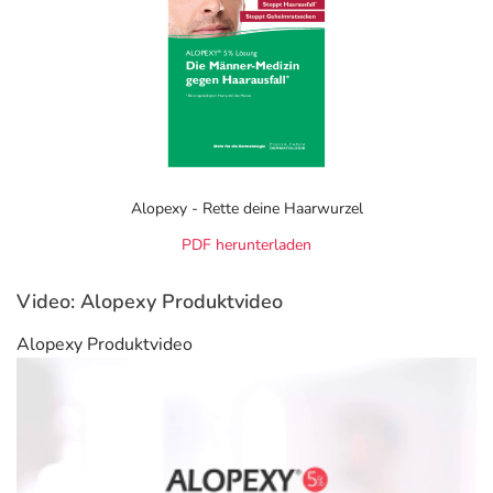
vollständig geklärt, belegt ist, dass durch das Auftragen
von Minoxidil auf der Kopfhaut sich sich die
Nährstoffversorgung des Haarfollikels verbessert und das
Haarwachstum stimuliert wird.
Studien zu Minoxidil und dem Haarzuwachs
Stärkeres Haar, stimmuliertes Wachstum mit 30 %
1
mehr Fülle
Alopexy - Rette deine Haarwurzel
2
Signifikante zunahme der Haarabdeckung
PDF herunterladen
3
Deutlich sichtbares Neuwachstum
Zusatz-Tipp:
Für eine verbesserte Wirkstoffaufnahme
Video: Alopexy Produktvideo
empfehlen wir das
ANAPHASE+ Shampoo
Alopexy Produktvideo
Anwendung
Erwachsene
Männer ab 18 Jahren
2-mal
täglich
1 ml
auf die betroffenen Stellen der
Kopfhaut auftragen, beginnend in der Mitte der