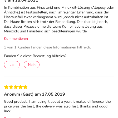
Neuer Messplatz 5
V am 18.04.2021
79108 Freiburg
In Kombination aus Finasterid und Minoxidil-Lösung (Alopexy oder
Ähnliche.) ist festzustellen, nach jahrelanger Erfahrung, dass der
Haarausfall zwar verlangsamt wird, jedoch nicht aufzuhalten ist.
Die Haare lichten sich trotz der Behandlung. Denkbar ist jedoch,
dass dieser Prozess ohne die teure Kombinationslösung aus
Minoxidil und Finasterid sich beschleunigen würde.
Kommentieren
1 von 1 Kunden fanden diese Informationen hilfreich.
Fanden Sie diese Bewertung hilfreich?
Ja
Nein
Anonym (Gast) am 17.05.2019
Good product.. I am using it about a year, it makes difference. the
price was the best, the delivery was also fast. thanks and good
luck