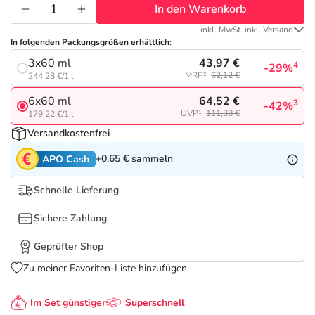
Refluthin, Lasea & Carmenthin Deals
Sport & Fitness
Täglich gut versorgt
In den Warenkorb
inkl. MwSt. inkl. Versand
Salus Deals
Tierapotheke
In folgenden Packungsgrößen erhältlich:
43,97 €
3x60 ml
4
-29%
MRP²
62,12 €
244,28 €/1 l
Vitamine & Mineralstoffe
64,52 €
6x60 ml
3
-42%
UVP¹
111,38 €
179,22 €/1 l
Marken
Versandkostenfrei
+0,65 €
sammeln
APO Cash
Schnelle Lieferung
Sichere Zahlung
Geprüfter Shop
Zu meiner Favoriten-Liste hinzufügen
Im Set günstiger
Superschnell