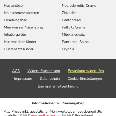
Hustenlöser
Neurodermitis Creme
Halsschmerztabletten
Zinksalbe
Erkältungsbad
Pantoprazol
Meerwasser Nasenspray
Fußpilz Creme
Inhaliergeräte
Mückenschutz
Hustenstiller Kinder
Panthenol Salbe
Hustensaft Kinder
Bryonia
AGB
Widerrufsbelehrung
Bestellung widerrufen
Impressum
Datenschutz
Cookie-Einstellungen
Barrierefreiheitserklärung
Informationen zu Preisangaben
Alle Preise inkl. gesetzlicher Mehrwertsteuer, gegebenenfalls
zuzüglich 3,99 €
Versandkosten
, ab 34,99 € Bestellwert