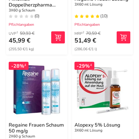
Doppelherzpharma
3X60 ml Lösung
Männer 50 mg / g
3X60 g Schaum
(0)
(10)
Schaum
Pflichtangaben
Pflichtangaben
59,93 €
70,59 €
1
2
UVP
MRP
45,99 €
51,49 €
(255,50 €/1 kg)
(286,06 €/1 l)
-28%
-29%
4
4
Regaine Frauen Schaum
Alopexy 5% Lösung
50 mg/g
3X60 ml Lösung
2X60 g Schaum