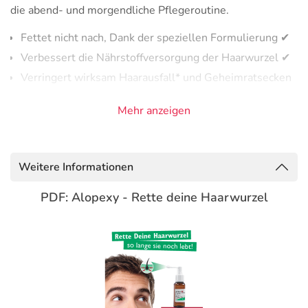
die abend- und morgendliche Pflegeroutine.
Fettet nicht nach, Dank der speziellen Formulierung ✔
Verbessert die Nährstoffversorgung der Haarwurzel ✔
Verringert wirksam Haarausfall* und Geheimratsecken
✔
Mehr anzeigen
Stimuliert das Haarwachstum ✔
Verlängert die Wachstumsphase der Haare✔
*Bei erblich bedingtem Haarausfall des Mannes
Weitere Informationen
Wenden Sie
ALOPEXY® 5 %
regelmäßig an und haben
PDF: Alopexy - Rette deine Haarwurzel
Sie Geduld. Haare wachsen nur circa 1 cm pro Monat und
es braucht Zeit, bis der Erfolg sichtbar wird. Aber
dranbleiben lohnt sich!
Wie wirkt ALOPEXY® 5 %?
ALOPEXY®
enthält in 5 %-iger Lösung den Wirkstoff
Minoxidil. Der Wirkmechanismus ist noch nicht