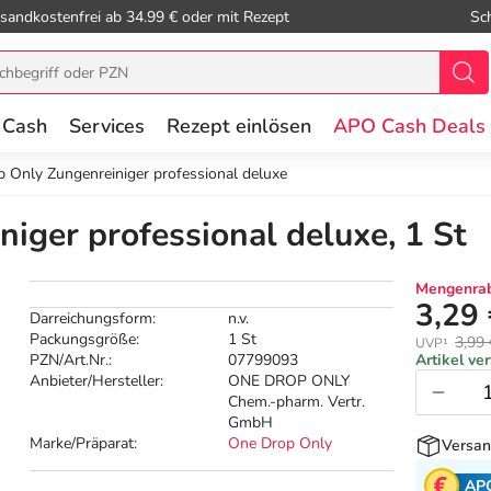
sandkostenfrei ab 34.99 € oder mit Rezept
Sc
 Cash
Services
Rezept einlösen
APO Cash Deals
 Only Zungenreiniger professional deluxe
iger professional deluxe, 1 St
Mengenrab
3,29
Darreichungsform:
n.v.
Packungsgröße:
1 St
3,99 
UVP¹
PZN/Art.Nr.:
07799093
Artikel ve
Anbieter/Hersteller:
ONE DROP ONLY
Chem.-pharm. Vertr.
GmbH
Marke/Präparat:
One Drop Only
Versan
AP