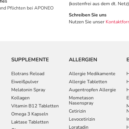
ches
(kostenfrei aus dem dt. Netz)
und Pflichten bei APONEO
Schreiben Sie uns
Nutzen Sie unser
Kontaktfor
SUPPLEMENTE
ALLERGIEN
Elotrans Reload
Allergie Medikamente
H
Eiweißpulver
Allergie Tabletten
H
Melatonin Spray
Augentropfen Allergie
H
Kollagen
Mometason
E
Nasenspray
Vitamin B12 Tabletten
M
Cetirizin
N
Omega 3 Kapseln
Levocetirizin
I
Laktase Tabletten
Loratadin
H