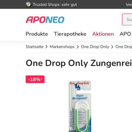
Trusted Shops: sehr gut
Ver
Produkte
Tierapotheke
Aktionen
APO
Startseite
Markenshops
One Drop Only
One Drop
One Drop Only Zungenrein
-18%
3