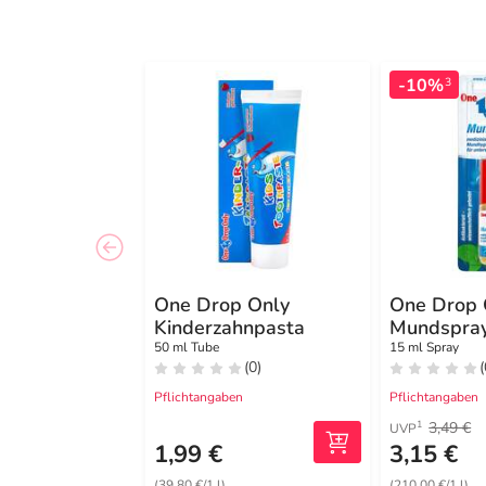
-10%
3
One Drop Only
One Drop 
Kinderzahnpasta
Mundspra
50 ml Tube
15 ml Spray
(0)
(
Pflichtangaben
Pflichtangaben
3,49 €
1
UVP
1,99 €
3,15 €
(39,80 €/1 l)
(210,00 €/1 l)