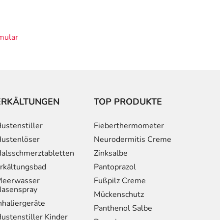
mular
ERKÄLTUNGEN
TOP PRODUKTE
ustenstiller
Fieberthermometer
ustenlöser
Neurodermitis Creme
alsschmerztabletten
Zinksalbe
rkältungsbad
Pantoprazol
eerwasser
Fußpilz Creme
asenspray
Mückenschutz
nhaliergeräte
Panthenol Salbe
ustenstiller Kinder