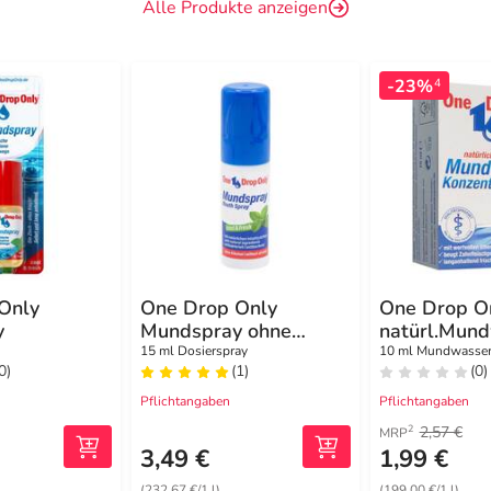
Alle Produkte anzeigen
-23%
4
Only
One Drop Only
One Drop O
y
Mundspray ohne
natürl.Mun
Alkohol
Konzentrat
15 ml Dosierspray
10 ml Mundwasse
0)
(1)
(0)
Pflichtangaben
Pflichtangaben
2,57 €
2
MRP
3,49 €
1,99 €
(232,67 €/1 l)
(199,00 €/1 l)