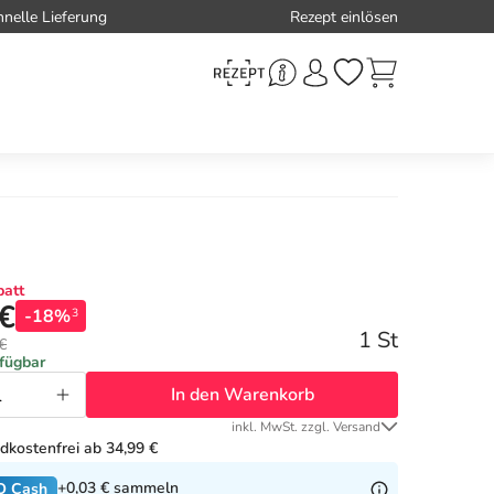
hnelle Lieferung
Rezept einlösen
att
 €
-18%
3
1 St
€
rfügbar
In den Warenkorb
inkl. MwSt. zzgl. Versand
dkostenfrei ab 34,99 €
+0,03 €
sammeln
O Cash