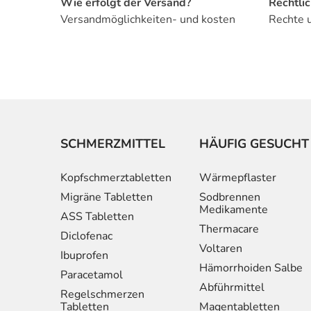
Wie erfolgt der Versand?
Rechtli
Versandmöglichkeiten- und kosten
Rechte 
SCHMERZMITTEL
HÄUFIG GESUCHT
Kopfschmerztabletten
Wärmepflaster
Migräne Tabletten
Sodbrennen
Medikamente
ASS Tabletten
Thermacare
Diclofenac
Voltaren
Ibuprofen
Hämorrhoiden Salbe
Paracetamol
Abführmittel
Regelschmerzen
Tabletten
Magentabletten