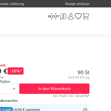
hnelle Lieferung
Rezept einlösen
att
9 €
-10%
4
90 St
Grundpreis:
0 €
514,19 €/1 kg
rfügbar
In den Warenkorb
inkl. MwSt. inkl. Versand
dkostenfrei
+0,54 €
sammeln
O Cash