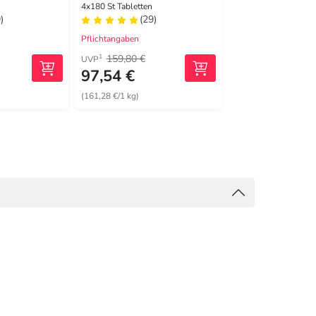
4x180 St Tabletten
60 St Kapseln
)
(29)
(2)
Pflichtangaben
Pflichtangaben
159,80 €
32,45 €
1
1
UVP
UVP
97,54 €
29,84 €
(161,28 €/1 kg)
(335,28 €/1 kg)