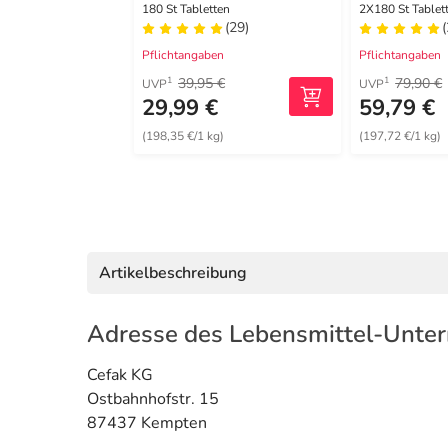
180 St Tabletten
2X180 St Tablet
(29)
Pflichtangaben
Pflichtangaben
39,95 €
79,90 €
1
1
UVP
UVP
29,99 €
59,79 €
(198,35 €/1 kg)
(197,72 €/1 kg)
Artikelbeschreibung
Adresse des Lebensmittel-Unte
Cefak KG
Ostbahnhofstr. 15
87437 Kempten