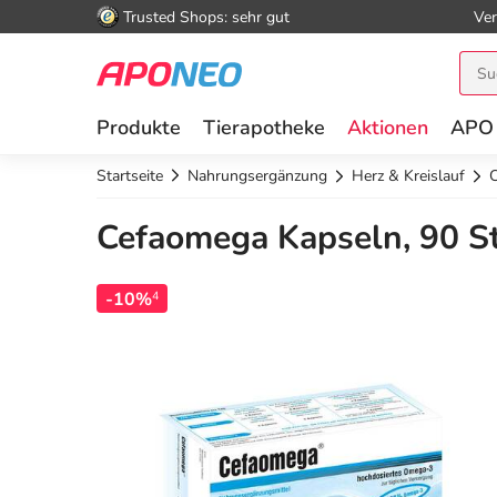
Trusted Shops: sehr gut
Ver
Produkte
Tierapotheke
Aktionen
APO
Startseite
Nahrungsergänzung
Herz & Kreislauf
Cefaomega Kapseln, 90 S
-10%
4