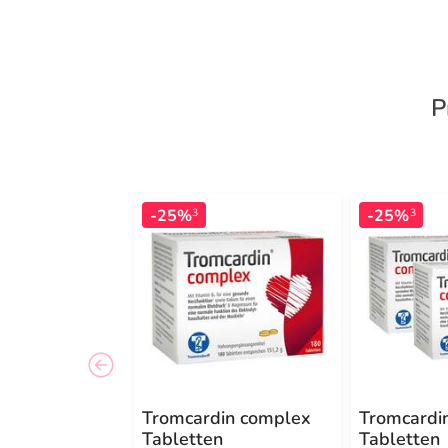
P
-25%
-25%
3
3
Tromcardin complex
Tromcardi
Tabletten
Tabletten