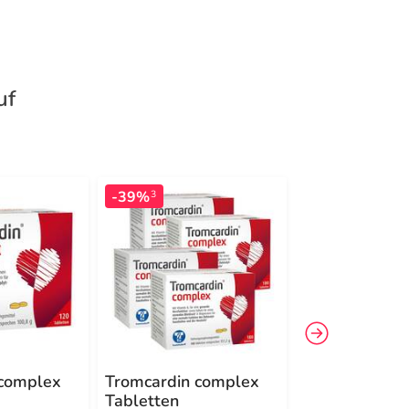
uf
-39%
-8%
3
3
 complex
Tromcardin complex
Enzomega Ms
Tabletten
Kapseln