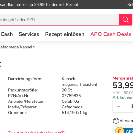
sandkostenfrei ab 34.99 € oder mit Rezept
Sc
 Cash
Services
Rezept einlösen
APO Cash Deals
Cefaomega Kapseln
t
Mengenrab
Darreichungsform:
Kapseln
53,9
magensaftresistent
Packungsgröße:
90 St
60,0
MRP²
PZN/Art.Nr.:
07789835
Artikel ve
Anbieter/Hersteller:
Cefak KG
Marke/Präparat:
Cefaomega
Grundpreis:
514,19 €/1 kg
Versan
AP