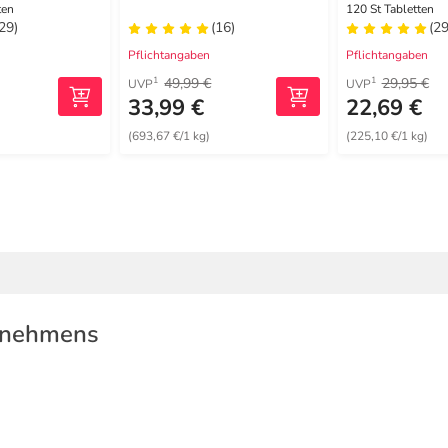
ten
120 St Tabletten
(29)
(16)
(29
Pflichtangaben
Pflichtangaben
49,99 €
29,95 €
1
1
UVP
UVP
33,99 €
22,69 €
(693,67 €/1 kg)
(225,10 €/1 kg)
rnehmens