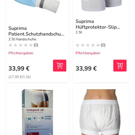
Suprima
Hüftprotektor-Slip
Suprima
Größe M unisex
1 St
Patient.Schutzhandschuhe
Größe 1
2 St Handschuhe
(0)
(0)
Pflichtangaben
Pflichtangaben
33,99 €
33,99 €
(17,00 €/1 St)