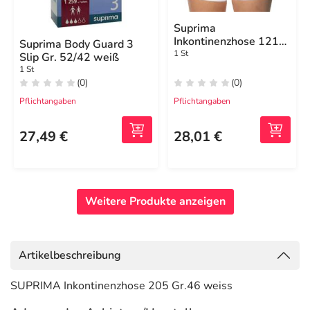
Suprima
Inkontinenzhose 1218
Suprima Body Guard 3
Größe 40 weiß
1 St
Slip Gr. 52/42 weiß
1 St
(0)
(0)
Pflichtangaben
Pflichtangaben
27,49 €
28,01 €
Weitere Produkte anzeigen
Artikelbeschreibung
SUPRIMA Inkontinenzhose 205 Gr.46 weiss