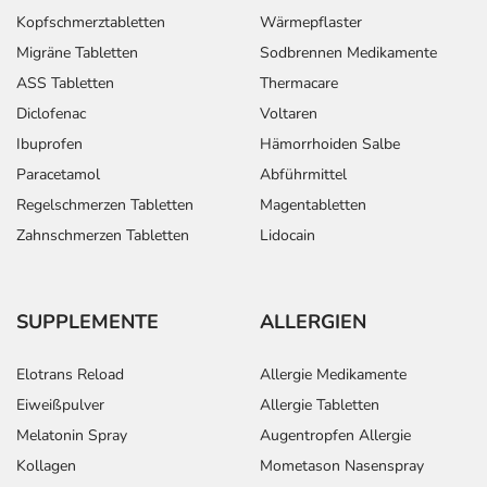
Kopfschmerztabletten
Wärmepflaster
Migräne Tabletten
Sodbrennen Medikamente
ASS Tabletten
Thermacare
Diclofenac
Voltaren
Ibuprofen
Hämorrhoiden Salbe
Paracetamol
Abführmittel
Regelschmerzen Tabletten
Magentabletten
Zahnschmerzen Tabletten
Lidocain
SUPPLEMENTE
ALLERGIEN
Elotrans Reload
Allergie Medikamente
Eiweißpulver
Allergie Tabletten
Melatonin Spray
Augentropfen Allergie
Kollagen
Mometason Nasenspray