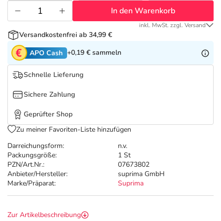
Refluthin, Lasea & Carmenthin Deals
Sport & Fitness
Täglich gut versorgt
In den Warenkorb
inkl. MwSt. zzgl. Versand
Salus Deals
Tierapotheke
Versandkostenfrei ab 34,99 €
+0,19 €
sammeln
APO Cash
Vitamine & Mineralstoffe
Schnelle Lieferung
Marken
Sichere Zahlung
Geprüfter Shop
Zu meiner Favoriten-Liste hinzufügen
Darreichungsform:
n.v.
Packungsgröße:
1 St
PZN/Art.Nr.:
07673802
Anbieter/Hersteller:
suprima GmbH
Marke/Präparat:
Suprima
Zur Artikelbeschreibung