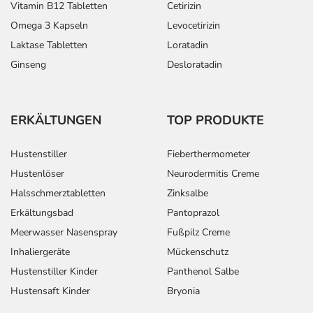
Vitamin B12 Tabletten
Cetirizin
Omega 3 Kapseln
Levocetirizin
Laktase Tabletten
Loratadin
Ginseng
Desloratadin
ERKÄLTUNGEN
TOP PRODUKTE
Hustenstiller
Fieberthermometer
Hustenlöser
Neurodermitis Creme
Halsschmerztabletten
Zinksalbe
Erkältungsbad
Pantoprazol
Meerwasser Nasenspray
Fußpilz Creme
Inhaliergeräte
Mückenschutz
Hustenstiller Kinder
Panthenol Salbe
Hustensaft Kinder
Bryonia