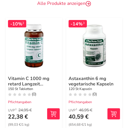
Alle Produkte anzeigen
-10%
-14%
3
3
Vitamin C 1000 mg
Astaxanthin 6 mg
retard Langzeit
vegetarische Kapseln
Tabletten
150 St Tabletten
120 St Kapseln
(0)
(0)
Pflichtangaben
Pflichtangaben
24,95 €
46,95 €
1
1
UVP
UVP
22,38 €
40,59 €
(99,03 €/1 kg)
(654,68 €/1 kg)