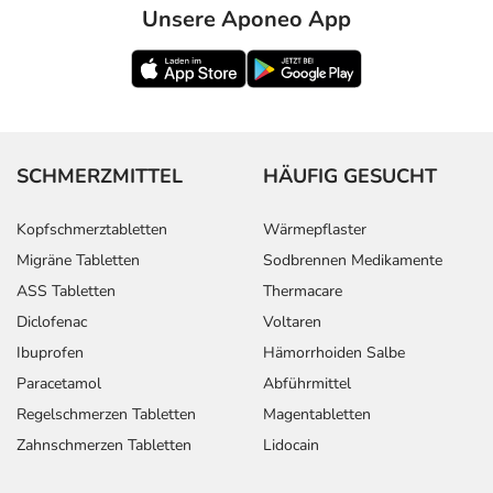
Unsere Aponeo App
SCHMERZMITTEL
HÄUFIG GESUCHT
Kopfschmerztabletten
Wärmepflaster
Migräne Tabletten
Sodbrennen Medikamente
ASS Tabletten
Thermacare
Diclofenac
Voltaren
Ibuprofen
Hämorrhoiden Salbe
Paracetamol
Abführmittel
Regelschmerzen Tabletten
Magentabletten
Zahnschmerzen Tabletten
Lidocain