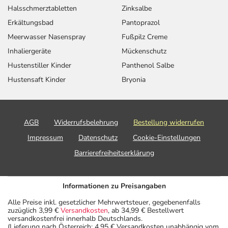
Halsschmerztabletten
Zinksalbe
Erkältungsbad
Pantoprazol
Meerwasser Nasenspray
Fußpilz Creme
Inhaliergeräte
Mückenschutz
Hustenstiller Kinder
Panthenol Salbe
Hustensaft Kinder
Bryonia
AGB
Widerrufsbelehrung
Bestellung widerrufen
Impressum
Datenschutz
Cookie-Einstellungen
Barrierefreiheitserklärung
Informationen zu Preisangaben
Alle Preise inkl. gesetzlicher Mehrwertsteuer, gegebenenfalls
zuzüglich 3,99 €
Versandkosten
, ab 34,99 € Bestellwert
versandkostenfrei innerhalb Deutschlands.
(Lieferung nach Österreich: 4,95 € Versandkosten unabhängig vom