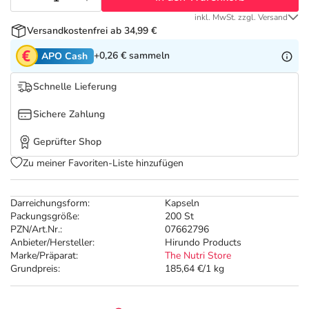
Refluthin, Lasea & Carmenthin Deals
Sport & Fitness
Täglich gut versorgt
inkl. MwSt. zzgl. Versand
Versandkostenfrei ab 34,99 €
Salus Deals
Tierapotheke
+0,26 €
sammeln
APO Cash
Vitamine & Mineralstoffe
Schnelle Lieferung
Sichere Zahlung
Marken
Geprüfter Shop
Zu meiner Favoriten-Liste hinzufügen
Darreichungsform:
Kapseln
Packungsgröße:
200 St
PZN/Art.Nr.:
07662796
Anbieter/Hersteller:
Hirundo Products
Marke/Präparat:
The Nutri Store
Grundpreis:
185,64 €/1 kg