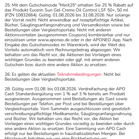
25: Mit dem Gutscheincode "Merit25" erhalten Sie 25 % Rabatt auf
das Produkt Eucerin Sun Gel-Creme Oil Control LSF 50+, 50 ml
(PZN 10832664). Gültig: 01.08.2026 bis 31.08.2026. Nur solange
der Vorrat reicht. Nicht anwendbar auf rezeptpflichtige Artikel,
Bücher, Säuglingsanfangsnahrung und Versandkosten sowie bei
Bestellungen über Vergleichsportale. Nicht mit anderen
Aktionsvorteilen (ausgenommen Coupons) kombinierbar und nur
einzulösen unter www.aponeo.de oder in der APONEO App. Nach
Eingabe des Gutscheincodes im Warenkorb, wird der Wert des
Vorteils automatisch vom Rechnungsbetrag abgezogen. Wir
behalten uns das Recht vor, die Aktionen bei Vorliegen eines
wichtigen Grundes zu beenden oder ggf. mit einem anderen
Gutschein bzw. durch eine andere Aktion zu ersetzen.
26: Es gelten die aktuellen
Teilnahmebedingungen
. Nicht bei
Bestellungen über Vergleichsportale.
28: Gültig vom 01.08. bis 03.08.2026. Verdreifachung der APO
Cash Standardvergütung von 1 % auf 3 % bereits am Produkt
ausgewiesen. Ausgenommen sind Bestellungen als Gast sowie
Bestellungen per Telefon, per Post und bei Bestellungen über
Vergleichsportale. Vom Sammeln ausgeschlossen sind gesetzlich
verschreibungspflichtige Medikamente, Säuglingsanfangsnahrung
und Bücher. Wir behalten uns das Recht vor, die Aktion bei
Vorliegen eines wichtigen Grundes vorzeitig zu beenden oder durch
eine andere Aktion zu ersetzen. Eine Sammlung von APO Cash
erfolgt nur bei Bestellungen in haushaltsüblichen Mengen. Bei
Missbrauch behalten wir uns eine Rückbelastung vor.