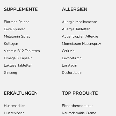
SUPPLEMENTE
ALLERGIEN
Elotrans Reload
Allergie Medikamente
Eiweißpulver
Allergie Tabletten
Melatonin Spray
Augentropfen Allergie
Kollagen
Mometason Nasenspray
Vitamin B12 Tabletten
Cetirizin
Omega 3 Kapseln
Levocetirizin
Laktase Tabletten
Loratadin
Ginseng
Desloratadin
ERKÄLTUNGEN
TOP PRODUKTE
Hustenstiller
Fieberthermometer
Hustenlöser
Neurodermitis Creme