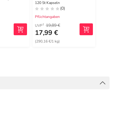
Kapseln
120 St Kapseln
60 St Kapseln
(0)
(0)
Pflichtangaben
Pflichtangaben
19,89 €
16,91 €
1
2
UVP
MRP
17,99 €
14,99 €
(290,16 €/1 kg)
(454,24 €/1 kg)