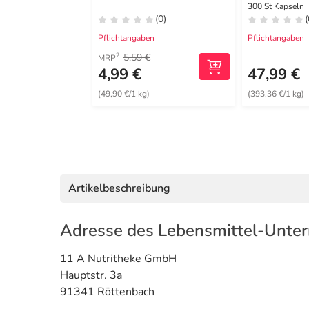
Kapseln
300 St Kapseln
(0)
(
Pflichtangaben
Pflichtangaben
5,59 €
2
MRP
4,99 €
47,99 €
(49,90 €/1 kg)
(393,36 €/1 kg)
Artikelbeschreibung
Adresse des Lebensmittel-Unte
11 A Nutritheke GmbH
Hauptstr. 3a
91341 Röttenbach