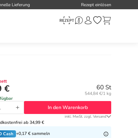
hnelle Lieferung
Rezept einlösen
att
9 €
60 St
Grundpreis:
544,84 €/1 kg
rfügbar
In den Warenkorb
inkl. MwSt. zzgl. Versand
dkostenfrei ab 34,99 €
+0,17 €
sammeln
O Cash