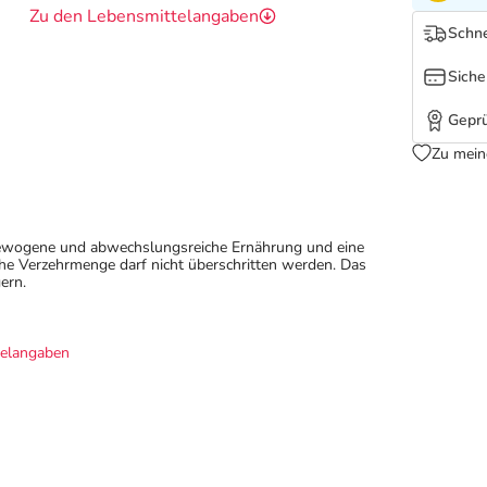
Zu den Lebensmittelangaben
Schne
Siche
Geprü
Zu mein
sgewogene und abwechslungsreiche Ernährung und eine
e Verzehrmenge darf nicht überschritten werden. Das
ern.
telangaben