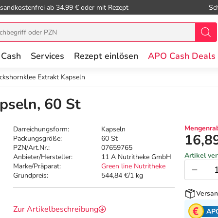
sandkostenfrei ab 34.99 € oder mit Rezept
Sc
 Cash
Services
Rezept einlösen
APO Cash Deals
ckshornklee Extrakt Kapseln
pseln, 60 St
Mengenrab
Darreichungsform:
Kapseln
16,8
Packungsgröße:
60 St
PZN/Art.Nr.:
07659765
Artikel ve
Anbieter/Hersteller:
11 A Nutritheke GmbH
Marke/Präparat:
Green line Nutritheke
Grundpreis:
544,84 €/1 kg
Versan
Zur Artikelbeschreibung
AP