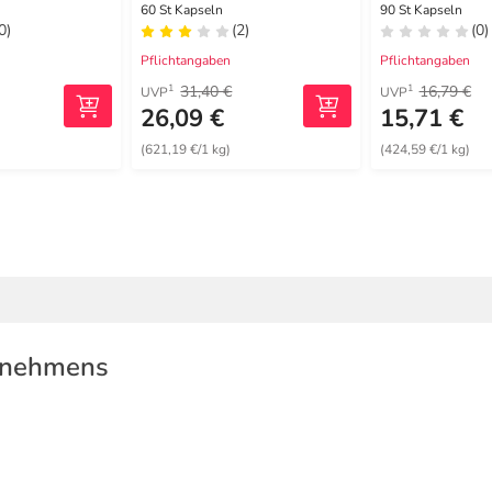
Haarkapseln
Kapseln
60 St Kapseln
90 St Kapseln
0)
(2)
(0)
Pflichtangaben
Pflichtangaben
31,40 €
16,79 €
1
1
UVP
UVP
26,09 €
15,71 €
(621,19 €/1 kg)
(424,59 €/1 kg)
rnehmens