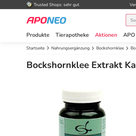
Trusted Shops: sehr gut
Ver
Produkte
Tierapotheke
Aktionen
APO
Startseite
Nahrungsergänzung
Bockshornklee
Bo
Bockshornklee Extrakt Ka