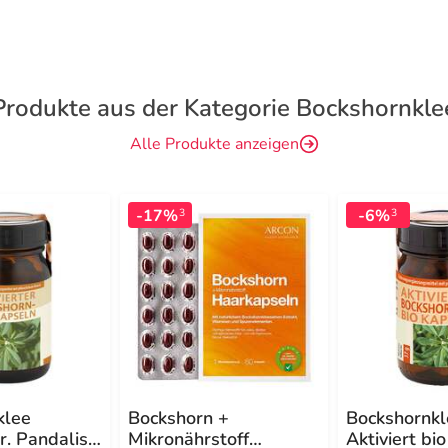
Produkte aus der Kategorie Bockshornkle
Alle Produkte anzeigen
-17%
-6%
3
3
klee
Bockshorn +
Bockshornkl
r. Pandalis
Mikronährstoff
Aktiviert bi