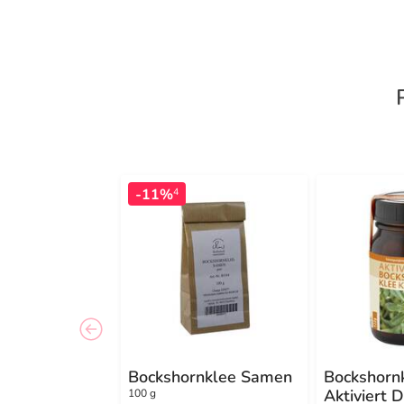
-11%
4
Bockshornklee Samen
Bockshorn
Aktiviert D
100 g