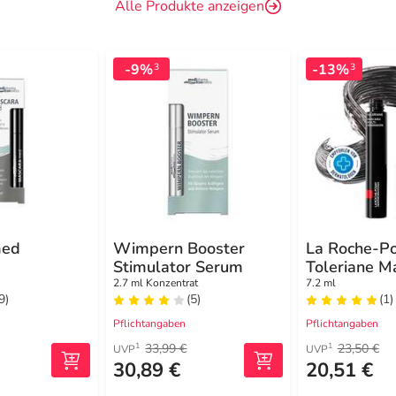
Alle Produkte anzeigen
-9%
-13%
3
3
med
Wimpern Booster
La Roche-P
Stimulator Serum
Toleriane M
Multi-Dimen
2.7 ml Konzentrat
7.2 ml
9)
(5)
(1)
Pflichtangaben
Pflichtangaben
33,99 €
23,50 €
1
1
UVP
UVP
30,89 €
20,51 €