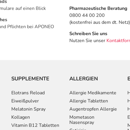
ads
mulare auf einen Blick
Pharmazeutische Beratung
0800 44 00 200
ches
(kostenfrei aus dem dt. Netz)
und Pflichten bei APONEO
Schreiben Sie uns
Nutzen Sie unser
Kontaktfor
SUPPLEMENTE
ALLERGIEN
Elotrans Reload
Allergie Medikamente
H
Eiweißpulver
Allergie Tabletten
H
Melatonin Spray
Augentropfen Allergie
H
Kollagen
Mometason
E
Nasenspray
Vitamin B12 Tabletten
M