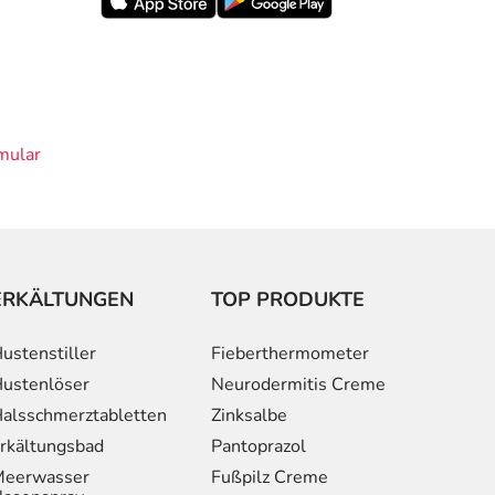
mular
ERKÄLTUNGEN
TOP PRODUKTE
ustenstiller
Fieberthermometer
ustenlöser
Neurodermitis Creme
alsschmerztabletten
Zinksalbe
rkältungsbad
Pantoprazol
eerwasser
Fußpilz Creme