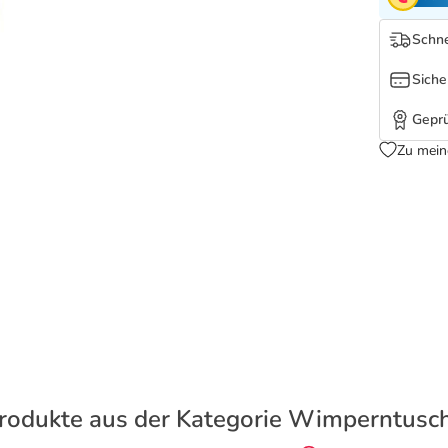
Schne
Siche
Geprü
Zu mein
rodukte aus der Kategorie Wimperntusc