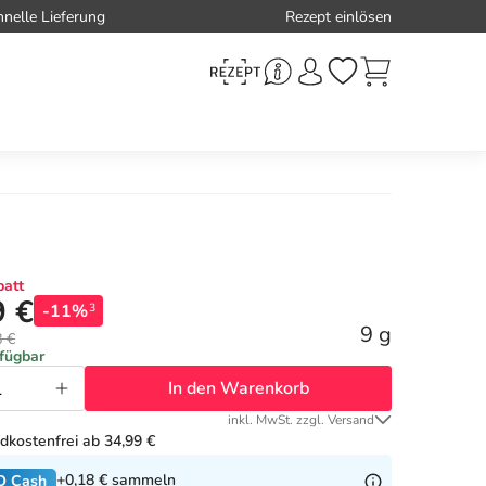
hnelle Lieferung
Rezept einlösen
att
9 €
-11%
3
9 g
8 €
rfügbar
In den Warenkorb
inkl. MwSt. zzgl. Versand
dkostenfrei ab 34,99 €
+0,18 €
sammeln
O Cash