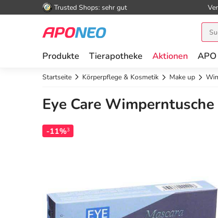
Trusted Shops: sehr gut
Ver
Produkte
Tierapotheke
Aktionen
APO
Startseite
Körperpflege & Kosmetik
Make up
Wim
Eye Care Wimperntusche 
-11%
3