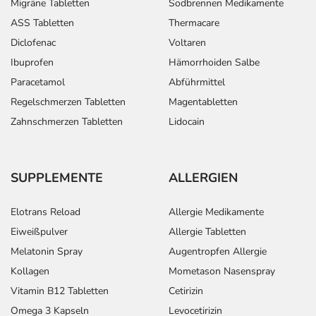
Migräne Tabletten
Sodbrennen Medikamente
ASS Tabletten
Thermacare
Diclofenac
Voltaren
Ibuprofen
Hämorrhoiden Salbe
Paracetamol
Abführmittel
Regelschmerzen Tabletten
Magentabletten
Zahnschmerzen Tabletten
Lidocain
SUPPLEMENTE
ALLERGIEN
Elotrans Reload
Allergie Medikamente
Eiweißpulver
Allergie Tabletten
Melatonin Spray
Augentropfen Allergie
Kollagen
Mometason Nasenspray
Vitamin B12 Tabletten
Cetirizin
Omega 3 Kapseln
Levocetirizin