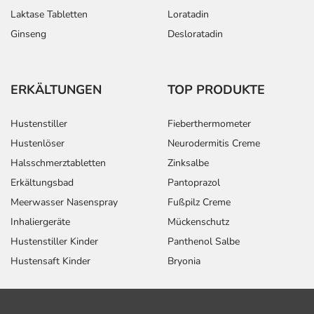
Laktase Tabletten
Loratadin
Ginseng
Desloratadin
ERKÄLTUNGEN
TOP PRODUKTE
Hustenstiller
Fieberthermometer
Hustenlöser
Neurodermitis Creme
Halsschmerztabletten
Zinksalbe
Erkältungsbad
Pantoprazol
Meerwasser Nasenspray
Fußpilz Creme
Inhaliergeräte
Mückenschutz
Hustenstiller Kinder
Panthenol Salbe
Hustensaft Kinder
Bryonia