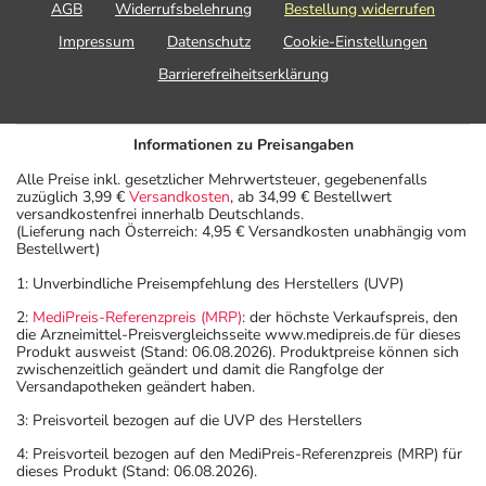
AGB
Widerrufsbelehrung
Bestellung widerrufen
Impressum
Datenschutz
Cookie-Einstellungen
Barrierefreiheitserklärung
Informationen zu Preisangaben
Alle Preise inkl. gesetzlicher Mehrwertsteuer, gegebenenfalls
zuzüglich 3,99 €
Versandkosten
, ab 34,99 € Bestellwert
versandkostenfrei innerhalb Deutschlands.
(Lieferung nach Österreich: 4,95 € Versandkosten unabhängig vom
Bestellwert)
1: Unverbindliche Preisempfehlung des Herstellers (UVP)
2:
MediPreis-Referenzpreis (MRP)
: der höchste Verkaufspreis, den
die Arzneimittel-Preisvergleichsseite www.medipreis.de für dieses
Produkt ausweist (Stand: 06.08.2026). Produktpreise können sich
zwischenzeitlich geändert und damit die Rangfolge der
Versandapotheken geändert haben.
3: Preisvorteil bezogen auf die UVP des Herstellers
4: Preisvorteil bezogen auf den MediPreis-Referenzpreis (MRP) für
dieses Produkt (Stand: 06.08.2026).