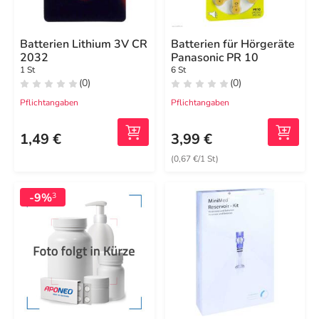
Batterien Lithium 3V CR
Batterien für Hörgeräte
2032
Panasonic PR 10
1 St
6 St
(0)
(0)
Pflichtangaben
Pflichtangaben
1,49 €
3,99 €
(0,67 €/1 St)
-9%
3