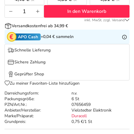
Refluthin, Lasea & Carmenthin Deals
Sport & Fitness
Täglich gut versorgt
In den Warenkorb
Salus Deals
Tierapotheke
inkl. MwSt. zzgl. Versand
Versandkostenfrei ab 34,99 €
Vitamine & Mineralstoffe
+0,04 €
sammeln
APO Cash
Schnelle Lieferung
Marken
Sichere Zahlung
Geprüfter Shop
Zu meiner Favoriten-Liste hinzufügen
Darreichungsform:
n.v.
Packungsgröße:
6 St
PZN/Art.Nr.:
07656459
Anbieter/Hersteller:
Vielstedter Elektronik
Marke/Präparat:
Duracell
Grundpreis:
0,75 €/1 St