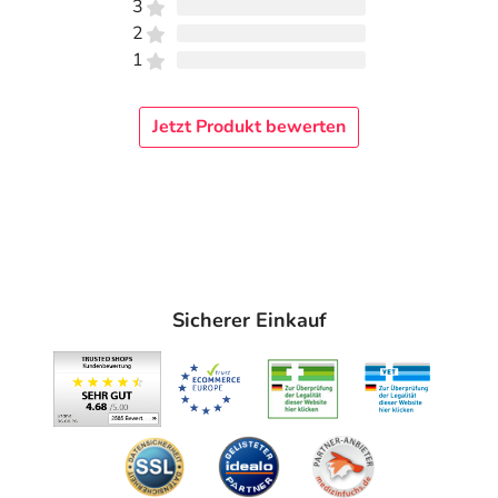
3
Im Lieferumfang sind enthalten: 6 Zink-Luft ZnO2
2
Hörgerätebatterie Braun Typ 312
1
Adresse des Anbieters/Herstellers
Jetzt Produkt bewerten
Vielstedter Elektronik
Nordenholzer Str. 40
27798 Hude
Angaben gem. EU-Produktsicherheitsverordnung (GPSR)
anzeigen
Sicherer Einkauf