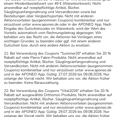
einem Mindestbestellwert von 49 € (Warenkorbwert). Nicht
anwendbar auf rezeptpflichtige Artikel, Bücher,
Säuglingsanfangsnahrung und Versandkosten sowie bei
Bestellungen über Vergleichsportale. Nicht mit anderen
Aktionsvorteilen (ausgenommen Coupons) kombinierbar und nur
einzulösen unter www.aponeo.de oder in der APONEO App. Nach
Eingabe des Gutscheincodes im Warenkorb, wird der Wert des
Vorteils automatisch vom Rechnungsbetrag abgezogen. Wir
behalten uns das Recht vor, die Aktionen bei Vorliegen eines
wichtigen Grundes zu beenden oder ggf. mit einem anderen
Gutschein bzw. durch eine andere Aktion zu ersetzen.
21: Bei Verwendung des Coupons "Summer20" erhalten Sie 20 %
Rabatt auf viele Pierre Fabre-Produkte. Nicht anwendbar auf
rezeptpflichtige Artikel, Bücher, Säuglingsanfangsnahrung und
Versandkosten. Nicht mit anderen Aktionsvorteilen (ausgenommen
Coupons) kombinierbar und nur einzulösen unter www.aponeo.de
und in der APONEO App. Gültig: 27.07.2026 bis 09.08.2026. Nur
solange der Vorrat reicht. Wir behalten uns vor, die Aktion früher
zu beenden. Keine Barauszahlung.
22: Bei Verwendung des Coupons "Vital2026" erhalten Sie 20 %
Rabatt auf ausgewählte Orthomol-Produkte. Nicht anwendbar auf
rezeptpflichtige Artikel, Bücher, Säuglingsanfangsnahrung und
Versandkosten. Nicht mit anderen Aktionsvorteilen (ausgenommen
Coupons) kombinierbar und nur einzulösen unter www.aponeo.de
und in der APONEO App. Gültig: 29.07.2026 bis 09.08.2026. Nur
solange der Vorrat reicht. Wir behalten uns vor, die Aktion früher