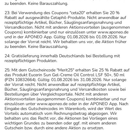
zu beenden. Keine Barauszahlung.
23: Bei Verwendung des Coupons "ceta20" erhalten Sie 20 %
Rabatt auf ausgewählte Cetaphil-Produkte. Nicht anwendbar auf
rezeptpflichtige Artikel, Bücher, Säuglingsanfangsnahrung und
Versandkosten. Nicht mit anderen Aktionsvorteilen (ausgenommen
Coupons) kombinierbar und nur einzulösen unter www.aponeo.de
und in der APONEO App. Gültig: 01.08.2026 bis 01.09.2026. Nur
solange der Vorrat reicht. Wir behalten uns vor, die Aktion früher
zu beenden. Keine Barauszahlung.
24: Gratislieferung innerhalb Deutschlands bei Bestellung mit
rezeptpflichtigen Produkten.
25: Mit dem Gutscheincode "Merit25" erhalten Sie 25 % Rabatt auf
das Produkt Eucerin Sun Gel-Creme Oil Control LSF 50+, 50 ml
(PZN 10832664). Gültig: 01.08.2026 bis 31.08.2026. Nur solange
der Vorrat reicht. Nicht anwendbar auf rezeptpflichtige Artikel,
Bücher, Säuglingsanfangsnahrung und Versandkosten sowie bei
Bestellungen über Vergleichsportale. Nicht mit anderen
Aktionsvorteilen (ausgenommen Coupons) kombinierbar und nur
einzulösen unter www.aponeo.de oder in der APONEO App. Nach
Eingabe des Gutscheincodes im Warenkorb, wird der Wert des
Vorteils automatisch vom Rechnungsbetrag abgezogen. Wir
behalten uns das Recht vor, die Aktionen bei Vorliegen eines
wichtigen Grundes zu beenden oder ggf. mit einem anderen
Gutschein bzw. durch eine andere Aktion zu ersetzen.