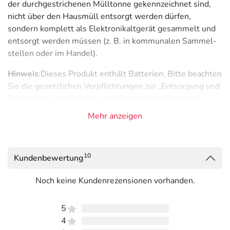
der durchgestrichenen Mülltonne gekennzeichnet sind,
nicht über den Hausmüll entsorgt werden dürfen,
sondern komplett als Elektronikaltgerät gesammelt und
entsorgt werden müssen (z. B. in kommunalen Sammel­
stellen oder im Handel).
Hinweis
:Dieses Produkt enthält Batterien. Bitte beachten
Sie die gesetzlichen Verpflichtungen zur „Entsorgung und
Rücknahme von Elektro- und Elektronikgeräten und
Batterien“ für Endverbraucher.
Entsorgung und
Mehr anzeigen
Rücknahme von Elektro- und Elektronikgeräten und
Batterien
Hinweis
: Dieses Produkt enthält Batterien. Bitte
10
Kundenbewertung
beachten Sie die gesetzlichen Verpflichtungen zur
„Entsorgung und Rücknahme von Elektro- und
Noch keine Kundenrezensionen vorhanden.
Elektronikgeräten und Batterien“ für Endverbraucher.
Entsorgung und Rücknahme von Elektro- und
5
Elektronikgeräten und Batterien
4