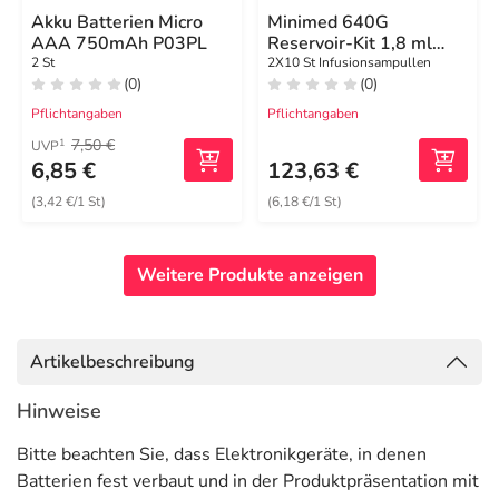
Akku Batterien Micro
Minimed 640G
AAA 750mAh P03PL
Reservoir-Kit 1,8 ml
AA-Batterien
2 St
2X10 St Infusionsampullen
(0)
(0)
Pflichtangaben
Pflichtangaben
7,50 €
1
UVP
6,85 €
123,63 €
(3,42 €/1 St)
(6,18 €/1 St)
Weitere Produkte anzeigen
Artikelbeschreibung
Hinweise
Bitte beachten Sie, dass Elektronikgeräte, in denen
Batterien fest verbaut und in der Produktpräsentation mit