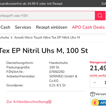
sandkostenfrei ab 34.99 € oder mit Rezept
Sc
 Cash
Services
Rezept einlösen
APO Cash Deals
schuhe
Ansell Micro Touch Nitra Tex EP Nitril Uhs M
Tex EP Nitril Uhs M, 100 St
Mengenrab
Darreichungsform:
Handschuhe
21,4
Packungsgröße:
100 St
PZN/Art.Nr.:
07650250
nicht verf
Anbieter/Hersteller:
SERIMED GmbH &
Co.KG
Grundpreis:
0,21 €/1 St
Versan
Zur Artikelbeschreibung
AP