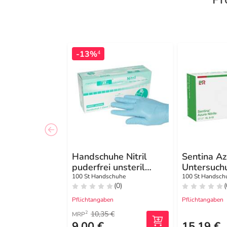
-13%
4
Handschuhe Nitril
Sentina Az
puderfrei unsteril
Untersuch
Größe L blau
huhe unste
100 St Handschuhe
100 St Handsch
(0)
(
10
Pflichtangaben
Pflichtangaben
10,35 €
2
MRP
9,00 €
15,19 €