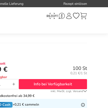
hnelle Lieferung
Rezept einlösen
att
9 €
100 St
Grundpreis:
0,21 €/1 St
ügbar
Info bei Verfügbarkeit
inkl. MwSt. zzgl. Versand
dkostenfrei ab 34,99 €
+0,21 €
sammeln
O Cash