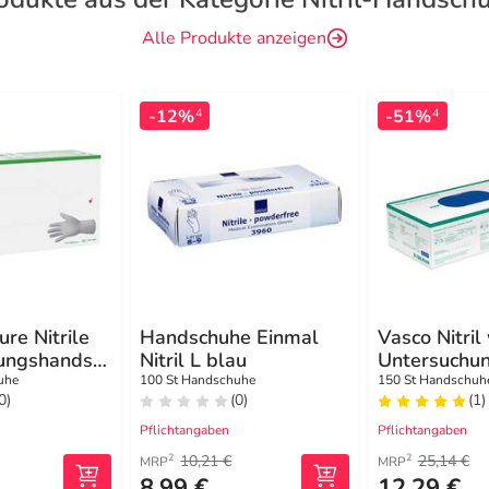
Alle Produkte anzeigen
-12%
-51%
4
4
ure Nitrile
Handschuhe Einmal
Vasco Nitril
ungshandsc
Nitril L blau
Untersuchu
.pf XL 9 -
huhe Größe
uhe
100 St Handschuhe
150 St Handschuh
0)
(0)
(1)
Pflichtangaben
Pflichtangaben
10,21 €
25,14 €
2
2
MRP
MRP
8,99 €
12,29 €