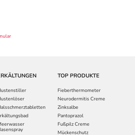
mular
ERKÄLTUNGEN
TOP PRODUKTE
ustenstiller
Fieberthermometer
ustenlöser
Neurodermitis Creme
alsschmerztabletten
Zinksalbe
rkältungsbad
Pantoprazol
eerwasser
Fußpilz Creme
asenspray
Mückenschutz