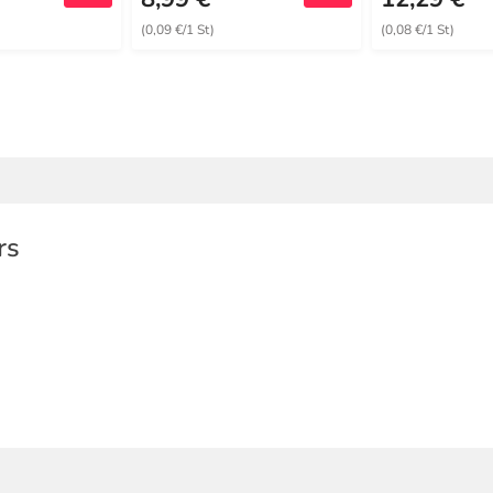
(0,09 €/1 St)
(0,08 €/1 St)
rs