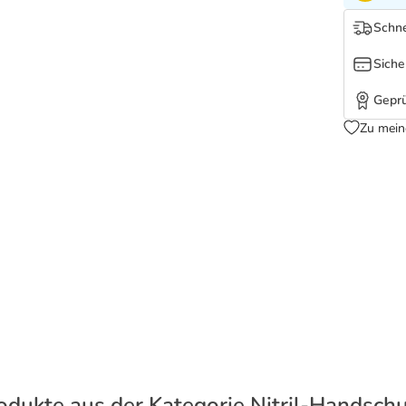
Schne
Siche
Geprü
Zu mein
odukte aus der Kategorie Nitril-Handsch