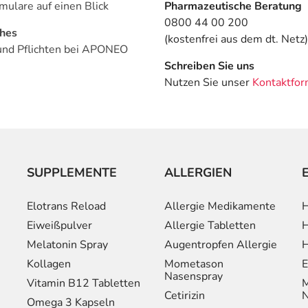
mulare auf einen Blick
Pharmazeutische Beratung
0800 44 00 200
ches
(kostenfrei aus dem dt. Netz)
und Pflichten bei APONEO
Schreiben Sie uns
Nutzen Sie unser
Kontaktfor
SUPPLEMENTE
ALLERGIEN
Elotrans Reload
Allergie Medikamente
H
Eiweißpulver
Allergie Tabletten
H
Melatonin Spray
Augentropfen Allergie
H
Kollagen
Mometason
E
Nasenspray
Vitamin B12 Tabletten
M
Cetirizin
N
Omega 3 Kapseln