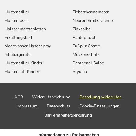
Hustenstiller
Fieberthermometer
Hustenlöser
Neurodermitis Creme
Halsschmerztabletten
Zinksalbe
Erkältungsbad
Pantoprazol
Meerwasser Nasenspray
Fußpilz Creme
Inhaliergeräte
Mückenschutz
Hustenstiller Kinder
Panthenol Salbe
Hustensaft Kinder
Bryonia
AGB
Widerrufsbelehrung
Bestellung widerrufen
Impressum
Datenschutz
Cookie-Einstellungen
Barrierefreiheitserklärung
Informationen zu Preisangaben