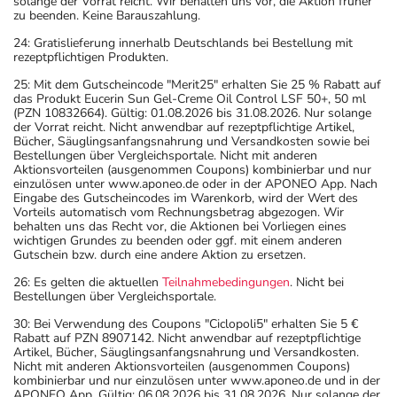
solange der Vorrat reicht. Wir behalten uns vor, die Aktion früher
zu beenden. Keine Barauszahlung.
24: Gratislieferung innerhalb Deutschlands bei Bestellung mit
rezeptpflichtigen Produkten.
25: Mit dem Gutscheincode "Merit25" erhalten Sie 25 % Rabatt auf
das Produkt Eucerin Sun Gel-Creme Oil Control LSF 50+, 50 ml
(PZN 10832664). Gültig: 01.08.2026 bis 31.08.2026. Nur solange
der Vorrat reicht. Nicht anwendbar auf rezeptpflichtige Artikel,
Bücher, Säuglingsanfangsnahrung und Versandkosten sowie bei
Bestellungen über Vergleichsportale. Nicht mit anderen
Aktionsvorteilen (ausgenommen Coupons) kombinierbar und nur
einzulösen unter www.aponeo.de oder in der APONEO App. Nach
Eingabe des Gutscheincodes im Warenkorb, wird der Wert des
Vorteils automatisch vom Rechnungsbetrag abgezogen. Wir
behalten uns das Recht vor, die Aktionen bei Vorliegen eines
wichtigen Grundes zu beenden oder ggf. mit einem anderen
Gutschein bzw. durch eine andere Aktion zu ersetzen.
26: Es gelten die aktuellen
Teilnahmebedingungen
. Nicht bei
Bestellungen über Vergleichsportale.
30: Bei Verwendung des Coupons "Ciclopoli5" erhalten Sie 5 €
Rabatt auf PZN 8907142. Nicht anwendbar auf rezeptpflichtige
Artikel, Bücher, Säuglingsanfangsnahrung und Versandkosten.
Nicht mit anderen Aktionsvorteilen (ausgenommen Coupons)
kombinierbar und nur einzulösen unter www.aponeo.de und in der
APONEO App. Gültig: 06.08.2026 bis 31.08.2026. Nur solange der