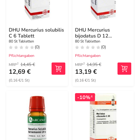
DHU Mercurius solubilis
DHU Mercurius
C 6 Tablett
bijodatus D 12
Tabletten
80 St Tabletten
80 St Tabletten
(0)
(0)
Pflichtangaben
Pflichtangaben
14,45 €
14,95 €
2
2
MRP
MRP
12,69 €
13,19 €
(0,16 €/1 St)
(0,16 €/1 St)
-10%
4