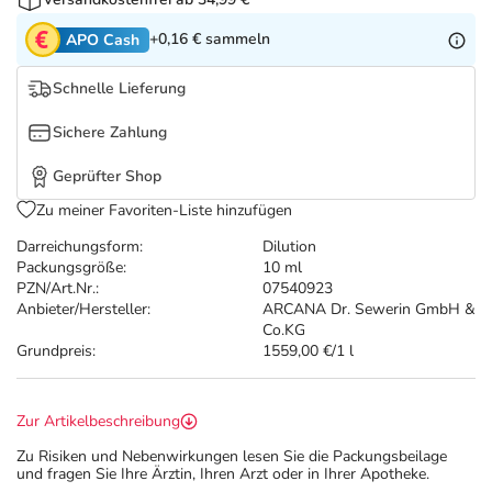
Refluthin, Lasea & Carmenthin Deals
Sport & Fitness
Täglich gut versorgt
+0,16 €
sammeln
APO Cash
Salus Deals
Tierapotheke
Schnelle Lieferung
Vitamine & Mineralstoffe
Sichere Zahlung
Geprüfter Shop
Marken
Zu meiner Favoriten-Liste hinzufügen
Darreichungsform:
Dilution
Packungsgröße:
10 ml
PZN/Art.Nr.:
07540923
Anbieter/Hersteller:
ARCANA Dr. Sewerin GmbH &
Co.KG
Grundpreis:
1559,00 €/1 l
Zur Artikelbeschreibung
Zu Risiken und Nebenwirkungen lesen Sie die Packungsbeilage
und fragen Sie Ihre Ärztin, Ihren Arzt oder in Ihrer Apotheke.