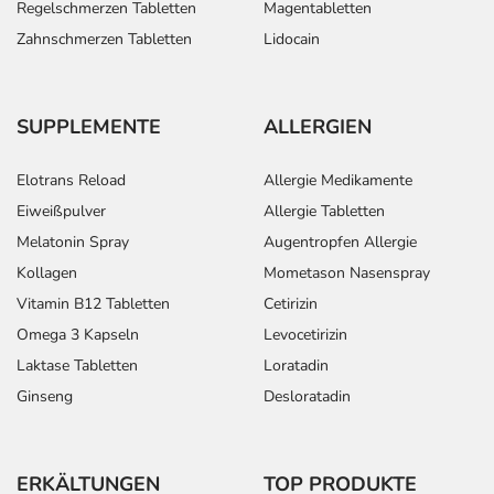
Regelschmerzen Tabletten
Magentabletten
Zahnschmerzen Tabletten
Lidocain
SUPPLEMENTE
ALLERGIEN
Elotrans Reload
Allergie Medikamente
Eiweißpulver
Allergie Tabletten
Melatonin Spray
Augentropfen Allergie
Kollagen
Mometason Nasenspray
Vitamin B12 Tabletten
Cetirizin
Omega 3 Kapseln
Levocetirizin
Laktase Tabletten
Loratadin
Ginseng
Desloratadin
ERKÄLTUNGEN
TOP PRODUKTE