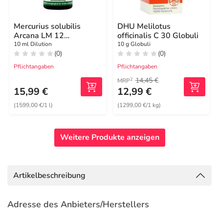
Mercurius solubilis
DHU Melilotus
Arcana LM 12
officinalis C 30 Globuli
Hahnemanni Dilution
10 ml Dilution
10 g Globuli
(0)
(0)
Pflichtangaben
Pflichtangaben
14,45 €
2
MRP
15,99 €
12,99 €
(1599,00 €/1 l)
(1299,00 €/1 kg)
Weitere Produkte anzeigen
Artikelbeschreibung
Adresse des Anbieters/Herstellers