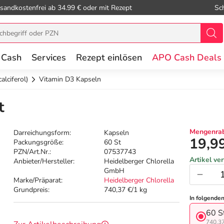
sandkostenfrei ab 34.99 € oder mit Rezept
Sc
 Cash
Services
Rezept einlösen
APO Cash Deals
alciferol)
Vitamin D3 Kapseln
t
Mengenrab
Darreichungsform:
Kapseln
19,9
Packungsgröße:
60 St
PZN/Art.Nr.:
07537743
Artikel ve
Anbieter/Hersteller:
Heidelberger Chlorella
GmbH
Marke/Präparat:
Heidelberger Chlorella
Grundpreis:
740,37 €/1 kg
In folgende
60 S
740,37