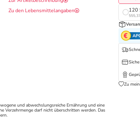
Zur Artikelbeschreibung
120 
Zu den Lebensmittelangaben
555,37
Versan
AP
Schne
Siche
Geprü
Zu mein
sgewogene und abwechslungsreiche Ernährung und eine
e Verzehrmenge darf nicht überschritten werden. Das
ern.