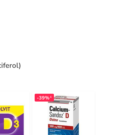
iferol)
-39%
-23%
4
3