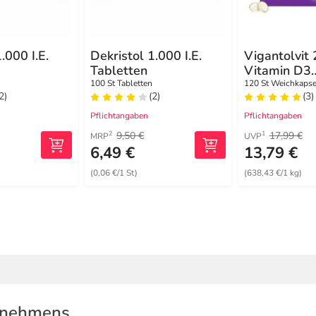
.000 I.E.
Dekristol 1.000 I.E.
Vigantolvit 
Tabletten
Vitamin D3
Weichkapse
100 St Tabletten
120 St Weichkapse
2)
(2)
(3)
Pflichtangaben
Pflichtangaben
9,50 €
17,99 €
2
1
MRP
UVP
6,49 €
13,79 €
(0,06 €/1 St)
(638,43 €/1 kg)
rnehmens