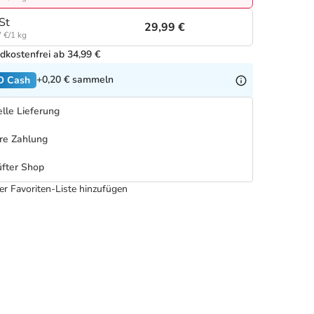
St
29,99 €
 €/1 kg
dkostenfrei ab 34,99 €
+0,20 €
sammeln
O Cash
lle Lieferung
re Zahlung
fter Shop
er Favoriten-Liste hinzufügen