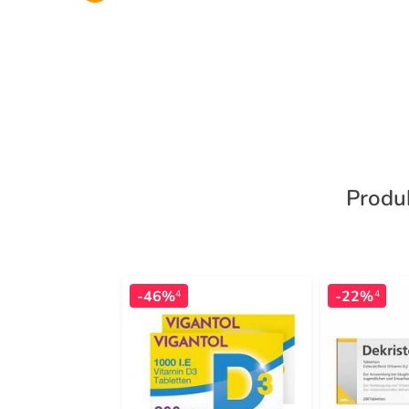
Produk
-46%
-22%
4
4