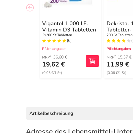
Vigantol 1.000 I.E.
Dekristol 1
Vitamin D3 Tabletten
Tabletten
2x200 St Tabletten
200 St Tabletten
(6)
(
Pflichtangaben
Pflichtangaben
36,60 €
15,37 €
2
2
MRP
MRP
19,62 €
11,99 €
(0,05 €/1 St)
(0,06 €/1 St)
Artikelbeschreibung
Adresse des Lebensmittel-Unte