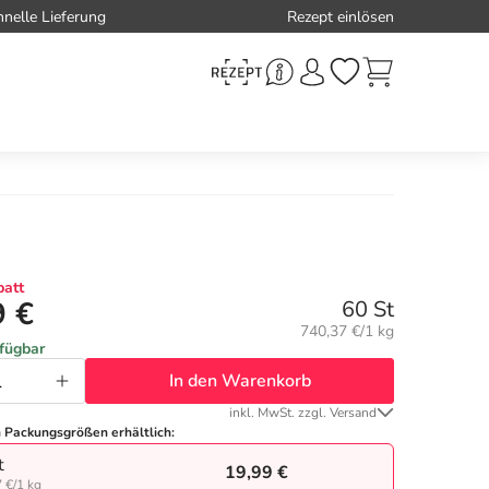
hnelle Lieferung
Rezept einlösen
att
9 €
60 St
Grundpreis:
740,37 €/1 kg
rfügbar
In den Warenkorb
inkl. MwSt. zzgl. Versand
n Packungsgrößen erhältlich:
t
19,99 €
 €/1 kg