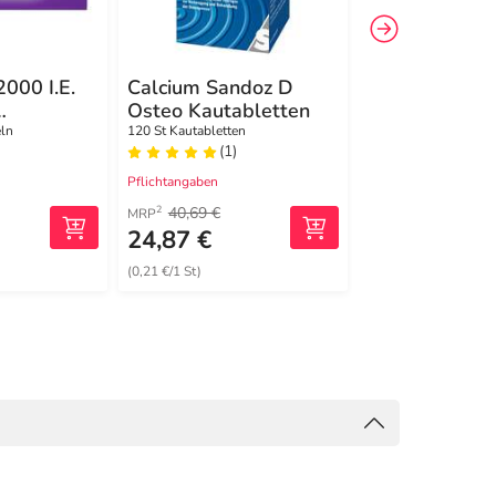
2000 I.E.
Calcium Sandoz D
Dekristolvit 
Osteo Kautabletten
I.E. Tabletten
ln
ln
120 St Kautabletten
120 St Tabletten
(1)
(2)
Pflichtangaben
Pflichtangaben
40,69 €
17,95 €
2
1
MRP
UVP
24,87 €
13,82 €
(0,21 €/1 St)
(418,79 €/1 kg)