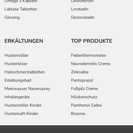
Omega 3 Kapseln
Levocetirizin
Laktase Tabletten
Loratadin
Ginseng
Desloratadin
ERKÄLTUNGEN
TOP PRODUKTE
Hustenstiller
Fieberthermometer
Hustenlöser
Neurodermitis Creme
Halsschmerztabletten
Zinksalbe
Erkältungsbad
Pantoprazol
Meerwasser Nasenspray
Fußpilz Creme
Inhaliergeräte
Mückenschutz
Hustenstiller Kinder
Panthenol Salbe
Hustensaft Kinder
Bryonia