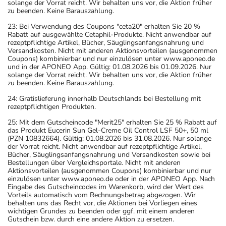
solange der Vorrat reicht. Wir behalten uns vor, die Aktion früher
zu beenden. Keine Barauszahlung.
23: Bei Verwendung des Coupons "ceta20" erhalten Sie 20 %
Rabatt auf ausgewählte Cetaphil-Produkte. Nicht anwendbar auf
rezeptpflichtige Artikel, Bücher, Säuglingsanfangsnahrung und
Versandkosten. Nicht mit anderen Aktionsvorteilen (ausgenommen
Coupons) kombinierbar und nur einzulösen unter www.aponeo.de
und in der APONEO App. Gültig: 01.08.2026 bis 01.09.2026. Nur
solange der Vorrat reicht. Wir behalten uns vor, die Aktion früher
zu beenden. Keine Barauszahlung.
24: Gratislieferung innerhalb Deutschlands bei Bestellung mit
rezeptpflichtigen Produkten.
25: Mit dem Gutscheincode "Merit25" erhalten Sie 25 % Rabatt auf
das Produkt Eucerin Sun Gel-Creme Oil Control LSF 50+, 50 ml
(PZN 10832664). Gültig: 01.08.2026 bis 31.08.2026. Nur solange
der Vorrat reicht. Nicht anwendbar auf rezeptpflichtige Artikel,
Bücher, Säuglingsanfangsnahrung und Versandkosten sowie bei
Bestellungen über Vergleichsportale. Nicht mit anderen
Aktionsvorteilen (ausgenommen Coupons) kombinierbar und nur
einzulösen unter www.aponeo.de oder in der APONEO App. Nach
Eingabe des Gutscheincodes im Warenkorb, wird der Wert des
Vorteils automatisch vom Rechnungsbetrag abgezogen. Wir
behalten uns das Recht vor, die Aktionen bei Vorliegen eines
wichtigen Grundes zu beenden oder ggf. mit einem anderen
Gutschein bzw. durch eine andere Aktion zu ersetzen.