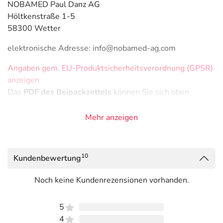
NOBAMED Paul Danz AG
Höltkenstraße 1-5
58300 Wetter
elektronische Adresse: info@nobamed-ag.com
Angaben gem. EU-Produktsicherheitsverordnung (GPSR)
anzeigen
Das
PDF des Beipackzettels
können Sie sich oben
herunterladen.
Mehr anzeigen
10
Kundenbewertung
Noch keine Kundenrezensionen vorhanden.
5
4