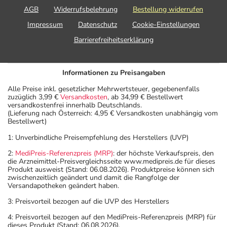
AGB
Widerrufsbelehrung
Bestellung widerrufen
Impressum
Datenschutz
Cookie-Einstellungen
Barrierefreiheitserklärung
Informationen zu Preisangaben
Alle Preise inkl. gesetzlicher Mehrwertsteuer, gegebenenfalls
zuzüglich 3,99 €
Versandkosten
, ab 34,99 € Bestellwert
versandkostenfrei innerhalb Deutschlands.
(Lieferung nach Österreich: 4,95 € Versandkosten unabhängig vom
Bestellwert)
1: Unverbindliche Preisempfehlung des Herstellers (UVP)
2:
MediPreis-Referenzpreis (MRP)
: der höchste Verkaufspreis, den
die Arzneimittel-Preisvergleichsseite www.medipreis.de für dieses
Produkt ausweist (Stand: 06.08.2026). Produktpreise können sich
zwischenzeitlich geändert und damit die Rangfolge der
Versandapotheken geändert haben.
3: Preisvorteil bezogen auf die UVP des Herstellers
4: Preisvorteil bezogen auf den MediPreis-Referenzpreis (MRP) für
dieses Produkt (Stand: 06.08.2026).