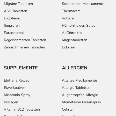
Migräne Tabletten
Sodbrennen Medikamente
ASS Tabletten
Thermacare
Diclofenac
Voltaren
Ibuprofen
Hämorrhoiden Salbe
Paracetamol
Abführmittel
Regelschmerzen Tabletten
Magentabletten
Zahnschmerzen Tabletten
Lidocain
SUPPLEMENTE
ALLERGIEN
Elotrans Reload
Allergie Medikamente
Eiweißpulver
Allergie Tabletten
Melatonin Spray
Augentropfen Allergie
Kollagen
Mometason Nasenspray
Vitamin B12 Tabletten
Cetirizin