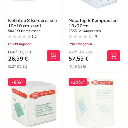
Nobatop 8 Kompressen
Nobatop 8 Kompressen
10x10 cm steril
10x20cm
50X2 St Kompressen
25X5 St Kompressen
(0)
(0)
Pflichtangaben
Pflichtangaben
32,16 €
79,52 €
2
2
MRP
MRP
26,99 €
57,59 €
(0,27 €/1 St)
(0,46 €/1 St)
-8%
-10%
4
4