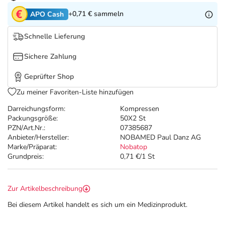
Refluthin, Lasea & Carmenthin Deals
Sport & Fitness
Täglich gut versorgt
+0,71 €
sammeln
APO Cash
Salus Deals
Tierapotheke
Schnelle Lieferung
Sichere Zahlung
Vitamine & Mineralstoffe
Geprüfter Shop
Marken
Zu meiner Favoriten-Liste hinzufügen
Darreichungsform:
Kompressen
Packungsgröße:
50X2 St
PZN/Art.Nr.:
07385687
Anbieter/Hersteller:
NOBAMED Paul Danz AG
Marke/Präparat:
Nobatop
Grundpreis:
0,71 €/1 St
Zur Artikelbeschreibung
Bei diesem Artikel handelt es sich um ein Medizinprodukt.