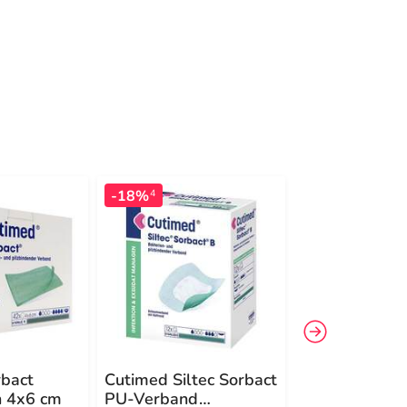
-18%
-27%
4
4
bact
Cutimed Siltec Sorbact
Cutimed Sorb
 4x6 cm
PU-Verband
Carbon Wund