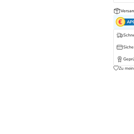
Versan
AP
Schne
Siche
Geprü
Zu mein