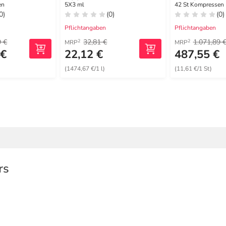
en
5X3 ml
42 St Kompressen
0)
(0)
(0)
Pflichtangaben
Pflichtangaben
9 €
32,81 €
1.071,89 
2
2
MRP
MRP
 €
22,12 €
487,55 €
(1474,67 €/1 l)
(11,61 €/1 St)
rs