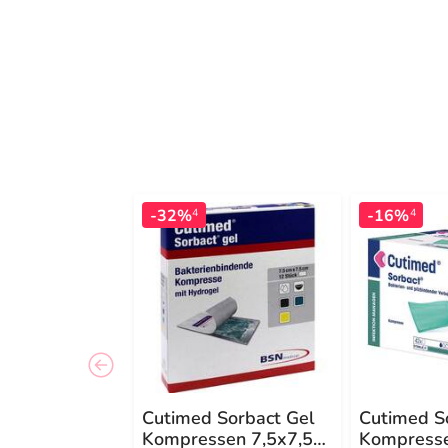
-32%
-16%
4
4
Cutimed Sorbact Gel
Cutimed S
Kompressen 7,5x7,5
Kompress