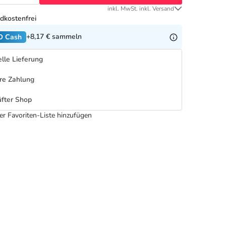
inkl. MwSt. inkl. Versand
dkostenfrei
+8,17 €
sammeln
O Cash
lle Lieferung
re Zahlung
fter Shop
er Favoriten-Liste hinzufügen