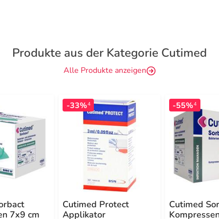
Produkte aus der Kategorie Cutimed
Alle Produkte anzeigen
-33%
-55%
4
4
orbact
Cutimed Protect
Cutimed Sor
en 7x9 cm
Applikator
Kompressen