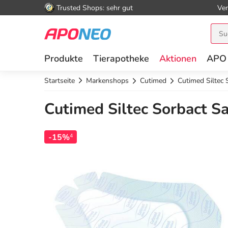
Trusted Shops: sehr gut
Ver
Produkte
Tierapotheke
Aktionen
APO
Startseite
Markenshops
Cutimed
Cutimed Siltec
Cutimed Siltec Sorbact S
-15%
4