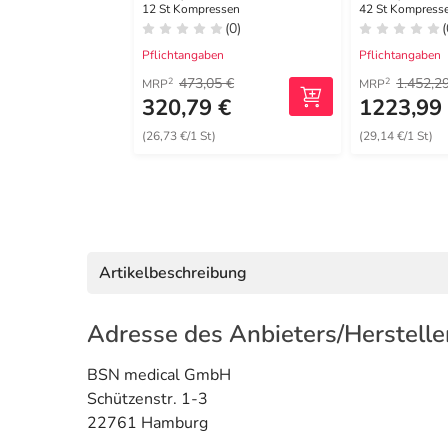
cm
12 St Kompressen
42 St Kompress
(0)
(
Pflichtangaben
Pflichtangaben
473,05 €
1.452,2
2
2
MRP
MRP
320,79 €
1223,99
(26,73 €/1 St)
(29,14 €/1 St)
Artikelbeschreibung
Adresse des Anbieters/Herstelle
BSN medical GmbH
Schützenstr. 1-3
22761 Hamburg