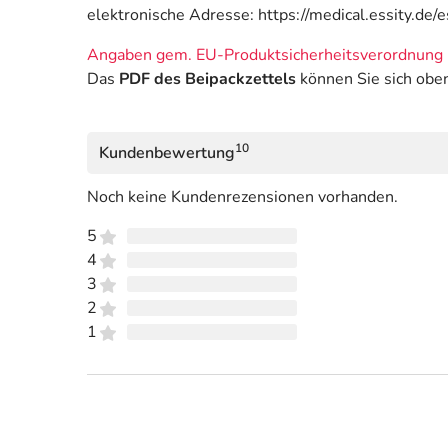
elektronische Adresse: https://medical.essity.de/
Angaben gem. EU-Produktsicherheitsverordnung 
Das
PDF des Beipackzettels
können Sie sich obe
10
Kundenbewertung
Noch keine Kundenrezensionen vorhanden.
5
4
3
2
1