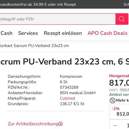
sandkostenfrei ab 34.99 € oder mit Rezept
Sc
 Cash
Services
Rezept einlösen
APO Cash Deals
 Sorbact Sacrum PU-Verband 23x23 cm
acrum PU-Verband 23x23 cm, 6 
Mengenrab
Darreichungsform:
Kompressen
817,
Packungsgröße:
6 St
PZN/Art.Nr.:
07343269
956,
MRP²
Anbieter/Hersteller:
BSN medical GmbH
Artikel ve
Marke/Präparat:
Cutimed
Mehr k
Grundpreis:
136,17 €/1 St
-1%
812,0
Zur Artikelbeschreibung