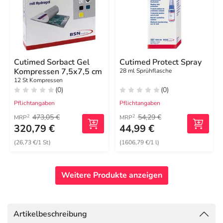
Cutimed Sorbact Gel
Cutimed Protect Spray
Kompressen 7,5x7,5 cm
28 ml Sprühflasche
12 St Kompressen
(0)
(0)
Pflichtangaben
Pflichtangaben
473,05 €
54,29 €
2
2
MRP
MRP
320,79 €
44,99 €
(26,73 €/1 St)
(1606,79 €/1 l)
Weitere Produkte anzeigen
Artikelbeschreibung