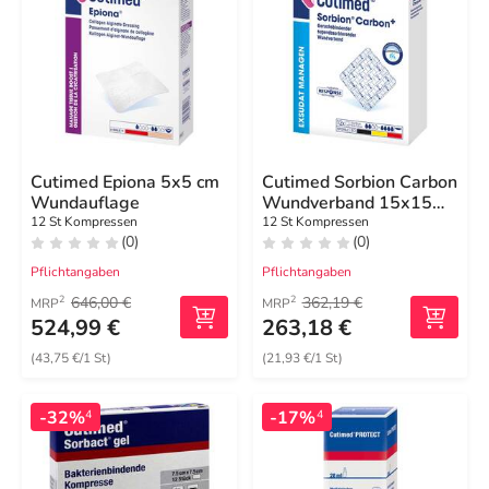
Cutimed Epiona 5x5 cm
Cutimed Sorbion Carbon
Wundauflage
Wundverband 15x15
cm steril
12 St Kompressen
12 St Kompressen
(0)
(0)
Pflichtangaben
Pflichtangaben
646,00 €
362,19 €
2
2
MRP
MRP
524,99 €
263,18 €
(43,75 €/1 St)
(21,93 €/1 St)
-32%
-17%
4
4