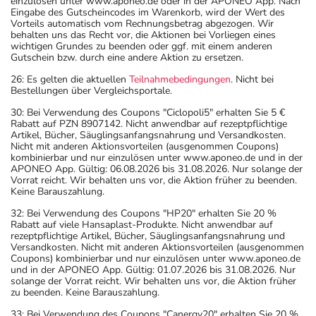
einzulösen unter www.aponeo.de oder in der APONEO App. Nach
Eingabe des Gutscheincodes im Warenkorb, wird der Wert des
Vorteils automatisch vom Rechnungsbetrag abgezogen. Wir
behalten uns das Recht vor, die Aktionen bei Vorliegen eines
wichtigen Grundes zu beenden oder ggf. mit einem anderen
Gutschein bzw. durch eine andere Aktion zu ersetzen.
26: Es gelten die aktuellen
Teilnahmebedingungen
. Nicht bei
Bestellungen über Vergleichsportale.
30: Bei Verwendung des Coupons "Ciclopoli5" erhalten Sie 5 €
Rabatt auf PZN 8907142. Nicht anwendbar auf rezeptpflichtige
Artikel, Bücher, Säuglingsanfangsnahrung und Versandkosten.
Nicht mit anderen Aktionsvorteilen (ausgenommen Coupons)
kombinierbar und nur einzulösen unter www.aponeo.de und in der
APONEO App. Gültig: 06.08.2026 bis 31.08.2026. Nur solange der
Vorrat reicht. Wir behalten uns vor, die Aktion früher zu beenden.
Keine Barauszahlung.
32: Bei Verwendung des Coupons "HP20" erhalten Sie 20 %
Rabatt auf viele Hansaplast-Produkte. Nicht anwendbar auf
rezeptpflichtige Artikel, Bücher, Säuglingsanfangsnahrung und
Versandkosten. Nicht mit anderen Aktionsvorteilen (ausgenommen
Coupons) kombinierbar und nur einzulösen unter www.aponeo.de
und in der APONEO App. Gültig: 01.07.2026 bis 31.08.2026. Nur
solange der Vorrat reicht. Wir behalten uns vor, die Aktion früher
zu beenden. Keine Barauszahlung.
33: Bei Verwendung des Coupons "Canergy20" erhalten Sie 20 %