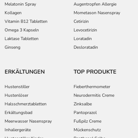
Melatonin Spray
Augentropfen Allergie
Kollagen
Mometason Nasenspray
Vitamin B12 Tabletten
Cetirizin
Omega 3 Kapseln
Levocetirizin
Laktase Tabletten
Loratadin
Ginseng
Desloratadin
ERKÄLTUNGEN
TOP PRODUKTE
Hustenstiller
Fieberthermometer
Hustenlöser
Neurodermitis Creme
Halsschmerztabletten
Zinksalbe
Erkältungsbad
Pantoprazol
Meerwasser Nasenspray
Fußpilz Creme
Inhaliergeräte
Mückenschutz