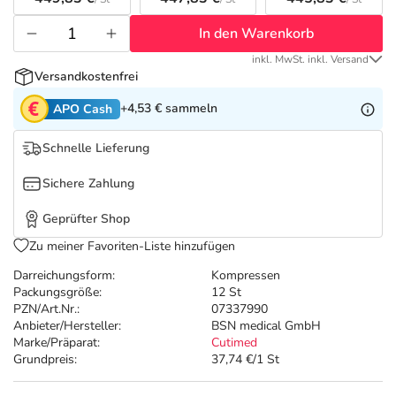
Refluthin, Lasea & Carmenthin Deals
Sport & Fitness
Täglich gut versorgt
In den Warenkorb
Salus Deals
Tierapotheke
inkl. MwSt. inkl. Versand
Versandkostenfrei
Vitamine & Mineralstoffe
+4,53 €
sammeln
APO Cash
Schnelle Lieferung
Marken
Sichere Zahlung
Geprüfter Shop
Zu meiner Favoriten-Liste hinzufügen
Darreichungsform:
Kompressen
Packungsgröße:
12 St
PZN/Art.Nr.:
07337990
Anbieter/Hersteller:
BSN medical GmbH
Marke/Präparat:
Cutimed
Grundpreis:
37,74 €/1 St