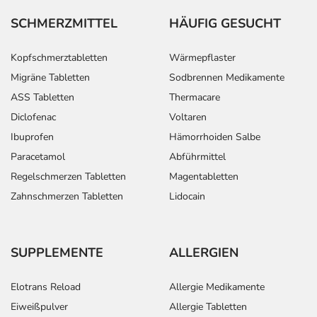
SCHMERZMITTEL
HÄUFIG GESUCHT
Kopfschmerztabletten
Wärmepflaster
Migräne Tabletten
Sodbrennen Medikamente
ASS Tabletten
Thermacare
Diclofenac
Voltaren
Ibuprofen
Hämorrhoiden Salbe
Paracetamol
Abführmittel
Regelschmerzen Tabletten
Magentabletten
Zahnschmerzen Tabletten
Lidocain
SUPPLEMENTE
ALLERGIEN
Elotrans Reload
Allergie Medikamente
Eiweißpulver
Allergie Tabletten