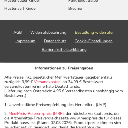
Hustenstiller Kinder
Panthenol Salbe
Hustensaft Kinder
Bryonia
AGB
Widerrufsbelehrung
Bestellung widerrufen
Impressum
Datenschutz
Cookie-Einstellungen
Barrierefreiheitserklärung
Informationen zu Preisangaben
Alle Preise inkl. gesetzlicher Mehrwertsteuer, gegebenenfalls
zuzüglich 3,99 €
Versandkosten
, ab 34,99 € Bestellwert
versandkostenfrei innerhalb Deutschlands.
(Lieferung nach Österreich: 4,95 € Versandkosten unabhängig vom
Bestellwert)
1: Unverbindliche Preisempfehlung des Herstellers (UVP)
2:
MediPreis-Referenzpreis (MRP)
: der höchste Verkaufspreis, den
die Arzneimittel-Preisvergleichsseite www.medipreis.de für dieses
Produkt ausweist (Stand: 07.08.2026). Produktpreise können sich
zwischenzeitlich geändert und damit die Rangfolge der