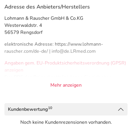
Adresse des Anbieters/Herstellers
Lohmann & Rauscher GmbH & Co.KG
Westerwaldstr. 4
56579 Rengsdorf
elektronische Adresse: https://www.lohmann-
rauscher.com/de-de/ | info@de.LRmed.com
Angaben gem. EU-Produktsicherheitsverordnung (GPSR)
anzeigen
Das
PDF des Beipackzettels
können Sie sich oben
herunterladen.
Mehr anzeigen
10
Kundenbewertung
Noch keine Kundenrezensionen vorhanden.