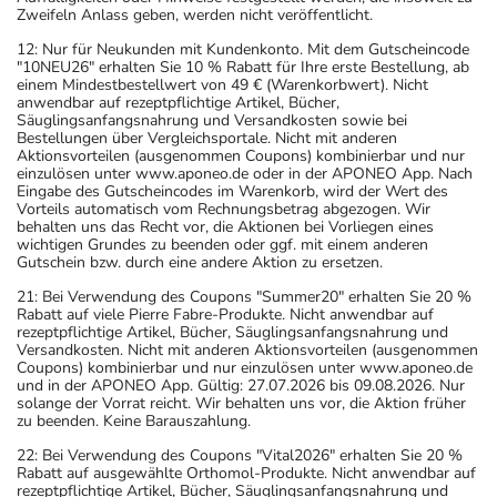
Zweifeln Anlass geben, werden nicht veröffentlicht.
12: Nur für Neukunden mit Kundenkonto. Mit dem Gutscheincode
"10NEU26" erhalten Sie 10 % Rabatt für Ihre erste Bestellung, ab
einem Mindestbestellwert von 49 € (Warenkorbwert). Nicht
anwendbar auf rezeptpflichtige Artikel, Bücher,
Säuglingsanfangsnahrung und Versandkosten sowie bei
Bestellungen über Vergleichsportale. Nicht mit anderen
Aktionsvorteilen (ausgenommen Coupons) kombinierbar und nur
einzulösen unter www.aponeo.de oder in der APONEO App. Nach
Eingabe des Gutscheincodes im Warenkorb, wird der Wert des
Vorteils automatisch vom Rechnungsbetrag abgezogen. Wir
behalten uns das Recht vor, die Aktionen bei Vorliegen eines
wichtigen Grundes zu beenden oder ggf. mit einem anderen
Gutschein bzw. durch eine andere Aktion zu ersetzen.
21: Bei Verwendung des Coupons "Summer20" erhalten Sie 20 %
Rabatt auf viele Pierre Fabre-Produkte. Nicht anwendbar auf
rezeptpflichtige Artikel, Bücher, Säuglingsanfangsnahrung und
Versandkosten. Nicht mit anderen Aktionsvorteilen (ausgenommen
Coupons) kombinierbar und nur einzulösen unter www.aponeo.de
und in der APONEO App. Gültig: 27.07.2026 bis 09.08.2026. Nur
solange der Vorrat reicht. Wir behalten uns vor, die Aktion früher
zu beenden. Keine Barauszahlung.
22: Bei Verwendung des Coupons "Vital2026" erhalten Sie 20 %
Rabatt auf ausgewählte Orthomol-Produkte. Nicht anwendbar auf
rezeptpflichtige Artikel, Bücher, Säuglingsanfangsnahrung und