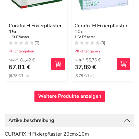
Curafix H Fixierpflaster
Curafix H Fixierpflaster
15c
10c
1 St Pflaster
1 St Pflaster
(0)
(0)
Pflichtangaben
Pflichtangaben
81,42 €
55,76 €
2
2
MRP
MRP
67,81 €
37,89 €
(6,78 €/1 m)
(3,79 €/1 m)
Weitere Produkte anzeigen
Artikelbeschreibung
CURAFIX H Fixierpflaster 20cmx10m