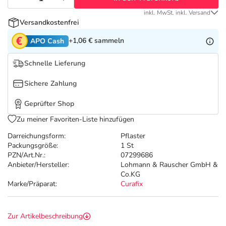
Refluthin, Lasea & Carmenthin Deals
Sport & Fitness
Täglich gut versorgt
inkl. MwSt. inkl. Versand
Versandkostenfrei
Salus Deals
Tierapotheke
+1,06 €
sammeln
APO Cash
Vitamine & Mineralstoffe
Schnelle Lieferung
Sichere Zahlung
Marken
Geprüfter Shop
Zu meiner Favoriten-Liste hinzufügen
Darreichungsform:
Pflaster
Packungsgröße:
1 St
PZN/Art.Nr.:
07299686
Anbieter/Hersteller:
Lohmann & Rauscher GmbH &
Co.KG
Marke/Präparat:
Curafix
Zur Artikelbeschreibung