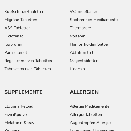
Kopfschmerztabletten
Wärmepflaster
Migräne Tabletten
Sodbrennen Medikamente
ASS Tabletten
Thermacare
Diclofenac
Voltaren
Ibuprofen
Hämorrhoiden Salbe
Paracetamol
Abführmittel
Regelschmerzen Tabletten
Magentabletten
Zahnschmerzen Tabletten
Lidocain
SUPPLEMENTE
ALLERGIEN
Elotrans Reload
Allergie Medikamente
Eiweißpulver
Allergie Tabletten
Melatonin Spray
Augentropfen Allergie
Kollagen
Mometason Nasenspray