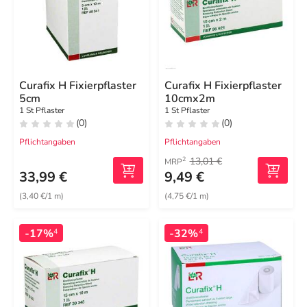
Curafix H Fixierpflaster
Curafix H Fixierpflaster
5cm
10cmx2m
1 St Pflaster
1 St Pflaster
(0)
(0)
Pflichtangaben
Pflichtangaben
13,01 €
2
MRP
33,99 €
9,49 €
(3,40 €/1 m)
(4,75 €/1 m)
-17%
-32%
4
4