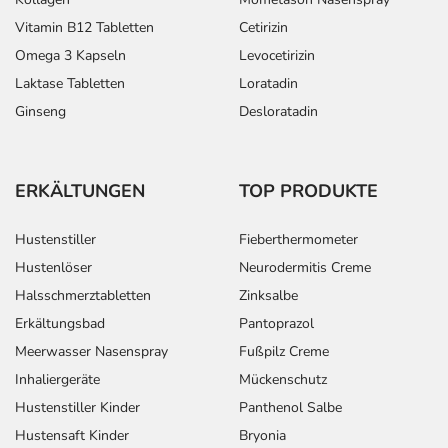
Vitamin B12 Tabletten
Cetirizin
Omega 3 Kapseln
Levocetirizin
Laktase Tabletten
Loratadin
Ginseng
Desloratadin
ERKÄLTUNGEN
TOP PRODUKTE
Hustenstiller
Fieberthermometer
Hustenlöser
Neurodermitis Creme
Halsschmerztabletten
Zinksalbe
Erkältungsbad
Pantoprazol
Meerwasser Nasenspray
Fußpilz Creme
Inhaliergeräte
Mückenschutz
Hustenstiller Kinder
Panthenol Salbe
Hustensaft Kinder
Bryonia