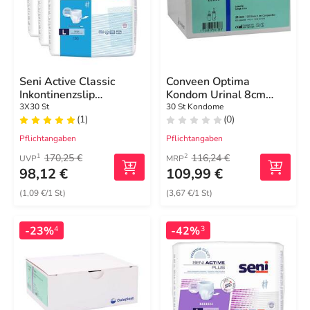
Seni Active Classic
Conveen Optima
Inkontinenzslip
Kondom Urinal 8cm
Einm.large
35mm
3X30 St
30 St Kondome
(1)
(0)
Pflichtangaben
Pflichtangaben
170,25 €
116,24 €
1
2
UVP
MRP
98,12 €
109,99 €
(1,09 €/1 St)
(3,67 €/1 St)
-23%
-42%
4
3