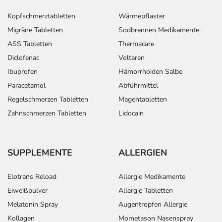
Kopfschmerztabletten
Wärmepflaster
Migräne Tabletten
Sodbrennen Medikamente
ASS Tabletten
Thermacare
Diclofenac
Voltaren
Ibuprofen
Hämorrhoiden Salbe
Paracetamol
Abführmittel
Regelschmerzen Tabletten
Magentabletten
Zahnschmerzen Tabletten
Lidocain
SUPPLEMENTE
ALLERGIEN
Elotrans Reload
Allergie Medikamente
Eiweißpulver
Allergie Tabletten
Melatonin Spray
Augentropfen Allergie
Kollagen
Mometason Nasenspray