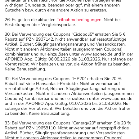
behalten uns das Recht vor, die Aktionen bei Vorliegen eines
wichtigen Grundes zu beenden oder ggf. mit einem anderen
Gutschein bzw. durch eine andere Aktion zu ersetzen.
26: Es gelten die aktuellen
Teilnahmebedingungen
. Nicht bei
Bestellungen über Vergleichsportale.
30: Bei Verwendung des Coupons "Ciclopoli5" erhalten Sie 5 €
Rabatt auf PZN 8907142. Nicht anwendbar auf rezeptpflichtige
Artikel, Bücher, Säuglingsanfangsnahrung und Versandkosten.
Nicht mit anderen Aktionsvorteilen (ausgenommen Coupons)
kombinierbar und nur einzulösen unter www.aponeo.de und in der
APONEO App. Gültig: 06.08.2026 bis 31.08.2026. Nur solange der
Vorrat reicht. Wir behalten uns vor, die Aktion früher zu beenden.
Keine Barauszahlung.
32: Bei Verwendung des Coupons "HP20" erhalten Sie 20 %
Rabatt auf viele Hansaplast-Produkte. Nicht anwendbar auf
rezeptpflichtige Artikel, Bücher, Säuglingsanfangsnahrung und
Versandkosten. Nicht mit anderen Aktionsvorteilen (ausgenommen
Coupons) kombinierbar und nur einzulösen unter www.aponeo.de
und in der APONEO App. Gültig: 01.07.2026 bis 31.08.2026. Nur
solange der Vorrat reicht. Wir behalten uns vor, die Aktion früher
zu beenden. Keine Barauszahlung.
33: Bei Verwendung des Coupons "Canergy20" erhalten Sie 20 %
Rabatt auf PZN 19658110. Nicht anwendbar auf rezeptpflichtige
Artikel, Bücher, Säuglingsanfangsnahrung und Versandkosten.
Nicht mit anderen Aktionsvorteilen (ausgenommen Coupons)