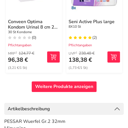
Conveen Optima
Seni Active Plus large
Kondom Urinal 8 cm 28
8X10 St
mm
30 St Kondome
(0)
(2)
Pflichtangaben
Pflichtangaben
124,77 €
238,48 €
2
1
MRP
UVP
96,38 €
138,38 €
(3,21 €/1 St)
(1,73 €/1 St)
Weitere Produkte anzeigen
Artikelbeschreibung
PESSAR Wuerfel Gr.2 32mm