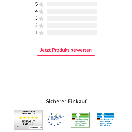
5
83623 Dietramszell-Linden
4
3
elektronische Adresse: https://medesign.de/ |
2
order@medesign.de
1
Angaben gem. EU-Produktsicherheitsverordnung (GPSR)
anzeigen
Jetzt Produkt bewerten
Das
PDF des Beipackzettels
können Sie sich oben
herunterladen.
Sicherer Einkauf