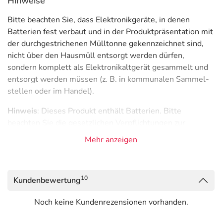
Hinweise
Bitte beachten Sie, dass Elektronikgeräte, in denen
Batterien fest verbaut und in der Produktpräsentation mit
der durchgestrichenen Mülltonne gekennzeichnet sind,
nicht über den Hausmüll entsorgt werden dürfen,
sondern komplett als Elektronikaltgerät gesammelt und
entsorgt werden müssen (z. B. in kommunalen Sammel­
stellen oder im Handel).
Hinweis
: Dieses Produkt enthält Batterien. Bitte
beachten Sie die gesetzlichen Verpflichtungen zur
„Entsorgung und Rücknahme von Elektro- und
Mehr anzeigen
Elektronikgeräten und Batterien“ für Endverbraucher.
Entsorgung und Rücknahme von Elektro- und
Elektronikgeräten und Batterien
10
Kundenbewertung
Adresse des Anbieters/Herstellers
Noch keine Kundenrezensionen vorhanden.
medesign I. C. GmbH
Dietramszeller Str. 6