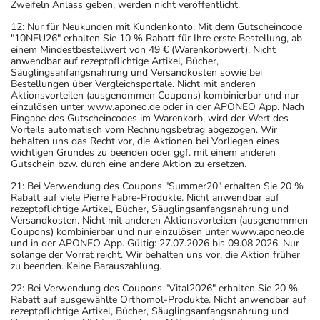
Zweifeln Anlass geben, werden nicht veröffentlicht.
12: Nur für Neukunden mit Kundenkonto. Mit dem Gutscheincode
"10NEU26" erhalten Sie 10 % Rabatt für Ihre erste Bestellung, ab
einem Mindestbestellwert von 49 € (Warenkorbwert). Nicht
anwendbar auf rezeptpflichtige Artikel, Bücher,
Säuglingsanfangsnahrung und Versandkosten sowie bei
Bestellungen über Vergleichsportale. Nicht mit anderen
Aktionsvorteilen (ausgenommen Coupons) kombinierbar und nur
einzulösen unter www.aponeo.de oder in der APONEO App. Nach
Eingabe des Gutscheincodes im Warenkorb, wird der Wert des
Vorteils automatisch vom Rechnungsbetrag abgezogen. Wir
behalten uns das Recht vor, die Aktionen bei Vorliegen eines
wichtigen Grundes zu beenden oder ggf. mit einem anderen
Gutschein bzw. durch eine andere Aktion zu ersetzen.
21: Bei Verwendung des Coupons "Summer20" erhalten Sie 20 %
Rabatt auf viele Pierre Fabre-Produkte. Nicht anwendbar auf
rezeptpflichtige Artikel, Bücher, Säuglingsanfangsnahrung und
Versandkosten. Nicht mit anderen Aktionsvorteilen (ausgenommen
Coupons) kombinierbar und nur einzulösen unter www.aponeo.de
und in der APONEO App. Gültig: 27.07.2026 bis 09.08.2026. Nur
solange der Vorrat reicht. Wir behalten uns vor, die Aktion früher
zu beenden. Keine Barauszahlung.
22: Bei Verwendung des Coupons "Vital2026" erhalten Sie 20 %
Rabatt auf ausgewählte Orthomol-Produkte. Nicht anwendbar auf
rezeptpflichtige Artikel, Bücher, Säuglingsanfangsnahrung und