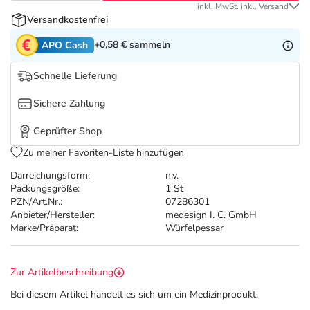
Refluthin, Lasea & Carmenthin Deals
Sport & Fitness
Täglich gut versorgt
inkl. MwSt. inkl. Versand
Versandkostenfrei
Salus Deals
Tierapotheke
+0,58 €
sammeln
APO Cash
Schnelle Lieferung
Vitamine & Mineralstoffe
Sichere Zahlung
Marken
Geprüfter Shop
Zu meiner Favoriten-Liste hinzufügen
Darreichungsform:
n.v.
Packungsgröße:
1 St
PZN/Art.Nr.:
07286301
Anbieter/Hersteller:
medesign I. C. GmbH
Marke/Präparat:
Würfelpessar
Zur Artikelbeschreibung
Bei diesem Artikel handelt es sich um ein Medizinprodukt.