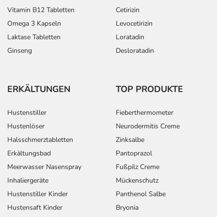
Vitamin B12 Tabletten
Cetirizin
Omega 3 Kapseln
Levocetirizin
Laktase Tabletten
Loratadin
Ginseng
Desloratadin
ERKÄLTUNGEN
TOP PRODUKTE
Hustenstiller
Fieberthermometer
Hustenlöser
Neurodermitis Creme
Halsschmerztabletten
Zinksalbe
Erkältungsbad
Pantoprazol
Meerwasser Nasenspray
Fußpilz Creme
Inhaliergeräte
Mückenschutz
Hustenstiller Kinder
Panthenol Salbe
Hustensaft Kinder
Bryonia