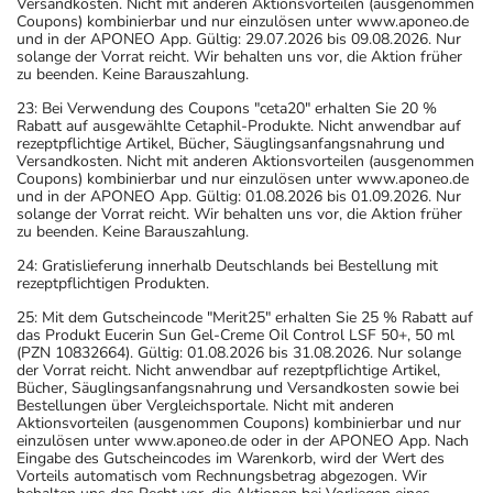
Versandkosten. Nicht mit anderen Aktionsvorteilen (ausgenommen
Coupons) kombinierbar und nur einzulösen unter www.aponeo.de
und in der APONEO App. Gültig: 29.07.2026 bis 09.08.2026. Nur
solange der Vorrat reicht. Wir behalten uns vor, die Aktion früher
zu beenden. Keine Barauszahlung.
23: Bei Verwendung des Coupons "ceta20" erhalten Sie 20 %
Rabatt auf ausgewählte Cetaphil-Produkte. Nicht anwendbar auf
rezeptpflichtige Artikel, Bücher, Säuglingsanfangsnahrung und
Versandkosten. Nicht mit anderen Aktionsvorteilen (ausgenommen
Coupons) kombinierbar und nur einzulösen unter www.aponeo.de
und in der APONEO App. Gültig: 01.08.2026 bis 01.09.2026. Nur
solange der Vorrat reicht. Wir behalten uns vor, die Aktion früher
zu beenden. Keine Barauszahlung.
24: Gratislieferung innerhalb Deutschlands bei Bestellung mit
rezeptpflichtigen Produkten.
25: Mit dem Gutscheincode "Merit25" erhalten Sie 25 % Rabatt auf
das Produkt Eucerin Sun Gel-Creme Oil Control LSF 50+, 50 ml
(PZN 10832664). Gültig: 01.08.2026 bis 31.08.2026. Nur solange
der Vorrat reicht. Nicht anwendbar auf rezeptpflichtige Artikel,
Bücher, Säuglingsanfangsnahrung und Versandkosten sowie bei
Bestellungen über Vergleichsportale. Nicht mit anderen
Aktionsvorteilen (ausgenommen Coupons) kombinierbar und nur
einzulösen unter www.aponeo.de oder in der APONEO App. Nach
Eingabe des Gutscheincodes im Warenkorb, wird der Wert des
Vorteils automatisch vom Rechnungsbetrag abgezogen. Wir