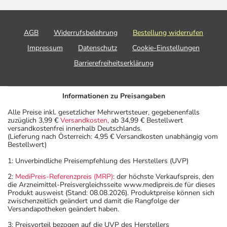
AGB
Widerrufsbelehrung
Bestellung widerrufen
Impressum
Datenschutz
Cookie-Einstellungen
Barrierefreiheitserklärung
Informationen zu Preisangaben
Alle Preise inkl. gesetzlicher Mehrwertsteuer, gegebenenfalls
zuzüglich 3,99 €
Versandkosten
, ab 34,99 € Bestellwert
versandkostenfrei innerhalb Deutschlands.
(Lieferung nach Österreich: 4,95 € Versandkosten unabhängig vom
Bestellwert)
1: Unverbindliche Preisempfehlung des Herstellers (UVP)
2:
MediPreis-Referenzpreis (MRP)
: der höchste Verkaufspreis, den
die Arzneimittel-Preisvergleichsseite www.medipreis.de für dieses
Produkt ausweist (Stand: 08.08.2026). Produktpreise können sich
zwischenzeitlich geändert und damit die Rangfolge der
Versandapotheken geändert haben.
3: Preisvorteil bezogen auf die UVP des Herstellers