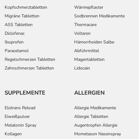
Kopfschmerztabletten
Wärmepflaster
Migräne Tabletten
Sodbrennen Medikamente
ASS Tabletten
Thermacare
Diclofenac
Voltaren
Ibuprofen
Hämorrhoiden Salbe
Paracetamol
Abführmittel
Regelschmerzen Tabletten
Magentabletten
Zahnschmerzen Tabletten
Lidocain
SUPPLEMENTE
ALLERGIEN
Elotrans Reload
Allergie Medikamente
Eiweißpulver
Allergie Tabletten
Melatonin Spray
Augentropfen Allergie
Kollagen
Mometason Nasenspray