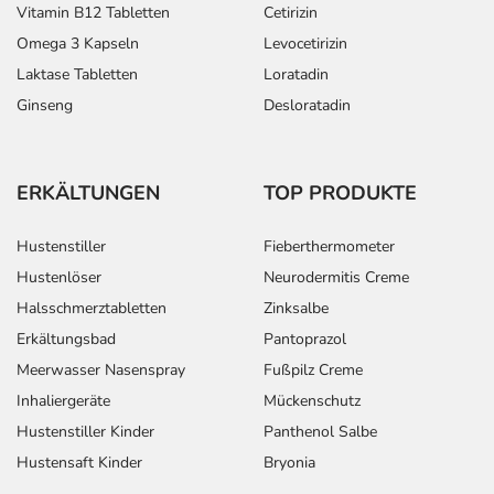
Vitamin B12 Tabletten
Cetirizin
Omega 3 Kapseln
Levocetirizin
Laktase Tabletten
Loratadin
Ginseng
Desloratadin
ERKÄLTUNGEN
TOP PRODUKTE
Hustenstiller
Fieberthermometer
Hustenlöser
Neurodermitis Creme
Halsschmerztabletten
Zinksalbe
Erkältungsbad
Pantoprazol
Meerwasser Nasenspray
Fußpilz Creme
Inhaliergeräte
Mückenschutz
Hustenstiller Kinder
Panthenol Salbe
Hustensaft Kinder
Bryonia