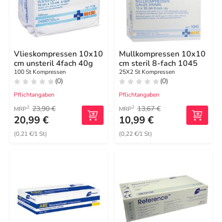
Vlieskompressen 10x10
Mullkompressen 10x10
cm unsteril 4fach 40g
cm steril 8-fach 1045
100 St Kompressen
25X2 St Kompressen
(0)
(0)
Pflichtangaben
Pflichtangaben
23,90 €
13,67 €
2
2
MRP
MRP
20,99 €
10,99 €
(0,21 €/1 St)
(0,22 €/1 St)