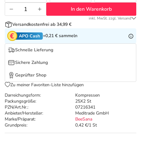
Refluthin, Lasea & Carmenthin Deals
Sport & Fitness
Täglich gut versorgt
In den Warenkorb
Salus Deals
Tierapotheke
inkl. MwSt. zzgl. Versand
Versandkostenfrei ab 34,99 €
+0,21 €
sammeln
APO Cash
Vitamine & Mineralstoffe
Schnelle Lieferung
Marken
Sichere Zahlung
Geprüfter Shop
Zu meiner Favoriten-Liste hinzufügen
Darreichungsform:
Kompressen
Packungsgröße:
25X2 St
PZN/Art.Nr.:
07216341
Anbieter/Hersteller:
Meditrade GmbH
Marke/Präparat:
BeeSana
Grundpreis:
0,42 €/1 St