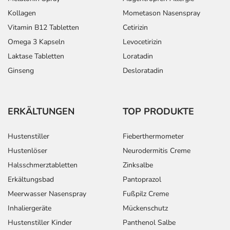
Kollagen
Mometason Nasenspray
Vitamin B12 Tabletten
Cetirizin
Omega 3 Kapseln
Levocetirizin
Laktase Tabletten
Loratadin
Ginseng
Desloratadin
ERKÄLTUNGEN
TOP PRODUKTE
Hustenstiller
Fieberthermometer
Hustenlöser
Neurodermitis Creme
Halsschmerztabletten
Zinksalbe
Erkältungsbad
Pantoprazol
Meerwasser Nasenspray
Fußpilz Creme
Inhaliergeräte
Mückenschutz
Hustenstiller Kinder
Panthenol Salbe