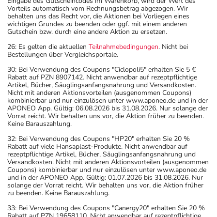
Eingabe des Gutscheincodes im Warenkorb, wird der Wert des
Vorteils automatisch vom Rechnungsbetrag abgezogen. Wir
behalten uns das Recht vor, die Aktionen bei Vorliegen eines
wichtigen Grundes zu beenden oder ggf. mit einem anderen
Gutschein bzw. durch eine andere Aktion zu ersetzen.
26: Es gelten die aktuellen
Teilnahmebedingungen
. Nicht bei
Bestellungen über Vergleichsportale.
30: Bei Verwendung des Coupons "Ciclopoli5" erhalten Sie 5 €
Rabatt auf PZN 8907142. Nicht anwendbar auf rezeptpflichtige
Artikel, Bücher, Säuglingsanfangsnahrung und Versandkosten.
Nicht mit anderen Aktionsvorteilen (ausgenommen Coupons)
kombinierbar und nur einzulösen unter www.aponeo.de und in der
APONEO App. Gültig: 06.08.2026 bis 31.08.2026. Nur solange der
Vorrat reicht. Wir behalten uns vor, die Aktion früher zu beenden.
Keine Barauszahlung.
32: Bei Verwendung des Coupons "HP20" erhalten Sie 20 %
Rabatt auf viele Hansaplast-Produkte. Nicht anwendbar auf
rezeptpflichtige Artikel, Bücher, Säuglingsanfangsnahrung und
Versandkosten. Nicht mit anderen Aktionsvorteilen (ausgenommen
Coupons) kombinierbar und nur einzulösen unter www.aponeo.de
und in der APONEO App. Gültig: 01.07.2026 bis 31.08.2026. Nur
solange der Vorrat reicht. Wir behalten uns vor, die Aktion früher
zu beenden. Keine Barauszahlung.
33: Bei Verwendung des Coupons "Canergy20" erhalten Sie 20 %
Rabatt auf PZN 19658110. Nicht anwendbar auf rezeptpflichtige