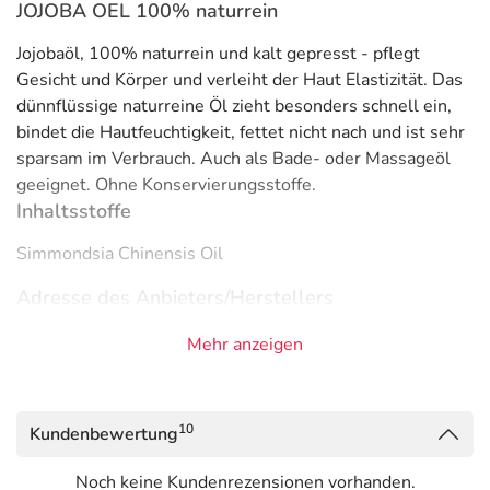
JOJOBA OEL 100% naturrein
Jojobaöl, 100% naturrein und kalt gepresst - pflegt
Gesicht und Körper und verleiht der Haut Elastizität. Das
dünnflüssige naturreine Öl zieht besonders schnell ein,
bindet die Hautfeuchtigkeit, fettet nicht nach und ist sehr
sparsam im Verbrauch. Auch als Bade- oder Massageöl
geeignet. Ohne Konservierungsstoffe.
Inhaltsstoffe
Simmondsia Chinensis Oil
Adresse des Anbieters/Herstellers
medesign I. C. GmbH
Mehr anzeigen
Dietramszeller Str. 6
83623 Dietramszell-Linden
10
Kundenbewertung
elektronische Adresse: https://medesign.de/ |
order@medesign.de
Noch keine Kundenrezensionen vorhanden.