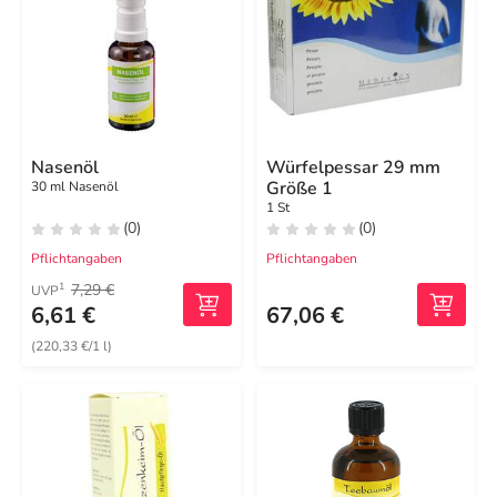
Nasenöl
Würfelpessar 29 mm
Größe 1
30 ml Nasenöl
1 St
(0)
(0)
Pflichtangaben
Pflichtangaben
7,29 €
1
UVP
6,61 €
67,06 €
(220,33 €/1 l)