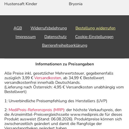
Hustensaft Kinder
Bryonia
AGB
Widerrufsbelehrung
Bestellung widerrufen
Impressum
Datenschutz
Cookie-Einstellungen
Barrierefreiheitserklärung
Informationen zu Preisangaben
Alle Preise inkl. gesetzlicher Mehrwertsteuer, gegebenenfalls
zuzüglich 3,99 €
Versandkosten
, ab 34,99 € Bestellwert
versandkostenfrei innerhalb Deutschlands.
(Lieferung nach Österreich: 4,95 € Versandkosten unabhängig vom
Bestellwert)
1: Unverbindliche Preisempfehlung des Herstellers (UVP)
2:
MediPreis-Referenzpreis (MRP)
: der höchste Verkaufspreis, den
die Arzneimittel-Preisvergleichsseite www.medipreis.de für dieses
Produkt ausweist (Stand: 06.08.2026). Produktpreise können sich
zwischenzeitlich geändert und damit die Rangfolge der
Versandapotheken geändert haben.