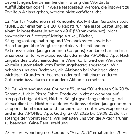
Bewertungen, bei denen bei der Prüfung des Wortlauts
Auffälligkeiten oder Hinweise festgestellt werden, die insoweit zu
Zweifeln Anlass geben, werden nicht veröffentlicht.
12: Nur für Neukunden mit Kundenkonto. Mit dem Gutscheincode
"10NEU26" erhalten Sie 10 % Rabatt für Ihre erste Bestellung, ab
einem Mindestbestellwert von 49 € (Warenkorbwert). Nicht
anwendbar auf rezeptpflichtige Artikel, Bücher,
Säuglingsanfangsnahrung und Versandkosten sowie bei
Bestellungen über Vergleichsportale. Nicht mit anderen
Aktionsvorteilen (ausgenommen Coupons) kombinierbar und nur
einzulösen unter www.aponeo.de oder in der APONEO App. Nach
Eingabe des Gutscheincodes im Warenkorb, wird der Wert des
Vorteils automatisch vom Rechnungsbetrag abgezogen. Wir
behalten uns das Recht vor, die Aktionen bei Vorliegen eines
wichtigen Grundes zu beenden oder ggf. mit einem anderen
Gutschein bzw. durch eine andere Aktion zu ersetzen.
21: Bei Verwendung des Coupons "Summer20" erhalten Sie 20 %
Rabatt auf viele Pierre Fabre-Produkte. Nicht anwendbar auf
rezeptpflichtige Artikel, Bücher, Säuglingsanfangsnahrung und
Versandkosten. Nicht mit anderen Aktionsvorteilen (ausgenommen
Coupons) kombinierbar und nur einzulösen unter www.aponeo.de
und in der APONEO App. Gültig: 27.07.2026 bis 09.08.2026. Nur
solange der Vorrat reicht. Wir behalten uns vor, die Aktion früher
zu beenden. Keine Barauszahlung.
22: Bei Verwendung des Coupons "Vital2026" erhalten Sie 20 %