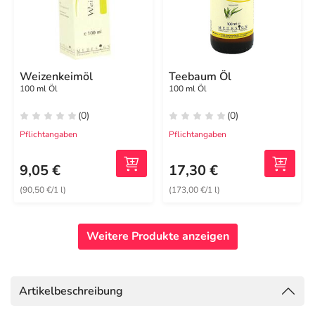
Weizenkeimöl
Teebaum Öl
100 ml Öl
100 ml Öl
(0)
(0)
Pflichtangaben
Pflichtangaben
9,05 €
17,30 €
(90,50 €/1 l)
(173,00 €/1 l)
Weitere Produkte anzeigen
Artikelbeschreibung