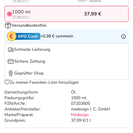
Refluthin, Lasea & Carmenthin Deals
Sport & Fitness
Täglich gut versorgt
MRP²
10,93 €
74,90 €/1 l
1000 ml
37,99 €
Salus Deals
Tierapotheke
37,99 €/1 l
Versandkostenfrei
Vitamine & Mineralstoffe
+0,38 €
sammeln
APO Cash
Schnelle Lieferung
Marken
Sichere Zahlung
Geprüfter Shop
Zu meiner Favoriten-Liste hinzufügen
Darreichungsform:
Öl
Packungsgröße:
1000 ml
PZN/Art.Nr.:
07203605
Anbieter/Hersteller:
medesign I. C. GmbH
Marke/Präparat:
Medesign
Grundpreis:
37,99 €/1 l