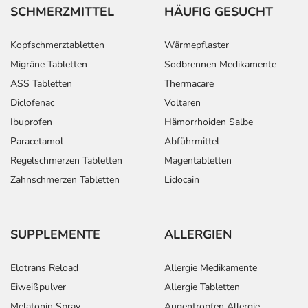
SCHMERZMITTEL
HÄUFIG GESUCHT
Kopfschmerztabletten
Wärmepflaster
Migräne Tabletten
Sodbrennen Medikamente
ASS Tabletten
Thermacare
Diclofenac
Voltaren
Ibuprofen
Hämorrhoiden Salbe
Paracetamol
Abführmittel
Regelschmerzen Tabletten
Magentabletten
Zahnschmerzen Tabletten
Lidocain
SUPPLEMENTE
ALLERGIEN
Elotrans Reload
Allergie Medikamente
Eiweißpulver
Allergie Tabletten
Melatonin Spray
Augentropfen Allergie