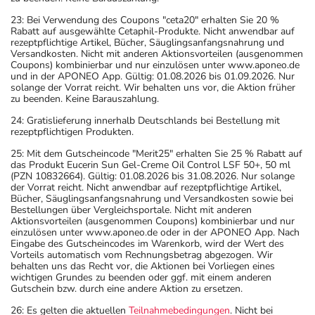
23: Bei Verwendung des Coupons "ceta20" erhalten Sie 20 %
Rabatt auf ausgewählte Cetaphil-Produkte. Nicht anwendbar auf
rezeptpflichtige Artikel, Bücher, Säuglingsanfangsnahrung und
Versandkosten. Nicht mit anderen Aktionsvorteilen (ausgenommen
Coupons) kombinierbar und nur einzulösen unter www.aponeo.de
und in der APONEO App. Gültig: 01.08.2026 bis 01.09.2026. Nur
solange der Vorrat reicht. Wir behalten uns vor, die Aktion früher
zu beenden. Keine Barauszahlung.
24: Gratislieferung innerhalb Deutschlands bei Bestellung mit
rezeptpflichtigen Produkten.
25: Mit dem Gutscheincode "Merit25" erhalten Sie 25 % Rabatt auf
das Produkt Eucerin Sun Gel-Creme Oil Control LSF 50+, 50 ml
(PZN 10832664). Gültig: 01.08.2026 bis 31.08.2026. Nur solange
der Vorrat reicht. Nicht anwendbar auf rezeptpflichtige Artikel,
Bücher, Säuglingsanfangsnahrung und Versandkosten sowie bei
Bestellungen über Vergleichsportale. Nicht mit anderen
Aktionsvorteilen (ausgenommen Coupons) kombinierbar und nur
einzulösen unter www.aponeo.de oder in der APONEO App. Nach
Eingabe des Gutscheincodes im Warenkorb, wird der Wert des
Vorteils automatisch vom Rechnungsbetrag abgezogen. Wir
behalten uns das Recht vor, die Aktionen bei Vorliegen eines
wichtigen Grundes zu beenden oder ggf. mit einem anderen
Gutschein bzw. durch eine andere Aktion zu ersetzen.
26: Es gelten die aktuellen
Teilnahmebedingungen
. Nicht bei