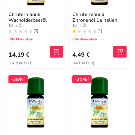
Chrütermännli
Chrütermännli
Wacholderbeeröl
Zitronenöl 1a Italien
10 ml Öl
10 ml Öl
(0)
(1)
Pflichtangaben
Pflichtangaben
14,19 €
4,49 €
(1419,00 €/1 l)
(449,00 €/1 l)
-25%
-21%
4
4