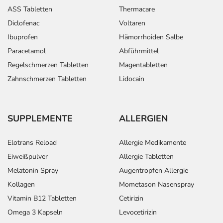
ASS Tabletten
Thermacare
Diclofenac
Voltaren
Ibuprofen
Hämorrhoiden Salbe
Paracetamol
Abführmittel
Regelschmerzen Tabletten
Magentabletten
Zahnschmerzen Tabletten
Lidocain
SUPPLEMENTE
ALLERGIEN
Elotrans Reload
Allergie Medikamente
Eiweißpulver
Allergie Tabletten
Melatonin Spray
Augentropfen Allergie
Kollagen
Mometason Nasenspray
Vitamin B12 Tabletten
Cetirizin
Omega 3 Kapseln
Levocetirizin