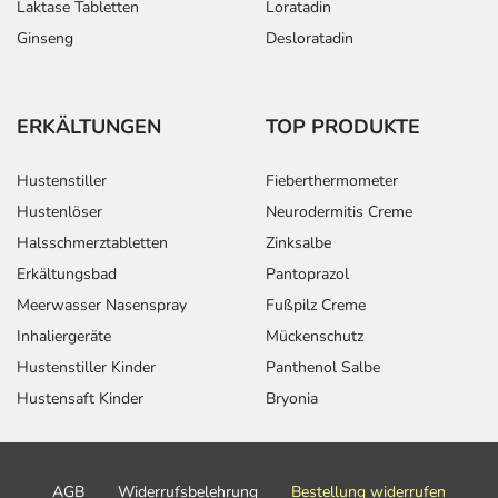
Laktase Tabletten
Loratadin
Ginseng
Desloratadin
ERKÄLTUNGEN
TOP PRODUKTE
Hustenstiller
Fieberthermometer
Hustenlöser
Neurodermitis Creme
Halsschmerztabletten
Zinksalbe
Erkältungsbad
Pantoprazol
Meerwasser Nasenspray
Fußpilz Creme
Inhaliergeräte
Mückenschutz
Hustenstiller Kinder
Panthenol Salbe
Hustensaft Kinder
Bryonia
AGB
Widerrufsbelehrung
Bestellung widerrufen