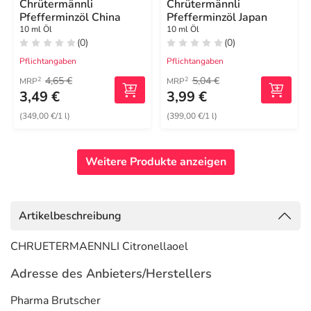
Chrütermännli
Chrütermännli
Pfefferminzöl China
Pfefferminzöl Japan
10 ml Öl
10 ml Öl
(0)
(0)
Pflichtangaben
Pflichtangaben
4,65 €
5,04 €
2
2
MRP
MRP
3,49 €
3,99 €
(349,00 €/1 l)
(399,00 €/1 l)
Weitere Produkte anzeigen
Artikelbeschreibung
CHRUETERMAENNLI Citronellaoel
Adresse des Anbieters/Herstellers
Pharma Brutscher