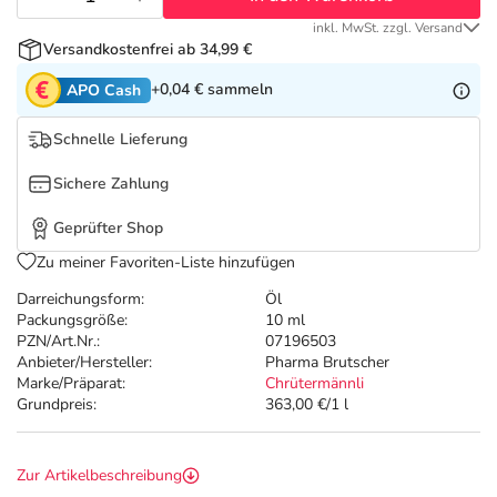
Refluthin, Lasea & Carmenthin Deals
Sport & Fitness
Täglich gut versorgt
inkl. MwSt. zzgl. Versand
Versandkostenfrei ab 34,99 €
Salus Deals
Tierapotheke
+0,04 €
sammeln
APO Cash
Vitamine & Mineralstoffe
Schnelle Lieferung
Sichere Zahlung
Marken
Geprüfter Shop
Zu meiner Favoriten-Liste hinzufügen
Darreichungsform:
Öl
Packungsgröße:
10 ml
PZN/Art.Nr.:
07196503
Anbieter/Hersteller:
Pharma Brutscher
Marke/Präparat:
Chrütermännli
Grundpreis:
363,00 €/1 l
Zur Artikelbeschreibung