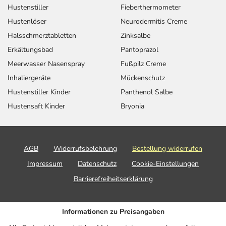
Hustenstiller
Fieberthermometer
Hustenlöser
Neurodermitis Creme
Halsschmerztabletten
Zinksalbe
Erkältungsbad
Pantoprazol
Meerwasser Nasenspray
Fußpilz Creme
Inhaliergeräte
Mückenschutz
Hustenstiller Kinder
Panthenol Salbe
Hustensaft Kinder
Bryonia
AGB
Widerrufsbelehrung
Bestellung widerrufen
Impressum
Datenschutz
Cookie-Einstellungen
Barrierefreiheitserklärung
Informationen zu Preisangaben