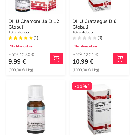
DHU Chamomilla D 12
DHU Crataegus D 6
Globuli
Globuli
10 g Globuli
10 g Globuli
(1)
(0)
Pflichtangaben
Pflichtangaben
12,30 €
12,21 €
2
2
MRP
MRP
9,99 €
10,99 €
(999,00 €/1 kg)
(1099,00 €/1 kg)
-11%
4