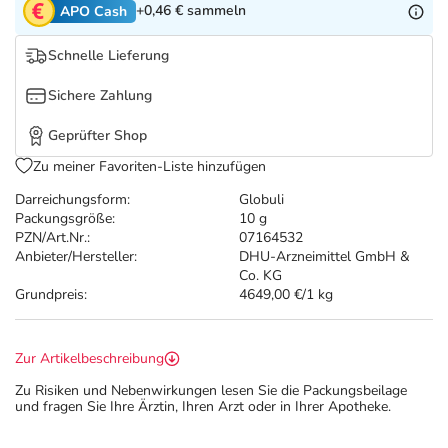
Refluthin, Lasea & Carmenthin Deals
Sport & Fitness
Täglich gut versorgt
+0,46 €
sammeln
APO Cash
Schnelle Lieferung
Salus Deals
Tierapotheke
Sichere Zahlung
Vitamine & Mineralstoffe
Geprüfter Shop
Zu meiner Favoriten-Liste hinzufügen
Marken
Darreichungsform:
Globuli
Packungsgröße:
10 g
PZN/Art.Nr.:
07164532
Anbieter/Hersteller:
DHU-Arzneimittel GmbH &
Co. KG
Grundpreis:
4649,00 €/1 kg
Zur Artikelbeschreibung
Zu Risiken und Nebenwirkungen lesen Sie die Packungsbeilage
und fragen Sie Ihre Ärztin, Ihren Arzt oder in Ihrer Apotheke.