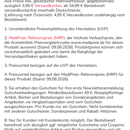
Alle Preise inkl. gesetzlicher Mehrwertsteuer, gegebenenfalls
zuzüglich 3,99 €
Versandkosten
, ab 34,99 € Bestellwert
versandkostenfrei innerhalb Deutschlands.
(Lieferung nach Österreich: 4,95 € Versandkosten unabhängig vom
Bestellwert)
1: Unverbindliche Preisempfehlung des Herstellers (UVP)
2:
MediPreis-Referenzpreis (MRP)
: der höchste Verkaufspreis, den
die Arzneimittel-Preisvergleichsseite www.medipreis.de für dieses
Produkt ausweist (Stand: 09.08.2026). Produktpreise können sich
zwischenzeitlich geändert und damit die Rangfolge der
Versandapotheken geändert haben.
3: Preisvorteil bezogen auf die UVP des Herstellers
4: Preisvorteil bezogen auf den MediPreis-Referenzpreis (MRP) für
dieses Produkt (Stand: 09.08.2026).
5: Sie erhalten den Gutschein für Ihre erste Newsletteranmeldung.
Gutscheinbedingungen: Mindestbestellwert 49 €. Rezeptpflichtige
Artikel, Bücher und Bestellungen von Sonderangeboten und
Angeboten via Vergleichsportalen sind vom Gutschein
ausgeschlossen. Pro Kunde nur ein Gutschein. Nicht kombinierbar
mit anderen Gutscheinen, Sonderpreisen und Rabatt-Aktionen.
8: Nur für Kunden mit Kundenkonto möglich. Der Bestellwert
berechnet sich abzüglich ggf. eingelöster Gutscheine und Coupons.
Nicht auf rezeptpflichtige Artikel und Bücher anwendbar und gilt