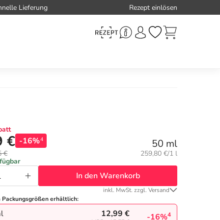
hnelle Lieferung
Rezept einlösen
att
9 €
-16%
4
50 ml
Grundpreis:
5 €
259,80 €/1 l
rfügbar
In den Warenkorb
inkl. MwSt. zzgl. Versand
n Packungsgrößen erhältlich:
12,99 €
l
4
-16%