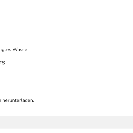
nigtes Wasse
rs
n herunterladen.