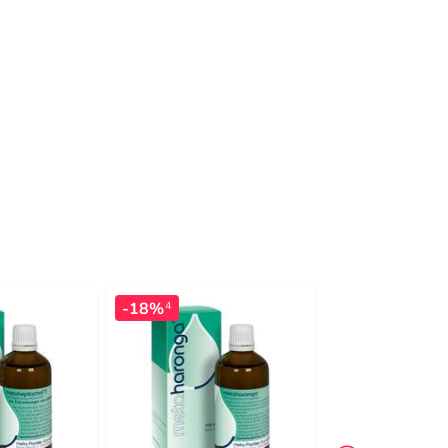
-18%
-21%
4
4