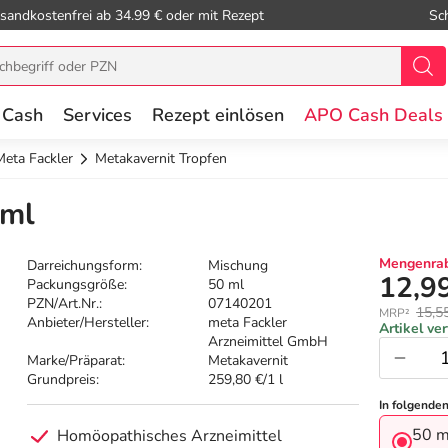
sandkostenfrei ab 34.99 € oder mit Rezept
Sc
 Cash
Services
Rezept einlösen
APO Cash Deals
Meta Fackler
Metakavernit Tropfen
 ml
Mengenrab
Darreichungsform:
Mischung
12,9
Packungsgröße:
50 ml
PZN/Art.Nr.:
07140201
15,5
MRP²
Anbieter/Hersteller:
meta Fackler
Artikel ve
Arzneimittel GmbH
Marke/Präparat:
Metakavernit
Grundpreis:
259,80 €/1 l
In folgende
50 m
Homöopathisches Arzneimittel