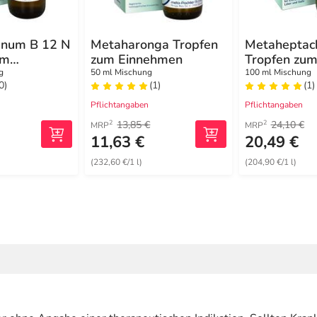
anum B 12 N
Metaharonga Tropfen
Metaheptac
um
zum Einnehmen
Tropfen zu
n
Einnehmen
g
50 ml Mischung
100 ml Mischung
0)
(1)
(1)
Pflichtangaben
Pflichtangaben
13,85 €
24,10 €
2
2
MRP
MRP
11,63 €
20,49 €
(232,60 €/1 l)
(204,90 €/1 l)