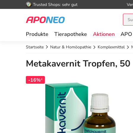
Trusted Shops: sehr gut
Ver
Produkte
Tierapotheke
Aktionen
APO
Startseite
Natur & Homöopathie
Komplexmittel
Metakavernit Tropfen, 50
-16%
4