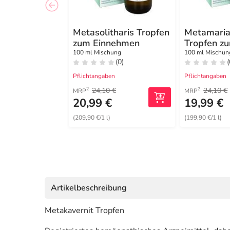
Metasolitharis Tropfen
Metamari
zum Einnehmen
Tropfen z
Einnehme
100 ml Mischung
100 ml Mischun
(0)
(
Pflichtangaben
Pflichtangaben
24,10 €
24,10 €
2
2
MRP
MRP
20,99 €
19,99 €
(209,90 €/1 l)
(199,90 €/1 l)
Artikelbeschreibung
Metakavernit Tropfen