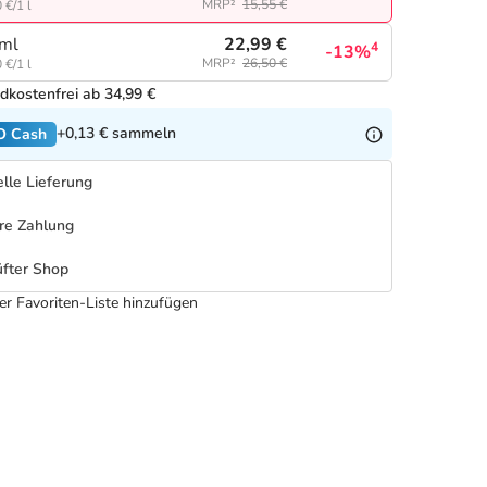
MRP²
15,55 €
 €/1 l
22,99 €
ml
4
-13%
MRP²
26,50 €
 €/1 l
dkostenfrei ab 34,99 €
+0,13 €
sammeln
O Cash
lle Lieferung
re Zahlung
fter Shop
er Favoriten-Liste hinzufügen