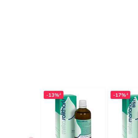
-13%
-17%
4
4