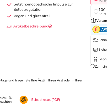
259,80
Setzt homöopathische Impulse zur
Selbstregulation
100 
229,90
Vegan und glutenfrei
Versan
Zur Artikelbeschreibung
AP
Schne
Siche
Geprü
Zu mein
ge und fragen Sie Ihre Ärztin, Ihren Arzt oder in Ihrer
.4Vol.-%;
Beipackzettel (PDF)
beachten