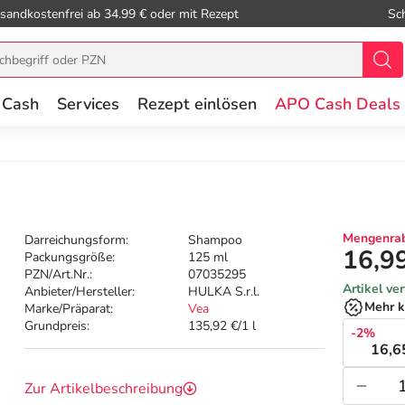
sandkostenfrei ab 34.99 € oder mit Rezept
Sc
 Cash
Services
Rezept einlösen
APO Cash Deals
Mengenrab
Darreichungsform:
Shampoo
16,9
Packungsgröße:
125 ml
PZN/Art.Nr.:
07035295
Artikel ve
Anbieter/Hersteller:
HULKA S.r.l.
Mehr k
Marke/Präparat:
Vea
Grundpreis:
135,92 €/1 l
-2%
16,6
Zur Artikelbeschreibung