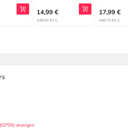
14,99 €
17,99 €
(199,87 €/1 l)
(449,75 €/1 l)
rs
(GPSR) anzeigen