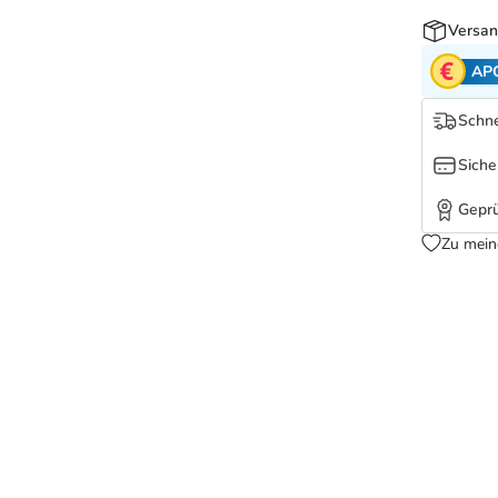
Versan
AP
Schne
Siche
Geprü
Zu mein