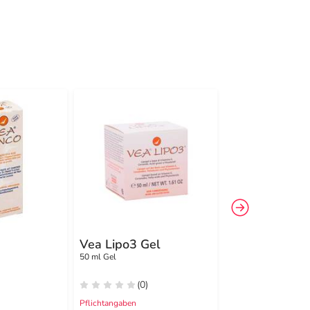
Vea Lipo3 Gel
Vea Nails Nag
50 ml Gel
8 ml Öl
(0)
(0)
Pflichtangaben
Pflichtangaben