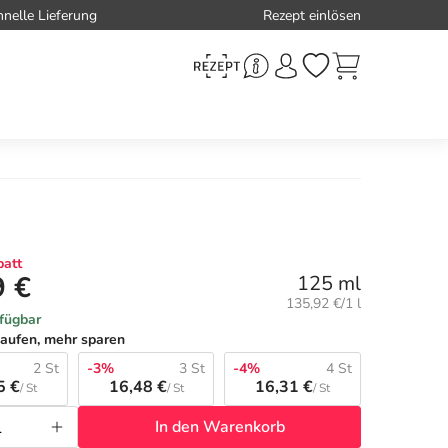
hnelle Lieferung
Rezept einlösen
att
9 €
125 ml
Grundpreis:
135,92 €/1 l
rfügbar
aufen, mehr sparen
2 St
-3%
3 St
-4%
4 St
5 €
16,48 €
16,31 €
/ St
/ St
/ St
In den Warenkorb