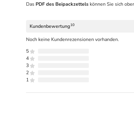
Das
PDF des Beipackzettels
können Sie sich obe
10
Kundenbewertung
Noch keine Kundenrezensionen vorhanden.
5
4
3
2
1