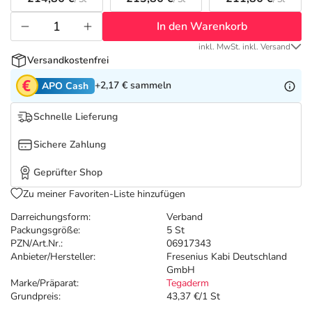
Refluthin, Lasea & Carmenthin Deals
Sport & Fitness
Täglich gut versorgt
In den Warenkorb
Salus Deals
Tierapotheke
inkl. MwSt. inkl. Versand
Versandkostenfrei
Vitamine & Mineralstoffe
+2,17 €
sammeln
APO Cash
Schnelle Lieferung
Marken
Sichere Zahlung
Geprüfter Shop
Zu meiner Favoriten-Liste hinzufügen
Darreichungsform:
Verband
Packungsgröße:
5 St
PZN/Art.Nr.:
06917343
Anbieter/Hersteller:
Fresenius Kabi Deutschland
GmbH
Marke/Präparat:
Tegaderm
Grundpreis:
43,37 €/1 St