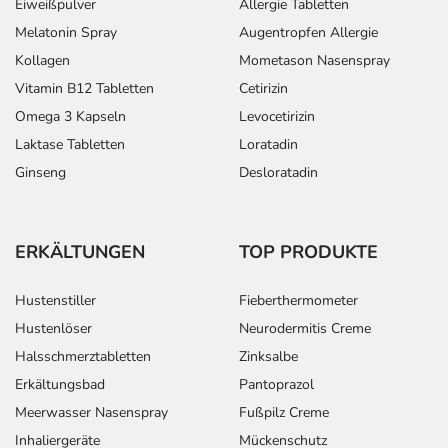
Eiweißpulver
Allergie Tabletten
Melatonin Spray
Augentropfen Allergie
Kollagen
Mometason Nasenspray
Vitamin B12 Tabletten
Cetirizin
Omega 3 Kapseln
Levocetirizin
Laktase Tabletten
Loratadin
Ginseng
Desloratadin
ERKÄLTUNGEN
TOP PRODUKTE
Hustenstiller
Fieberthermometer
Hustenlöser
Neurodermitis Creme
Halsschmerztabletten
Zinksalbe
Erkältungsbad
Pantoprazol
Meerwasser Nasenspray
Fußpilz Creme
Inhaliergeräte
Mückenschutz