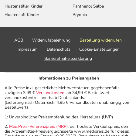
Hustenstiller Kinder
Panthenol Salbe
Hustensaft Kinder
Bryonia
AGB
Widerrufsbelehrung
Bestellung widerrufen
Impressum
Datenschutz
Cookie-Einstellungen
Barrierefreiheitserklärung
Informationen zu Preisangaben
Alle Preise inkl. gesetzlicher Mehrwertsteuer, gegebenenfalls
zuzüglich 3,99 €
Versandkosten
, ab 34,99 € Bestellwert
versandkostenfrei innerhalb Deutschlands.
(Lieferung nach Österreich: 4,95 € Versandkosten unabhängig vom
Bestellwert)
1: Unverbindliche Preisempfehlung des Herstellers (UVP)
2:
MediPreis-Referenzpreis (MRP)
: der höchste Verkaufspreis, den
die Arzneimittel-Preisvergleichsseite www.medipreis.de für dieses