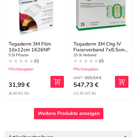
Tegaderm 3M Film
Tegaderm 3M Chg IV
10x12cm 1626NP
Fixierverband 7x8,5cm
1660R
5 St Pflaster
25 St Verband
(0)
(0)
Pflichtangaben
Pflichtangaben
655,54 €
2
MRP
31,99 €
547,73 €
(6,40 €/1 St)
(21,91 €/1 St)
Weitere Produkte anzeigen