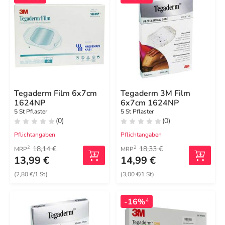
Tegaderm Film 6x7cm
Tegaderm 3M Film
1624NP
6x7cm 1624NP
5 St Pflaster
5 St Pflaster
(0)
(0)
Pflichtangaben
Pflichtangaben
18,14 €
18,33 €
2
2
MRP
MRP
13,99 €
14,99 €
(2,80 €/1 St)
(3,00 €/1 St)
-16%
4