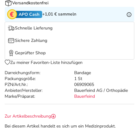
Refluthin, Lasea & Carmenthin Deals
Sport & Fitness
Täglich gut versorgt
Versandkostenfrei
+1,01 €
sammeln
APO Cash
Salus Deals
Tierapotheke
Schnelle Lieferung
Vitamine & Mineralstoffe
Sichere Zahlung
Geprüfter Shop
Marken
Zu meiner Favoriten-Liste hinzufügen
Darreichungsform:
Bandage
Packungsgröße:
1 St
PZN/Art.Nr.:
06909065
Anbieter/Hersteller:
Bauerfeind AG / Orthopädie
Marke/Präparat:
Bauerfeind
Zur Artikelbeschreibung
Bei diesem Artikel handelt es sich um ein Medizinprodukt.