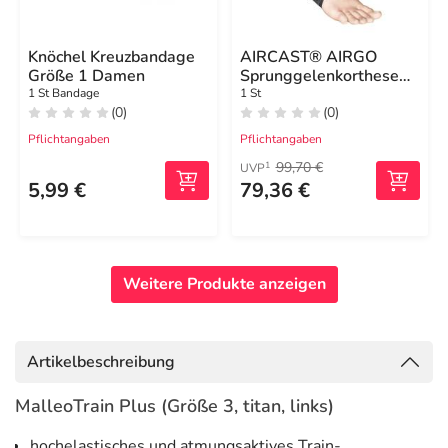
Knöchel Kreuzbandage
AIRCAST® AIRGO
Größe 1 Damen
Sprunggelenkorthese
links L
1 St Bandage
1 St
(0)
(0)
Pflichtangaben
Pflichtangaben
99,70 €
1
UVP
5,99 €
79,36 €
Weitere Produkte anzeigen
Artikelbeschreibung
MalleoTrain Plus (Größe 3, titan, links)
hochelastisches und atmungsaktives Train-