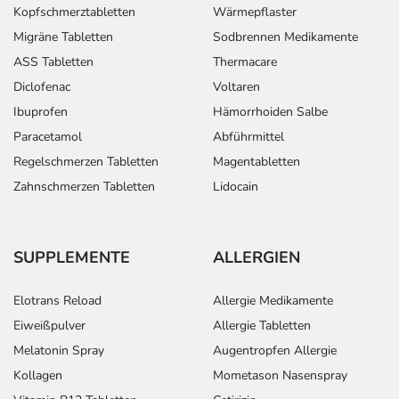
Kopfschmerztabletten
Wärmepflaster
Migräne Tabletten
Sodbrennen Medikamente
ASS Tabletten
Thermacare
Diclofenac
Voltaren
Ibuprofen
Hämorrhoiden Salbe
Paracetamol
Abführmittel
Regelschmerzen Tabletten
Magentabletten
Zahnschmerzen Tabletten
Lidocain
SUPPLEMENTE
ALLERGIEN
Elotrans Reload
Allergie Medikamente
Eiweißpulver
Allergie Tabletten
Melatonin Spray
Augentropfen Allergie
Kollagen
Mometason Nasenspray