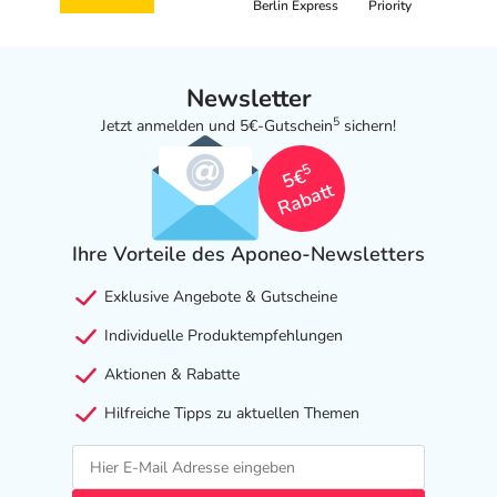
Berlin Express
Priority
Angaben gem. EU-Produktsicherheitsverordnung (GPSR)
anzeigen
Das
PDF des Beipackzettels
können Sie sich oben
Newsletter
herunterladen.
5
Jetzt anmelden und 5€-Gutschein
sichern!
5
5€
Rabatt
Ihre Vorteile des Aponeo-Newsletters
Exklusive Angebote & Gutscheine
Individuelle Produktempfehlungen
Aktionen & Rabatte
Hilfreiche Tipps zu aktuellen Themen