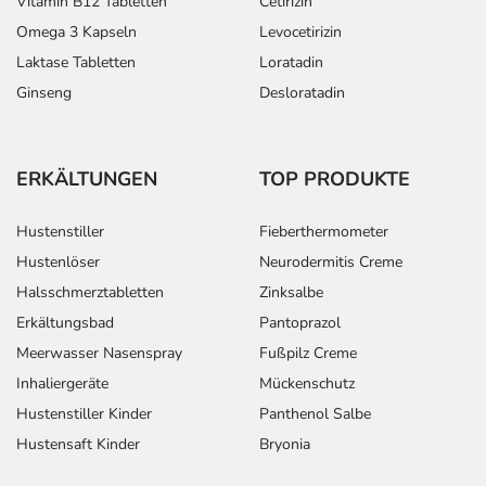
Vitamin B12 Tabletten
Cetirizin
Omega 3 Kapseln
Levocetirizin
Laktase Tabletten
Loratadin
Ginseng
Desloratadin
ERKÄLTUNGEN
TOP PRODUKTE
Hustenstiller
Fieberthermometer
Hustenlöser
Neurodermitis Creme
Halsschmerztabletten
Zinksalbe
Erkältungsbad
Pantoprazol
Meerwasser Nasenspray
Fußpilz Creme
Inhaliergeräte
Mückenschutz
Hustenstiller Kinder
Panthenol Salbe
Hustensaft Kinder
Bryonia