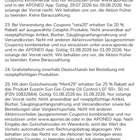
Coupons) kombinierbar und nur einzulösen unter www.aponeo.de
und in der APONEO App. Gültig: 29.07.2026 bis 09.08.2026. Nur
solange der Vorrat reicht. Wir behalten uns vor, die Aktion früher
zu beenden. Keine Barauszahlung.
23: Bei Verwendung des Coupons "ceta20" erhalten Sie 20 %
Rabatt auf ausgewählte Cetaphil-Produkte. Nicht anwendbar auf
rezeptpflichtige Artikel, Bücher, Säuglingsanfangsnahrung und
Versandkosten. Nicht mit anderen Aktionsvorteilen (ausgenommen
Coupons) kombinierbar und nur einzulösen unter www.aponeo.de
und in der APONEO App. Gültig: 01.08.2026 bis 01.09.2026. Nur
solange der Vorrat reicht. Wir behalten uns vor, die Aktion früher
zu beenden. Keine Barauszahlung.
24: Gratislieferung innerhalb Deutschlands bei Bestellung mit
rezeptpflichtigen Produkten.
25: Mit dem Gutscheincode "Merit25" erhalten Sie 25 % Rabatt auf
das Produkt Eucerin Sun Gel-Creme Oil Control LSF 50+, 50 ml
(PZN 10832664). Gültig: 01.08.2026 bis 31.08.2026. Nur solange
der Vorrat reicht. Nicht anwendbar auf rezeptpflichtige Artikel,
Bücher, Säuglingsanfangsnahrung und Versandkosten sowie bei
Bestellungen über Vergleichsportale. Nicht mit anderen
Aktionsvorteilen (ausgenommen Coupons) kombinierbar und nur
einzulösen unter www.aponeo.de oder in der APONEO App. Nach
Eingabe des Gutscheincodes im Warenkorb, wird der Wert des
Vorteils automatisch vom Rechnungsbetrag abgezogen. Wir
behalten uns das Recht vor, die Aktionen bei Vorliegen eines
wichtigen Grundes zu beenden oder ggf. mit einem anderen