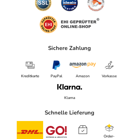
waschen entfernt, oder an der dafür vorgesehenen
Stelle angeklettet werden.
Pelotten oder Schienen sind vor dem Waschen zu
entfernen.
Empfohlen wird die Verwendung eines Wäschenetzes,
Sichere Zahlung
sowie ein Schleudergang von maximal 500 Umdrehungen
pro Minute. Trocknen Sie Ihre Bandagen an der Luft.
Regelmäßiges waschen erhält die Kompression des
Gestricks.
Kreditkarte
PayPal
Amazon
Vorkasse
Adresse des Anbieters/Herstellers
Klarna
Bauerfeind AG / Orthopädie
Triebeser Straße 16
Schnelle Lieferung
07937 Zeulenroda-Triebes
elektronische Adresse: https://www.bauerfeind.de/de |
info@bauerfeind.com
Order-