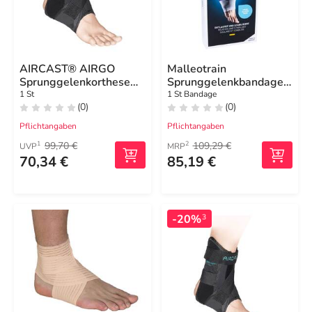
AIRCAST® AIRGO
Malleotrain
Sprunggelenkorthese
Sprunggelenkbandage
rechts M
Größe 3 links titan
1 St
1 St Bandage
(0)
(0)
Pflichtangaben
Pflichtangaben
99,70 €
109,29 €
1
2
UVP
MRP
70,34 €
85,19 €
-20%
3