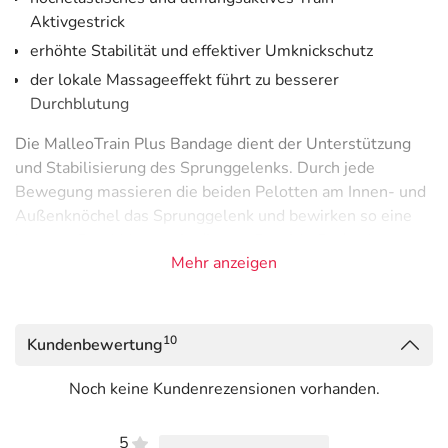
Aktivgestrick
erhöhte Stabilität und effektiver Umknickschutz
der lokale Massageeffekt führt zu besserer
Durchblutung
Die MalleoTrain Plus Bandage dient der Unterstützung
und Stabilisierung des Sprunggelenks. Durch jede
Bewegung massieren die beiden Pelotten am Innen- und
Außenknöchel das Sprunggelenk und bewirken so eine
bessere Durchblutung in diesem Bereich. Dadurch
Mehr anzeigen
werden Schmerzen gelindert und Schwellungen können
schneller abklingen. Zum Wirkmechanismus der Bandage
kommt das System des Sport-Tapings. Das teilelastische
Gurtsystem bietet durch seine besondere Form die einem
10
Kundenbewertung
Tapeverband ähnliche stabilisierende Wirkung.
Noch keine Kundenrezensionen vorhanden.
Erhältlich in den Farben:
titan
5