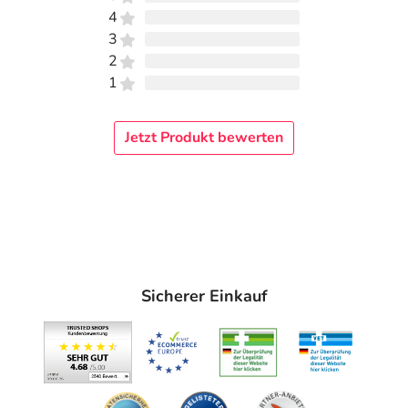
4
Größe
Fesselumfang (cm)
3
2
1
17 - 19
1
2
19 - 21
Jetzt Produkt bewerten
3
21 - 23
4
23 - 25
5
25 - 27
6
27 - 29
Hinweise
Sicherer Einkauf
Jegliche Bandagen der Serie Train sind mit
Flüssigwaschmittel bei 30 °C in der Waschmaschine
waschbar. Folgende Punkte müssen beachtet werden:
Sind Klettgurte vorhanden, sollten diese vor dem