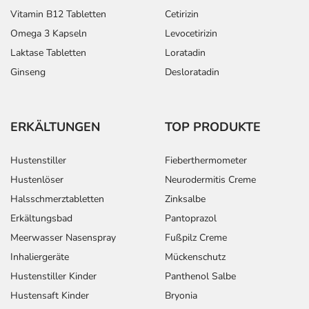
Vitamin B12 Tabletten
Cetirizin
Omega 3 Kapseln
Levocetirizin
Laktase Tabletten
Loratadin
Ginseng
Desloratadin
ERKÄLTUNGEN
TOP PRODUKTE
Hustenstiller
Fieberthermometer
Hustenlöser
Neurodermitis Creme
Halsschmerztabletten
Zinksalbe
Erkältungsbad
Pantoprazol
Meerwasser Nasenspray
Fußpilz Creme
Inhaliergeräte
Mückenschutz
Hustenstiller Kinder
Panthenol Salbe
Hustensaft Kinder
Bryonia