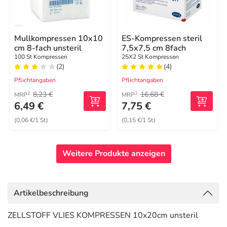
Mullkompressen 10x10
ES-Kompressen steril
cm 8-fach unsteril
7,5x7,5 cm 8fach
100 St Kompressen
25X2 St Kompressen
(2)
(4)
Pflichtangaben
Pflichtangaben
8,23 €
16,68 €
2
2
MRP
MRP
6,49 €
7,75 €
(0,06 €/1 St)
(0,15 €/1 St)
Weitere Produkte anzeigen
Artikelbeschreibung
ZELLSTOFF VLIES KOMPRESSEN 10x20cm unsteril