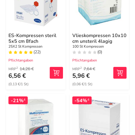
ES-Kompressen steril
Vlieskompressen 10x10
5x5 cm 8fach
cm unsteril 4lagig
25X2 St Kompressen
100 St Kompressen
(22)
(0)
Pflichtangaben
Pflichtangaben
14,26 €
7,64 €
2
2
MRP
MRP
6,56 €
5,96 €
(0,13 €/1 St)
(0,06 €/1 St)
-21%
-54%
4
4