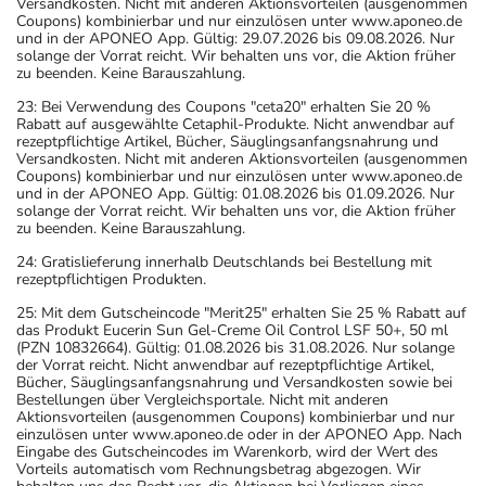
Versandkosten. Nicht mit anderen Aktionsvorteilen (ausgenommen
Coupons) kombinierbar und nur einzulösen unter www.aponeo.de
und in der APONEO App. Gültig: 29.07.2026 bis 09.08.2026. Nur
solange der Vorrat reicht. Wir behalten uns vor, die Aktion früher
zu beenden. Keine Barauszahlung.
23: Bei Verwendung des Coupons "ceta20" erhalten Sie 20 %
Rabatt auf ausgewählte Cetaphil-Produkte. Nicht anwendbar auf
rezeptpflichtige Artikel, Bücher, Säuglingsanfangsnahrung und
Versandkosten. Nicht mit anderen Aktionsvorteilen (ausgenommen
Coupons) kombinierbar und nur einzulösen unter www.aponeo.de
und in der APONEO App. Gültig: 01.08.2026 bis 01.09.2026. Nur
solange der Vorrat reicht. Wir behalten uns vor, die Aktion früher
zu beenden. Keine Barauszahlung.
24: Gratislieferung innerhalb Deutschlands bei Bestellung mit
rezeptpflichtigen Produkten.
25: Mit dem Gutscheincode "Merit25" erhalten Sie 25 % Rabatt auf
das Produkt Eucerin Sun Gel-Creme Oil Control LSF 50+, 50 ml
(PZN 10832664). Gültig: 01.08.2026 bis 31.08.2026. Nur solange
der Vorrat reicht. Nicht anwendbar auf rezeptpflichtige Artikel,
Bücher, Säuglingsanfangsnahrung und Versandkosten sowie bei
Bestellungen über Vergleichsportale. Nicht mit anderen
Aktionsvorteilen (ausgenommen Coupons) kombinierbar und nur
einzulösen unter www.aponeo.de oder in der APONEO App. Nach
Eingabe des Gutscheincodes im Warenkorb, wird der Wert des
Vorteils automatisch vom Rechnungsbetrag abgezogen. Wir