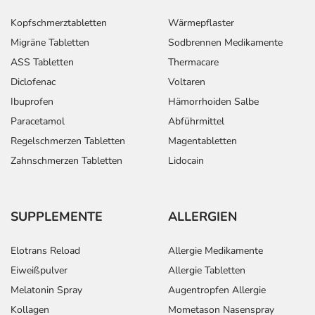
Kopfschmerztabletten
Wärmepflaster
Migräne Tabletten
Sodbrennen Medikamente
ASS Tabletten
Thermacare
Diclofenac
Voltaren
Ibuprofen
Hämorrhoiden Salbe
Paracetamol
Abführmittel
Regelschmerzen Tabletten
Magentabletten
Zahnschmerzen Tabletten
Lidocain
SUPPLEMENTE
ALLERGIEN
Elotrans Reload
Allergie Medikamente
Eiweißpulver
Allergie Tabletten
Melatonin Spray
Augentropfen Allergie
Kollagen
Mometason Nasenspray