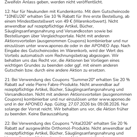
Zweifeln Anlass geben, werden nicht veröffentlicht.
12: Nur für Neukunden mit Kundenkonto. Mit dem Gutscheincode
"10NEU26" erhalten Sie 10 % Rabatt für Ihre erste Bestellung, ab
einem Mindestbestellwert von 49 € (Warenkorbwert). Nicht
anwendbar auf rezeptpflichtige Artikel, Bücher,
Säuglingsanfangsnahrung und Versandkosten sowie bei
Bestellungen über Vergleichsportale. Nicht mit anderen
Aktionsvorteilen (ausgenommen Coupons) kombinierbar und nur
einzulösen unter www.aponeo.de oder in der APONEO App. Nach
Eingabe des Gutscheincodes im Warenkorb, wird der Wert des
Vorteils automatisch vom Rechnungsbetrag abgezogen. Wir
behalten uns das Recht vor, die Aktionen bei Vorliegen eines
wichtigen Grundes zu beenden oder ggf. mit einem anderen
Gutschein bzw. durch eine andere Aktion zu ersetzen.
21: Bei Verwendung des Coupons "Summer20" erhalten Sie 20 %
Rabatt auf viele Pierre Fabre-Produkte. Nicht anwendbar auf
rezeptpflichtige Artikel, Bücher, Säuglingsanfangsnahrung und
Versandkosten. Nicht mit anderen Aktionsvorteilen (ausgenommen
Coupons) kombinierbar und nur einzulösen unter www.aponeo.de
und in der APONEO App. Gültig: 27.07.2026 bis 09.08.2026. Nur
solange der Vorrat reicht. Wir behalten uns vor, die Aktion früher
zu beenden. Keine Barauszahlung.
22: Bei Verwendung des Coupons "Vital2026" erhalten Sie 20 %
Rabatt auf ausgewählte Orthomol-Produkte. Nicht anwendbar auf
rezeptpflichtige Artikel, Bücher, Säuglingsanfangsnahrung und