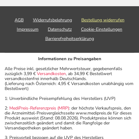
AGB
Widerrufsbelehrung
Bestellung widerrufen
Impressum
Datenschutz
Cookie-Einstellungen
Barrierefreiheitserklärung
Informationen zu Preisangaben
Alle Preise inkl. gesetzlicher Mehrwertsteuer, gegebenenfalls
zuzüglich 3,99 €
Versandkosten
, ab 34,99 € Bestellwert
versandkostenfrei innerhalb Deutschlands.
(Lieferung nach Österreich: 4,95 € Versandkosten unabhängig vom
Bestellwert)
1: Unverbindliche Preisempfehlung des Herstellers (UVP)
2:
MediPreis-Referenzpreis (MRP)
: der höchste Verkaufspreis, den
die Arzneimittel-Preisvergleichsseite www.medipreis.de für dieses
Produkt ausweist (Stand: 08.08.2026). Produktpreise können sich
zwischenzeitlich geändert und damit die Rangfolge der
Versandapotheken geändert haben.
3: Preisvorteil bezogen auf die UVP des Herstellers