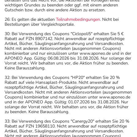
behalten uns das Recht vor, die Aktionen bei Vorliegen eines
wichtigen Grundes zu beenden oder ggf. mit einem anderen
Gutschein bzw. durch eine andere Aktion zu ersetzen.
26: Es gelten die aktuellen
Teilnahmebedingungen
. Nicht bei
Bestellungen über Vergleichsportale.
30: Bei Verwendung des Coupons "Ciclopoli5" erhalten Sie 5 €
Rabatt auf PZN 8907142. Nicht anwendbar auf rezeptpflichtige
Artikel, Bücher, Säuglingsanfangsnahrung und Versandkosten.
Nicht mit anderen Aktionsvorteilen (ausgenommen Coupons)
kombinierbar und nur einzulösen unter www.aponeo.de und in der
APONEO App. Gültig: 06.08.2026 bis 31.08.2026. Nur solange der
Vorrat reicht. Wir behalten uns vor, die Aktion früher zu beenden.
Keine Barauszahlung.
32: Bei Verwendung des Coupons "HP20" erhalten Sie 20 %
Rabatt auf viele Hansaplast-Produkte. Nicht anwendbar auf
rezeptpflichtige Artikel, Bücher, Säuglingsanfangsnahrung und
Versandkosten. Nicht mit anderen Aktionsvorteilen (ausgenommen
Coupons) kombinierbar und nur einzulösen unter www.aponeo.de
und in der APONEO App. Gültig: 01.07.2026 bis 31.08.2026. Nur
solange der Vorrat reicht. Wir behalten uns vor, die Aktion früher
zu beenden. Keine Barauszahlung.
33: Bei Verwendung des Coupons "Canergy20" erhalten Sie 20 %
Rabatt auf PZN 19658110. Nicht anwendbar auf rezeptpflichtige
Artikel, Bücher, Säuglingsanfangsnahrung und Versandkosten.
Nicht mit anderen Aktionsvorteilen (ausgenommen Coupons)