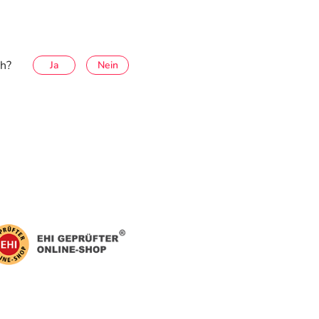
ch?
Ja
Nein