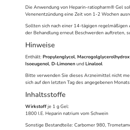
Die Anwendung von Heparin-ratiopharm® Gel sollte
Venenentzündung eine Zeit von 1-2 Wochen ausr
Sollten sich nach einer 14-tägigen regelmäßige
der Behandlung erneut Beschwerden auftreten, such
Hinweise
Enthält:
Propylenglycol
,
Macrogolglycerolhydrox
Isoeugenol
,
D-Limonen
und
Linalool
Bitte verwenden Sie dieses Arzneimittel nicht m
sich auf den letzten Tag des angegebenen Monats
Inhaltsstoffe
Wirkstoff
je 1 g Gel:
1800 I.E. Heparin natrium vom Schwein
Sonstige Bestandteile: Carbomer 980, Trometamol,