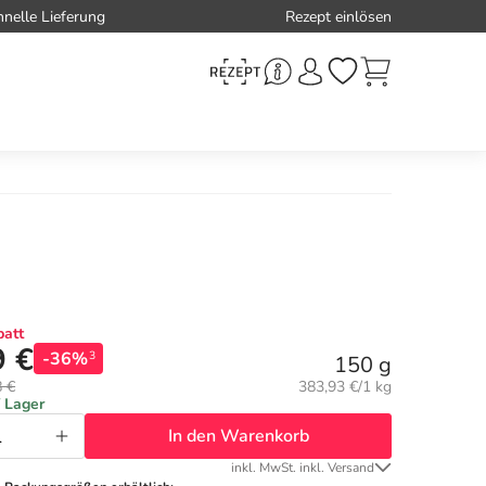
hnelle Lieferung
Rezept einlösen
att
9 €
-36%
3
150 g
Grundpreis:
8 €
383,93 €/1 kg
f Lager
In den Warenkorb
inkl. MwSt. inkl. Versand