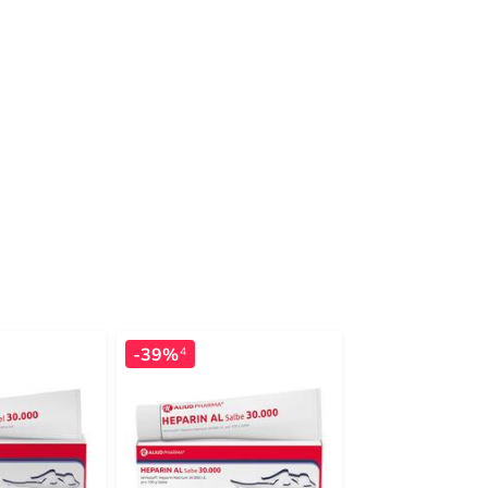
-39%
-37%
4
4