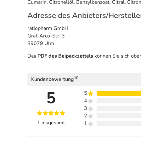
Cumarin, Citronellöl, Benzylbenzoat, Citral, Citro
Adresse des Anbieters/Herstelle
ratiopharm GmbH
Graf-Arco-Str. 3
89079 Ulm
Das
PDF des Beipackzettels
können Sie sich obe
10
Kundenbewertung
5
5
4
3
2
1 insgesamt
1