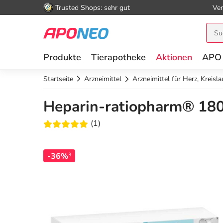
Trusted Shops: sehr gut
Ver
Produkte
Tierapotheke
Aktionen
APO
Startseite
Arzneimittel
Arzneimittel für Herz, Kreisl
Heparin-ratiopharm® 180
(1)
-36%
3