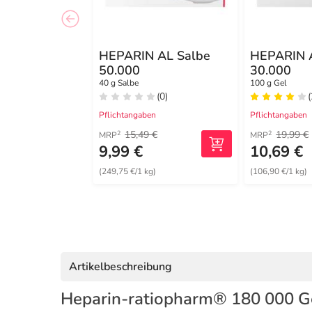
HEPARIN AL Salbe
HEPARIN 
50.000
30.000
40 g Salbe
100 g Gel
(0)
(
Pflichtangaben
Pflichtangaben
15,49 €
19,99 €
2
2
MRP
MRP
9,99 €
10,69 €
(249,75 €/1 kg)
(106,90 €/1 kg)
Artikelbeschreibung
Heparin-ratiopharm® 180 000 G