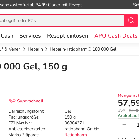
sandkostenfrei ab 34.99 € oder mit Rezept
Sc
 Cash
Services
Rezept einlösen
APO Cash Deals
auf & Venen
Heparin
Heparin-ratiopharm® 180 000 Gel
 000 Gel, 150 g
Mengenrab
57,5
Superschnell
89,4
Darreichungsform:
Gel
UVP¹
Artikel au
Packungsgröße:
150 g
PZN/Art.Nr.:
06884371
Anbieter/Hersteller:
ratiopharm GmbH
Marke/Präparat:
Ratiopharm