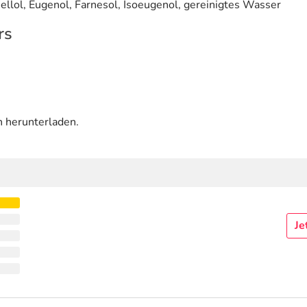
nellol, Eugenol, Farnesol, Isoeugenol, gereinigtes Wasser
rs
n herunterladen.
Je