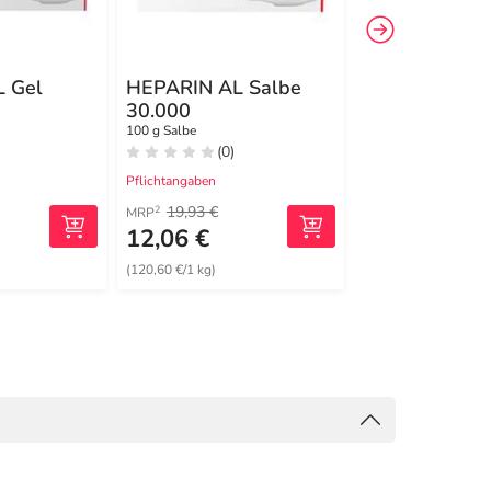
 Gel
HEPARIN AL Salbe
HEPARIN AL 
30.000
30.000
100 g Salbe
40 g Salbe
(0)
(0)
Pflichtangaben
Pflichtangaben
19,93 €
10,12 €
2
2
MRP
MRP
12,06 €
6,36 €
(120,60 €/1 kg)
(159,00 €/1 kg)