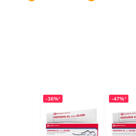
-36%
-47%
4
4