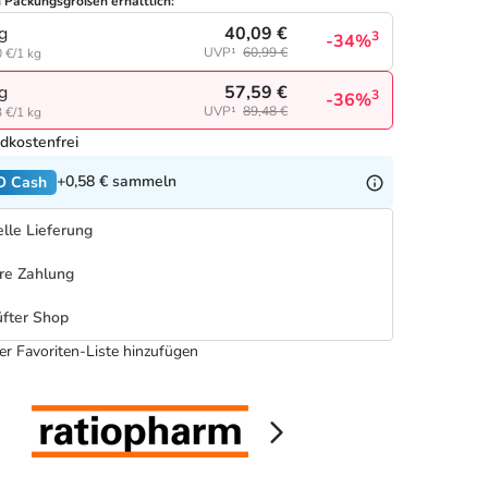
n Packungsgrößen erhältlich:
40,09 €
g
3
-34%
UVP¹
60,99 €
 €/1 kg
57,59 €
g
3
-36%
UVP¹
89,48 €
 €/1 kg
dkostenfrei
+0,58 €
sammeln
O Cash
lle Lieferung
re Zahlung
fter Shop
er Favoriten-Liste hinzufügen