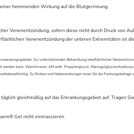
t einer hemmenden Wirkung auf die Blutgerinnung.
icher Venenentzündung, sofern diese nicht durch Druck von A
lächlichen Venenentzündung der unteren Extremitäten ist d
Anwendungsgebiete: Zur unterstützenden Behandlung oberflächlicher Venenentzünd
werden kann. Warnhinweis: AM enth. Propylenglycol, Macrogolglycerolhydroxysteara
othekenpflichtig. Zu Risiken und Nebenwirkungen lesen Sie die Packungsbeilage und 
täglich gleichmäßig auf das Erkrankungsgebiet auf. Tragen Si
arm® Gel nicht einmassieren.