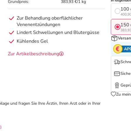
In folgende
Grundpreis:
383,93 €/1 kg
100 
400,90
Zur Behandlung oberflächlicher
Venenentzündungen
150 
383,93
Lindert Schwellungen und Blutergüsse
Versan
Kühlendes Gel
AP
Zur Artikelbeschreibung
Schne
Siche
Geprü
Zu mein
ge und fragen Sie Ihre Ärztin, Ihren Arzt oder in Ihrer
)