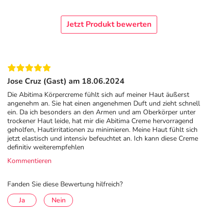
Lipidgehalt: 33,00 %
Wassergehalt: 49,75 %
Jetzt Produkt bewerten
Inhaltsstoffe
Aqua, Isopropyl Myristate, Glycerin, Sorbitan Stearate,
Lanolin, Dimethicone, Cetyl Alcohol, Polysorbate 60,
Jose Cruz (Gast) am 18.06.2024
Sorbic Acid
Die Abitima Körpercreme fühlt sich auf meiner Haut äußerst
angenehm an. Sie hat einen angenehmen Duft und zieht schnell
Adresse des Anbieters/Herstellers
ein. Da ich besonders an den Armen und am Oberkörper unter
trockener Haut leide, hat mir die Abitima Creme hervorragend
PUREN Pharma GmbH & Co. KG
geholfen, Hautirritationen zu minimieren. Meine Haut fühlt sich
Willy-Brandt-Allee 2
jetzt elastisch und intensiv befeuchtet an. Ich kann diese Creme
81829 München
definitiv weiterempfehlen
Kommentieren
elektronische Adresse: www.abitima-clinic.de
Fanden Sie diese Bewertung hilfreich?
Angaben gem. EU-Produktsicherheitsverordnung (GPSR)
anzeigen
Ja
Nein
Das
PDF des Beipackzettels
können Sie sich oben