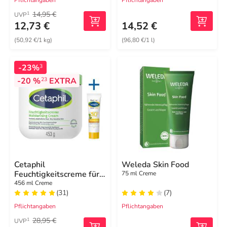
Pflichtangaben
Pflichtangaben
14,95 €
1
UVP
12,73 €
14,52 €
(50,92 €/1 kg)
(96,80 €/1 l)
-23%
3
-20 %
EXTRA
23
Cetaphil
Weleda Skin Food
Feuchtigkeitscreme für
75 ml Creme
trockene, empfindliche
456 ml Creme
Haut
(31)
(7)
Pflichtangaben
Pflichtangaben
28,95 €
1
UVP