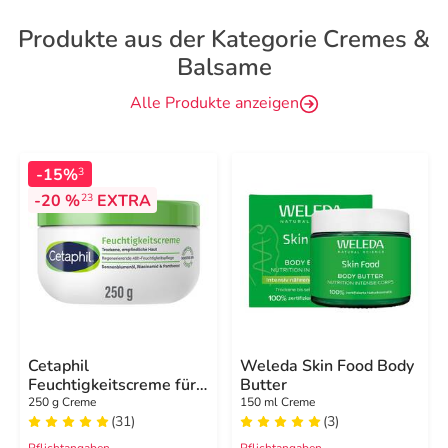
Produkte aus der Kategorie Cremes &
Balsame
Alle Produkte anzeigen
-15%
3
-20 %
EXTRA
23
Cetaphil
Weleda Skin Food Body
Feuchtigkeitscreme für
Butter
trockene, empfindliche
250 g Creme
150 ml Creme
Haut
(31)
(3)