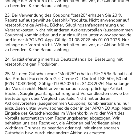
solange der Vorrat reicht. Wir behalten uns vor, die Aktion früher
zu beenden. Keine Barauszahlung.
23: Bei Verwendung des Coupons "ceta20" erhalten Sie 20 %
Rabatt auf ausgewählte Cetaphil-Produkte. Nicht anwendbar auf
rezeptpflichtige Artikel, Bücher, Säuglingsanfangsnahrung und
Versandkosten. Nicht mit anderen Aktionsvorteilen (ausgenommen
Coupons) kombinierbar und nur einzulösen unter www.aponeo.de
und in der APONEO App. Gültig: 01.08.2026 bis 01.09.2026. Nur
solange der Vorrat reicht. Wir behalten uns vor, die Aktion früher
zu beenden. Keine Barauszahlung.
24: Gratislieferung innerhalb Deutschlands bei Bestellung mit
rezeptpflichtigen Produkten.
25: Mit dem Gutscheincode "Merit25" erhalten Sie 25 % Rabatt auf
das Produkt Eucerin Sun Gel-Creme Oil Control LSF 50+, 50 ml
(PZN 10832664). Gültig: 01.08.2026 bis 31.08.2026. Nur solange
der Vorrat reicht. Nicht anwendbar auf rezeptpflichtige Artikel,
Bücher, Säuglingsanfangsnahrung und Versandkosten sowie bei
Bestellungen über Vergleichsportale. Nicht mit anderen
Aktionsvorteilen (ausgenommen Coupons) kombinierbar und nur
einzulösen unter www.aponeo.de oder in der APONEO App. Nach
Eingabe des Gutscheincodes im Warenkorb, wird der Wert des
Vorteils automatisch vom Rechnungsbetrag abgezogen. Wir
behalten uns das Recht vor, die Aktionen bei Vorliegen eines
wichtigen Grundes zu beenden oder ggf. mit einem anderen
Gutschein bzw. durch eine andere Aktion zu ersetzen.