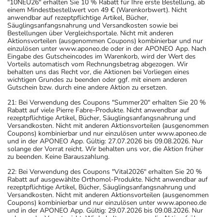
"10NEU26" erhalten Sie 10 % Rabatt für Ihre erste Bestellung, ab
einem Mindestbestellwert von 49 € (Warenkorbwert). Nicht
anwendbar auf rezeptpflichtige Artikel, Bücher,
Säuglingsanfangsnahrung und Versandkosten sowie bei
Bestellungen über Vergleichsportale. Nicht mit anderen
Aktionsvorteilen (ausgenommen Coupons) kombinierbar und nur
einzulösen unter www.aponeo.de oder in der APONEO App. Nach
Eingabe des Gutscheincodes im Warenkorb, wird der Wert des
Vorteils automatisch vom Rechnungsbetrag abgezogen. Wir
behalten uns das Recht vor, die Aktionen bei Vorliegen eines
wichtigen Grundes zu beenden oder ggf. mit einem anderen
Gutschein bzw. durch eine andere Aktion zu ersetzen.
21: Bei Verwendung des Coupons "Summer20" erhalten Sie 20 %
Rabatt auf viele Pierre Fabre-Produkte. Nicht anwendbar auf
rezeptpflichtige Artikel, Bücher, Säuglingsanfangsnahrung und
Versandkosten. Nicht mit anderen Aktionsvorteilen (ausgenommen
Coupons) kombinierbar und nur einzulösen unter www.aponeo.de
und in der APONEO App. Gültig: 27.07.2026 bis 09.08.2026. Nur
solange der Vorrat reicht. Wir behalten uns vor, die Aktion früher
zu beenden. Keine Barauszahlung.
22: Bei Verwendung des Coupons "Vital2026" erhalten Sie 20 %
Rabatt auf ausgewählte Orthomol-Produkte. Nicht anwendbar auf
rezeptpflichtige Artikel, Bücher, Säuglingsanfangsnahrung und
Versandkosten. Nicht mit anderen Aktionsvorteilen (ausgenommen
Coupons) kombinierbar und nur einzulösen unter www.aponeo.de
und in der APONEO App. Gültig: 29.07.2026 bis 09.08.2026. Nur