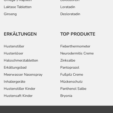
Laktase Tabletten
Loratadin
Ginseng
Desloratadin
ERKÄLTUNGEN
TOP PRODUKTE
Hustenstiller
Fieberthermometer
Hustenlöser
Neurodermitis Creme
Halsschmerztabletten
Zinksalbe
Erkältungsbad
Pantoprazol
Meerwasser Nasenspray
Fußpilz Creme
Inhaliergeräte
Mückenschutz
Hustenstiller Kinder
Panthenol Salbe
Hustensaft Kinder
Bryonia