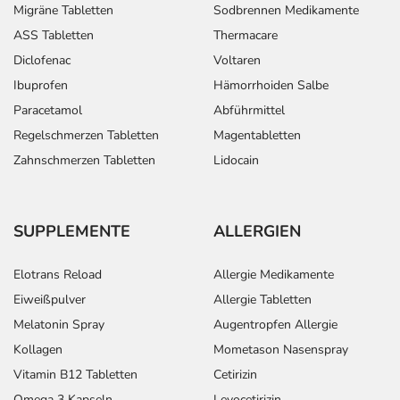
Migräne Tabletten
Sodbrennen Medikamente
ASS Tabletten
Thermacare
Diclofenac
Voltaren
Ibuprofen
Hämorrhoiden Salbe
Paracetamol
Abführmittel
Regelschmerzen Tabletten
Magentabletten
Zahnschmerzen Tabletten
Lidocain
SUPPLEMENTE
ALLERGIEN
Elotrans Reload
Allergie Medikamente
Eiweißpulver
Allergie Tabletten
Melatonin Spray
Augentropfen Allergie
Kollagen
Mometason Nasenspray
Vitamin B12 Tabletten
Cetirizin
Omega 3 Kapseln
Levocetirizin