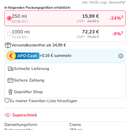
Refluthin, Lasea & Carmenthin Deals
Sport & Fitness
Täglich gut versorgt
inkl. MwSt. zzgl. Versand
In folgenden Packungsgrößen erhältlich:
15,99 €
250 ml
Salus Deals
Tierapotheke
3
-24%
UVP¹
20,98 €
63,96 €/1 l
72,23 €
1000 ml
3
-9%
Vitamine & Mineralstoffe
UVP¹
79,00 €
72,23 €/1 l
Versandkostenfrei ab 34,99 €
Marken
+0,16 €
sammeln
APO Cash
Schnelle Lieferung
Sichere Zahlung
Geprüfter Shop
Zu meiner Favoriten-Liste hinzufügen
Superschnell
Darreichungsform:
Creme