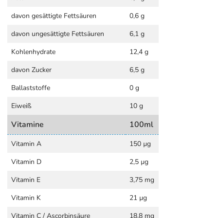
davon gesättigte Fettsäuren
0,6 g
davon ungesättigte Fettsäuren
6,1 g
Kohlenhydrate
12,4 g
davon Zucker
6,5 g
Ballaststoffe
0 g
Eiweiß
10 g
Vitamine
100ml
Vitamin A
150 µg
Vitamin D
2,5 µg
Vitamin E
3,75 mg
Vitamin K
21 µg
Vitamin C / Ascorbinsäure
18,8 mg