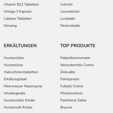
Vitamin B12 Tabletten
Cetirizin
Omega 3 Kapseln
Levocetirizin
Laktase Tabletten
Loratadin
Ginseng
Desloratadin
ERKÄLTUNGEN
TOP PRODUKTE
Hustenstiller
Fieberthermometer
Hustenlöser
Neurodermitis Creme
Halsschmerztabletten
Zinksalbe
Erkältungsbad
Pantoprazol
Meerwasser Nasenspray
Fußpilz Creme
Inhaliergeräte
Mückenschutz
Hustenstiller Kinder
Panthenol Salbe
Hustensaft Kinder
Bryonia