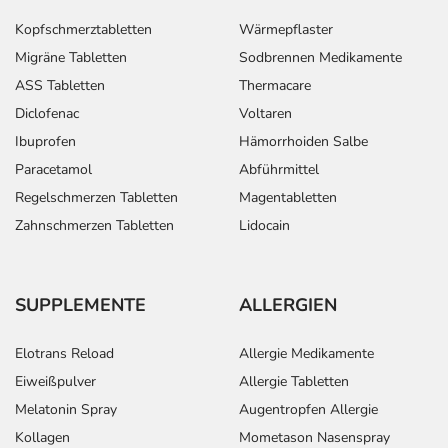
Kopfschmerztabletten
Wärmepflaster
Migräne Tabletten
Sodbrennen Medikamente
ASS Tabletten
Thermacare
Diclofenac
Voltaren
Ibuprofen
Hämorrhoiden Salbe
Paracetamol
Abführmittel
Regelschmerzen Tabletten
Magentabletten
Zahnschmerzen Tabletten
Lidocain
SUPPLEMENTE
ALLERGIEN
Elotrans Reload
Allergie Medikamente
Eiweißpulver
Allergie Tabletten
Melatonin Spray
Augentropfen Allergie
Kollagen
Mometason Nasenspray