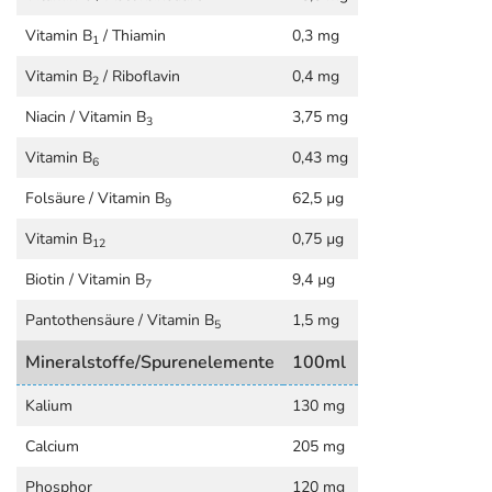
Vitamin B
/ Thiamin
0,3 mg
1
Vitamin B
/ Riboflavin
0,4 mg
2
Niacin / Vitamin B
3,75 mg
3
Vitamin B
0,43 mg
6
Folsäure / Vitamin B
62,5 µg
9
Vitamin B
0,75 µg
12
Biotin / Vitamin B
9,4 µg
7
Pantothensäure / Vitamin B
1,5 mg
5
Mineralstoffe/Spurenelemente
100ml
Kalium
130 mg
Calcium
205 mg
Phosphor
120 mg