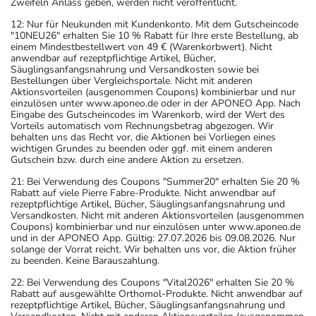
Zweifeln Anlass geben, werden nicht veröffentlicht.
12: Nur für Neukunden mit Kundenkonto. Mit dem Gutscheincode
"10NEU26" erhalten Sie 10 % Rabatt für Ihre erste Bestellung, ab
einem Mindestbestellwert von 49 € (Warenkorbwert). Nicht
anwendbar auf rezeptpflichtige Artikel, Bücher,
Säuglingsanfangsnahrung und Versandkosten sowie bei
Bestellungen über Vergleichsportale. Nicht mit anderen
Aktionsvorteilen (ausgenommen Coupons) kombinierbar und nur
einzulösen unter www.aponeo.de oder in der APONEO App. Nach
Eingabe des Gutscheincodes im Warenkorb, wird der Wert des
Vorteils automatisch vom Rechnungsbetrag abgezogen. Wir
behalten uns das Recht vor, die Aktionen bei Vorliegen eines
wichtigen Grundes zu beenden oder ggf. mit einem anderen
Gutschein bzw. durch eine andere Aktion zu ersetzen.
21: Bei Verwendung des Coupons "Summer20" erhalten Sie 20 %
Rabatt auf viele Pierre Fabre-Produkte. Nicht anwendbar auf
rezeptpflichtige Artikel, Bücher, Säuglingsanfangsnahrung und
Versandkosten. Nicht mit anderen Aktionsvorteilen (ausgenommen
Coupons) kombinierbar und nur einzulösen unter www.aponeo.de
und in der APONEO App. Gültig: 27.07.2026 bis 09.08.2026. Nur
solange der Vorrat reicht. Wir behalten uns vor, die Aktion früher
zu beenden. Keine Barauszahlung.
22: Bei Verwendung des Coupons "Vital2026" erhalten Sie 20 %
Rabatt auf ausgewählte Orthomol-Produkte. Nicht anwendbar auf
rezeptpflichtige Artikel, Bücher, Säuglingsanfangsnahrung und