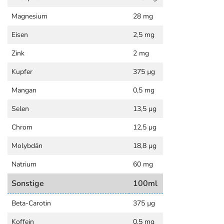
Magnesium
28 mg
Eisen
2,5 mg
Zink
2 mg
Kupfer
375 µg
Mangan
0,5 mg
Selen
13,5 µg
Chrom
12,5 µg
Molybdän
18,8 µg
Natrium
60 mg
Sonstige
100ml
Beta-Carotin
375 µg
Koffein
0,5 mg