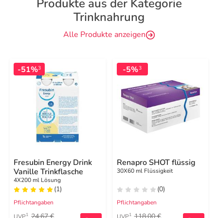
Produkte aus der Kategorie
Trinknahrung
Alle Produkte anzeigen
-51%
-5%
3
3
Fresubin Energy Drink
Renapro SHOT flüssig
Vanille Trinkflasche
30X60 ml Flüssigkeit
4X200 ml Lösung
(1)
(0)
Pflichtangaben
Pflichtangaben
24,67 €
118,00 €
1
1
UVP
UVP