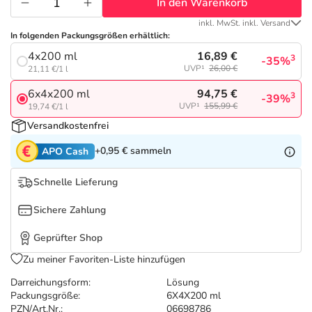
Refluthin, Lasea & Carmenthin Deals
Sport & Fitness
Täglich gut versorgt
In den Warenkorb
inkl. MwSt. inkl. Versand
In folgenden Packungsgrößen erhältlich:
Salus Deals
Tierapotheke
16,89 €
4x200 ml
3
-35%
UVP¹
26,00 €
21,11 €/1 l
Vitamine & Mineralstoffe
94,75 €
6x4x200 ml
3
-39%
UVP¹
155,99 €
19,74 €/1 l
Marken
Versandkostenfrei
+0,95 €
sammeln
APO Cash
Schnelle Lieferung
Sichere Zahlung
Geprüfter Shop
Zu meiner Favoriten-Liste hinzufügen
Darreichungsform:
Lösung
Packungsgröße:
6X4X200 ml
PZN/Art.Nr.:
06698786