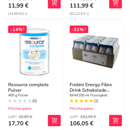
11,99 €
111,99 €
(14,99 €/1 l)
(62,22 €/1 l)
-14%
-31%
3
3
Resource complete
Frebini Energy Fibre
Pulver
Drink Schokolade
Trinkflasche
400 g Pulver
6X4X200 ml Flüssigkeit
(0)
(1)
Pflichtangaben
Pflichtangaben
20,69 €
152,99 €
1
1
UVP
UVP
17,70 €
106,05 €