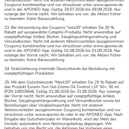
Versandkosten. Nicht mit anderen Aktionsvorteilen (ausgenommen
Coupons) kombinierbar und nur einzulösen unter www.aponeo.de
und in der APONEO App. Gültig: 29.07.2026 bis 09.08.2026. Nur
solange der Vorrat reicht. Wir behalten uns vor, die Aktion früher
zu beenden. Keine Barauszahlung.
23: Bei Verwendung des Coupons "ceta20" erhalten Sie 20 %
Rabatt auf ausgewählte Cetaphil-Produkte. Nicht anwendbar auf
rezeptpflichtige Artikel, Bücher, Säuglingsanfangsnahrung und
Versandkosten. Nicht mit anderen Aktionsvorteilen (ausgenommen
Coupons) kombinierbar und nur einzulösen unter www.aponeo.de
und in der APONEO App. Gültig: 01.08.2026 bis 01.09.2026. Nur
solange der Vorrat reicht. Wir behalten uns vor, die Aktion früher
zu beenden. Keine Barauszahlung.
24: Gratislieferung innerhalb Deutschlands bei Bestellung mit
rezeptpflichtigen Produkten.
25: Mit dem Gutscheincode "Merit25" erhalten Sie 25 % Rabatt auf
das Produkt Eucerin Sun Gel-Creme Oil Control LSF 50+, 50 ml
(PZN 10832664). Gültig: 01.08.2026 bis 31.08.2026. Nur solange
der Vorrat reicht. Nicht anwendbar auf rezeptpflichtige Artikel,
Bücher, Säuglingsanfangsnahrung und Versandkosten sowie bei
Bestellungen über Vergleichsportale. Nicht mit anderen
Aktionsvorteilen (ausgenommen Coupons) kombinierbar und nur
einzulösen unter www.aponeo.de oder in der APONEO App. Nach
Eingabe des Gutscheincodes im Warenkorb, wird der Wert des
Vorteils automatisch vom Rechnungsbetrag abgezogen. Wir
behalten uns das Recht vor, die Aktionen bei Vorliegen eines