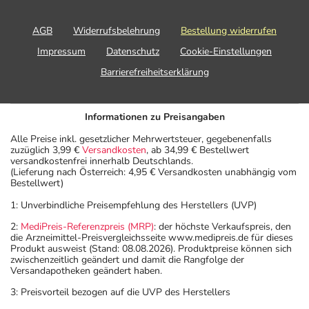
AGB
Widerrufsbelehrung
Bestellung widerrufen
Impressum
Datenschutz
Cookie-Einstellungen
Barrierefreiheitserklärung
Informationen zu Preisangaben
Alle Preise inkl. gesetzlicher Mehrwertsteuer, gegebenenfalls
zuzüglich 3,99 €
Versandkosten
, ab 34,99 € Bestellwert
versandkostenfrei innerhalb Deutschlands.
(Lieferung nach Österreich: 4,95 € Versandkosten unabhängig vom
Bestellwert)
1: Unverbindliche Preisempfehlung des Herstellers (UVP)
2:
MediPreis-Referenzpreis (MRP)
: der höchste Verkaufspreis, den
die Arzneimittel-Preisvergleichsseite www.medipreis.de für dieses
Produkt ausweist (Stand: 08.08.2026). Produktpreise können sich
zwischenzeitlich geändert und damit die Rangfolge der
Versandapotheken geändert haben.
3: Preisvorteil bezogen auf die UVP des Herstellers