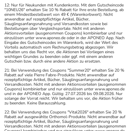
12: Nur für Neukunden mit Kundenkonto. Mit dem Gutscheincode
"10NEU26" erhalten Sie 10 % Rabatt für Ihre erste Bestellung, ab
einem Mindestbestellwert von 49 € (Warenkorbwert). Nicht
anwendbar auf rezeptpflichtige Artikel, Bücher,
Säuglingsanfangsnahrung und Versandkosten sowie bei
Bestellungen über Vergleichsportale. Nicht mit anderen
Aktionsvorteilen (ausgenommen Coupons) kombinierbar und nur
einzulösen unter www.aponeo.de oder in der APONEO App. Nach
Eingabe des Gutscheincodes im Warenkorb, wird der Wert des
Vorteils automatisch vom Rechnungsbetrag abgezogen. Wir
behalten uns das Recht vor, die Aktionen bei Vorliegen eines
wichtigen Grundes zu beenden oder ggf. mit einem anderen
Gutschein bzw. durch eine andere Aktion zu ersetzen.
21: Bei Verwendung des Coupons "Summer20" erhalten Sie 20 %
Rabatt auf viele Pierre Fabre-Produkte. Nicht anwendbar auf
rezeptpflichtige Artikel, Bücher, Säuglingsanfangsnahrung und
Versandkosten. Nicht mit anderen Aktionsvorteilen (ausgenommen
Coupons) kombinierbar und nur einzulösen unter www.aponeo.de
und in der APONEO App. Gültig: 27.07.2026 bis 09.08.2026. Nur
solange der Vorrat reicht. Wir behalten uns vor, die Aktion früher
zu beenden. Keine Barauszahlung.
22: Bei Verwendung des Coupons "Vital2026" erhalten Sie 20 %
Rabatt auf ausgewählte Orthomol-Produkte. Nicht anwendbar auf
rezeptpflichtige Artikel, Bücher, Säuglingsanfangsnahrung und
Versandkosten. Nicht mit anderen Aktionsvorteilen (ausgenommen
Coupons) kombinierbar und nur einzulösen unter www.aponeo.de