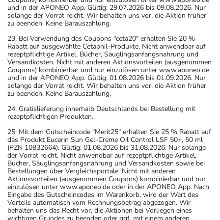
und in der APONEO App. Gültig: 29.07.2026 bis 09.08.2026. Nur
solange der Vorrat reicht. Wir behalten uns vor, die Aktion früher
zu beenden. Keine Barauszahlung.
23: Bei Verwendung des Coupons "ceta20" erhalten Sie 20 %
Rabatt auf ausgewählte Cetaphil-Produkte. Nicht anwendbar auf
rezeptpflichtige Artikel, Bücher, Säuglingsanfangsnahrung und
Versandkosten. Nicht mit anderen Aktionsvorteilen (ausgenommen
Coupons) kombinierbar und nur einzulösen unter www.aponeo.de
und in der APONEO App. Gültig: 01.08.2026 bis 01.09.2026. Nur
solange der Vorrat reicht. Wir behalten uns vor, die Aktion früher
zu beenden. Keine Barauszahlung.
24: Gratislieferung innerhalb Deutschlands bei Bestellung mit
rezeptpflichtigen Produkten.
25: Mit dem Gutscheincode "Merit25" erhalten Sie 25 % Rabatt auf
das Produkt Eucerin Sun Gel-Creme Oil Control LSF 50+, 50 ml
(PZN 10832664). Gültig: 01.08.2026 bis 31.08.2026. Nur solange
der Vorrat reicht. Nicht anwendbar auf rezeptpflichtige Artikel,
Bücher, Säuglingsanfangsnahrung und Versandkosten sowie bei
Bestellungen über Vergleichsportale. Nicht mit anderen
Aktionsvorteilen (ausgenommen Coupons) kombinierbar und nur
einzulösen unter www.aponeo.de oder in der APONEO App. Nach
Eingabe des Gutscheincodes im Warenkorb, wird der Wert des
Vorteils automatisch vom Rechnungsbetrag abgezogen. Wir
behalten uns das Recht vor, die Aktionen bei Vorliegen eines
wichtigen Grundes zu beenden oder ggf. mit einem anderen