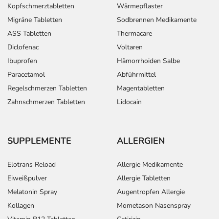
Kopfschmerztabletten
Wärmepflaster
Migräne Tabletten
Sodbrennen Medikamente
ASS Tabletten
Thermacare
Diclofenac
Voltaren
Ibuprofen
Hämorrhoiden Salbe
Paracetamol
Abführmittel
Regelschmerzen Tabletten
Magentabletten
Zahnschmerzen Tabletten
Lidocain
SUPPLEMENTE
ALLERGIEN
Elotrans Reload
Allergie Medikamente
Eiweißpulver
Allergie Tabletten
Melatonin Spray
Augentropfen Allergie
Kollagen
Mometason Nasenspray