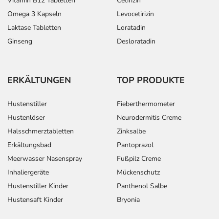
Vitamin B12 Tabletten
Cetirizin
Omega 3 Kapseln
Levocetirizin
Laktase Tabletten
Loratadin
Ginseng
Desloratadin
ERKÄLTUNGEN
TOP PRODUKTE
Hustenstiller
Fieberthermometer
Hustenlöser
Neurodermitis Creme
Halsschmerztabletten
Zinksalbe
Erkältungsbad
Pantoprazol
Meerwasser Nasenspray
Fußpilz Creme
Inhaliergeräte
Mückenschutz
Hustenstiller Kinder
Panthenol Salbe
Hustensaft Kinder
Bryonia