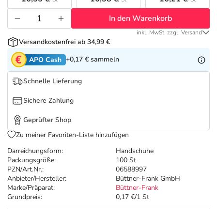
Refluthin, Lasea & Carmenthin Deals
Sport & Fitness
Täglich gut versorgt
In den Warenkorb
Salus Deals
Tierapotheke
inkl. MwSt. zzgl. Versand
Versandkostenfrei ab 34,99 €
Vitamine & Mineralstoffe
+0,17 €
sammeln
APO Cash
Schnelle Lieferung
Marken
Sichere Zahlung
Geprüfter Shop
Zu meiner Favoriten-Liste hinzufügen
Darreichungsform:
Handschuhe
Packungsgröße:
100 St
PZN/Art.Nr.:
06588997
Anbieter/Hersteller:
Büttner-Frank GmbH
Marke/Präparat:
Büttner-Frank
Grundpreis:
0,17 €/1 St