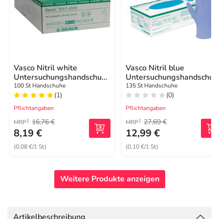
Vasco Nitril white
Vasco Nitril blue
Untersuchungshandschuhe
Untersuchungshandschuh
Größe M
Größe XL
100 St Handschuhe
135 St Handschuhe
(1)
(0)
Pflichtangaben
Pflichtangaben
16,76 €
27,69 €
2
2
MRP
MRP
8,19 €
12,99 €
(0,08 €/1 St)
(0,10 €/1 St)
Weitere Produkte anzeigen
Artikelbeschreibung