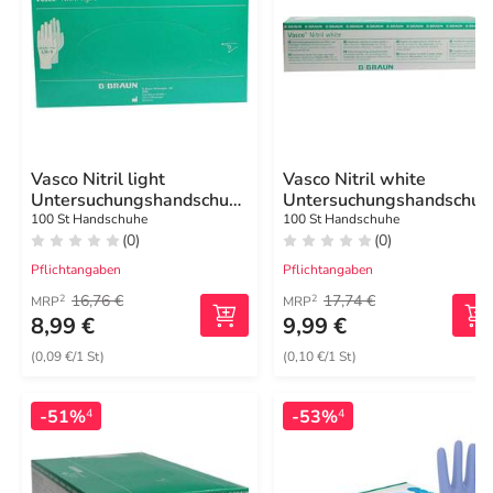
Vasco Nitril light
Vasco Nitril white
Untersuchungshandschuhe
Untersuchungshandschuh
Größe L
Größe L
100 St Handschuhe
100 St Handschuhe
(0)
(0)
Pflichtangaben
Pflichtangaben
16,76 €
17,74 €
2
2
MRP
MRP
8,99 €
9,99 €
(0,09 €/1 St)
(0,10 €/1 St)
-51%
-53%
4
4