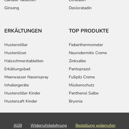
Ginseng
Desloratadin
ERKÄLTUNGEN
TOP PRODUKTE
Hustenstiller
Fieberthermometer
Hustenlöser
Neurodermitis Creme
Halsschmerztabletten
Zinksalbe
Erkältungsbad
Pantoprazol
Meerwasser Nasenspray
Fußpilz Creme
Inhaliergeräte
Mückenschutz
Hustenstiller Kinder
Panthenol Salbe
Hustensaft Kinder
Bryonia
AGB
Widerrufsbelehrung
Bestellung widerrufen