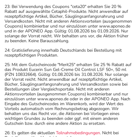
23: Bei Verwendung des Coupons "ceta20" erhalten Sie 20 %
Rabatt auf ausgewählte Cetaphil-Produkte. Nicht anwendbar auf
rezeptpflichtige Artikel, Bücher, Säuglingsanfangsnahrung und
Versandkosten. Nicht mit anderen Aktionsvorteilen (ausgenommen
Coupons) kombinierbar und nur einzulösen unter www.aponeo.de
und in der APONEO App. Gültig: 01.08.2026 bis 01.09.2026. Nur
solange der Vorrat reicht. Wir behalten uns vor, die Aktion früher
zu beenden. Keine Barauszahlung.
24: Gratislieferung innerhalb Deutschlands bei Bestellung mit
rezeptpflichtigen Produkten.
25: Mit dem Gutscheincode "Merit25" erhalten Sie 25 % Rabatt auf
das Produkt Eucerin Sun Gel-Creme Oil Control LSF 50+, 50 ml
(PZN 10832664). Gültig: 01.08.2026 bis 31.08.2026. Nur solange
der Vorrat reicht. Nicht anwendbar auf rezeptpflichtige Artikel,
Bücher, Säuglingsanfangsnahrung und Versandkosten sowie bei
Bestellungen über Vergleichsportale. Nicht mit anderen
Aktionsvorteilen (ausgenommen Coupons) kombinierbar und nur
einzulösen unter www.aponeo.de oder in der APONEO App. Nach
Eingabe des Gutscheincodes im Warenkorb, wird der Wert des
Vorteils automatisch vom Rechnungsbetrag abgezogen. Wir
behalten uns das Recht vor, die Aktionen bei Vorliegen eines
wichtigen Grundes zu beenden oder ggf. mit einem anderen
Gutschein bzw. durch eine andere Aktion zu ersetzen.
26: Es gelten die aktuellen
Teilnahmebedingungen
. Nicht bei