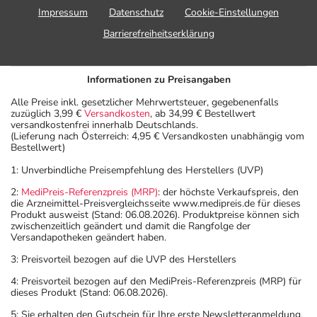
Impressum
Datenschutz
Cookie-Einstellungen
Barrierefreiheitserklärung
Informationen zu Preisangaben
Alle Preise inkl. gesetzlicher Mehrwertsteuer, gegebenenfalls
zuzüglich 3,99 €
Versandkosten
, ab 34,99 € Bestellwert
versandkostenfrei innerhalb Deutschlands.
(Lieferung nach Österreich: 4,95 € Versandkosten unabhängig vom
Bestellwert)
1: Unverbindliche Preisempfehlung des Herstellers (UVP)
2:
MediPreis-Referenzpreis (MRP)
: der höchste Verkaufspreis, den
die Arzneimittel-Preisvergleichsseite www.medipreis.de für dieses
Produkt ausweist (Stand: 06.08.2026). Produktpreise können sich
zwischenzeitlich geändert und damit die Rangfolge der
Versandapotheken geändert haben.
3: Preisvorteil bezogen auf die UVP des Herstellers
4: Preisvorteil bezogen auf den MediPreis-Referenzpreis (MRP) für
dieses Produkt (Stand: 06.08.2026).
5: Sie erhalten den Gutschein für Ihre erste Newsletteranmeldung.