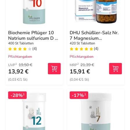
Biochemie Pflüger 10
DHU Schüßler-Salz Nr.
Natrium sulfuricum D 6
7 Magnesium
Tabletten
phosphoricum D6
400 St Tabletten
420 St Tabletten
(4)
(4)
Tabletten
Pflichtangaben
Pflichtangaben
19,50 €
21,39 €
1
2
UVP
MRP
13,92 €
15,91 €
(0,03 €/1 St)
(0,04 €/1 St)
-28%
-17%
3
3