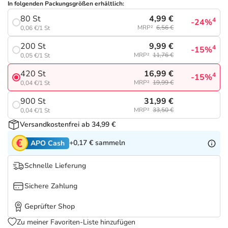
Refluthin, Lasea & Carmenthin Deals
Sport & Fitness
Täglich gut versorgt
In folgenden Packungsgrößen erhältlich:
4,99 €
80 St
4
-24%
MRP²
6,56 €
0,06 €/1 St
Salus Deals
Tierapotheke
9,99 €
200 St
4
-15%
MRP²
11,76 €
0,05 €/1 St
Vitamine & Mineralstoffe
16,99 €
420 St
4
-15%
MRP²
19,99 €
0,04 €/1 St
Marken
31,99 €
900 St
MRP²
33,50 €
0,04 €/1 St
Versandkostenfrei ab 34,99 €
+0,17 €
sammeln
APO Cash
Schnelle Lieferung
Sichere Zahlung
Geprüfter Shop
Zu meiner Favoriten-Liste hinzufügen