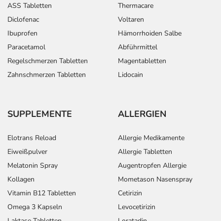
ASS Tabletten
Thermacare
Diclofenac
Voltaren
Ibuprofen
Hämorrhoiden Salbe
Paracetamol
Abführmittel
Regelschmerzen Tabletten
Magentabletten
Zahnschmerzen Tabletten
Lidocain
SUPPLEMENTE
ALLERGIEN
Elotrans Reload
Allergie Medikamente
Eiweißpulver
Allergie Tabletten
Melatonin Spray
Augentropfen Allergie
Kollagen
Mometason Nasenspray
Vitamin B12 Tabletten
Cetirizin
Omega 3 Kapseln
Levocetirizin
Laktase Tabletten
Loratadin