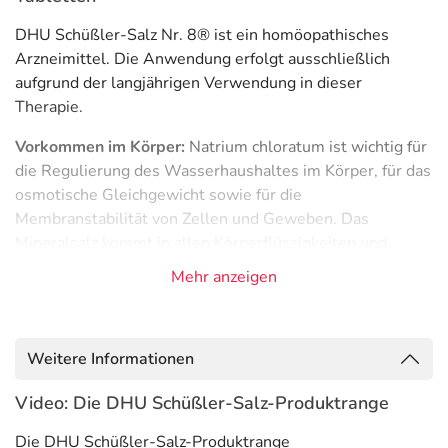
DHU Schüßler-Salz Nr. 8® ist ein homöopathisches
Arzneimittel. Die Anwendung erfolgt ausschließlich
aufgrund der langjährigen Verwendung in dieser
Therapie.
Vorkommen im Körper:
Natrium chloratum ist wichtig für
die Regulierung des Wasserhaushaltes im Körper, für das
osmotische Gleichgewicht sowie für die
Membranstabilität von Zellen und Geweben. Das
Mineralsalz kommt in allen Körperflüssigkeiten und
Geweben vor. Es ist vor allem außerhalb der Zellen
Mehr anzeigen
vorhanden.
Pflichtangaben:
Weitere Informationen
DHU Schüßler-Salz Nr. 8® Natrium chloratum D6 Anwendungsgebiete:
Registriertes homöopathisches Arzneimittel, daher ohne Angabe einer
Video: Die DHU Schüßler-Salz-Produktrange
therapeutischen Indikation. Zu Risiken und Nebenwirkungen lesen Sie die
Packungsbeilage und fragen Sie Ihre Ärztin, Ihren Arzt oder in Ihrer Apotheke.
Die DHU Schüßler-Salz-Produktrange