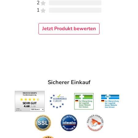
dem auf der Packung oder der Umverpackung
2
angegebenen Verfallsdatum. Das Verfallsdatum bezieht
1
sich auf den letzten Tag des angegebenen Monats.
Jetzt Produkt bewerten
Inhaltsstoffe
Wirkstoff
1 Tablette enthält: Natrium chloratum Trit. D6 250 mg
Sonstige Bestandteile: Magnesiumstearat (Ph.Eur.),
Weizenstärke
Adresse des Anbieters/Herstellers
Sicherer Einkauf
DHU-Arzneimittel GmbH & Co. KG
Ottostr. 24
76227 Karlsruhe
Das
PDF des Beipackzettels
können Sie sich oben
herunterladen.