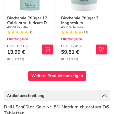
Biochemie Pflüger 12
Biochemie Pflüger 7
Calcium sulfuricum D 6
Magnesium
Tabletten
phosphoricum D 6
400 St Tabletten
4000 St Tabletten
(1)
(11)
Tabletten
Pflichtangaben
Pflichtangaben
19,50 €
72,45 €
1
1
UVP
UVP
13,99 €
59,81 €
(0,03 €/1 St)
(0,01 €/1 St)
Weitere Produkte anzeigen
Artikelbeschreibung
DHU Schüßler-Salz Nr. 8® Natrium chloratum D6
Tabletten